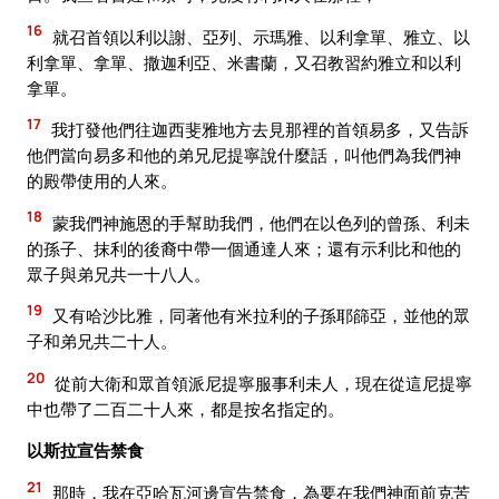
16
就召首領以利以謝、亞列、示瑪雅、以利拿單、雅立、以
利拿單、拿單、撒迦利亞、米書蘭，又召教習約雅立和以利
拿單。
17
我打發他們往迦西斐雅地方去見那裡的首領易多，又告訴
他們當向易多和他的弟兄尼提寧說什麼話，叫他們為我們神
的殿帶使用的人來。
18
蒙我們神施恩的手幫助我們，他們在以色列的曾孫、利未
的孫子、抹利的後裔中帶一個通達人來；還有示利比和他的
眾子與弟兄共一十八人。
19
又有哈沙比雅，同著他有米拉利的子孫耶篩亞，並他的眾
子和弟兄共二十人。
20
從前大衛和眾首領派尼提寧服事利未人，現在從這尼提寧
中也帶了二百二十人來，都是按名指定的。
以斯拉宣告禁食
21
那時，我在亞哈瓦河邊宣告禁食，為要在我們神面前克苦