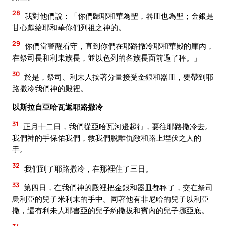
28
我對他們說：「你們歸耶和華為聖，器皿也為聖；金銀是
甘心獻給耶和華你們列祖之神的。
29
你們當警醒看守，直到你們在耶路撒冷耶和華殿的庫內，
在祭司長和利未族長，並以色列的各族長面前過了秤。」
30
於是，祭司、利未人按著分量接受金銀和器皿，要帶到耶
路撒冷我們神的殿裡。
以斯拉自亞哈瓦返耶路撒冷
31
正月十二日，我們從亞哈瓦河邊起行，要往耶路撒冷去。
我們神的手保佑我們，救我們脫離仇敵和路上埋伏之人的
手。
32
我們到了耶路撒冷，在那裡住了三日。
33
第四日，在我們神的殿裡把金銀和器皿都秤了，交在祭司
烏利亞的兒子米利末的手中。同著他有非尼哈的兒子以利亞
撒，還有利未人耶書亞的兒子約撒拔和賓內的兒子挪亞底。