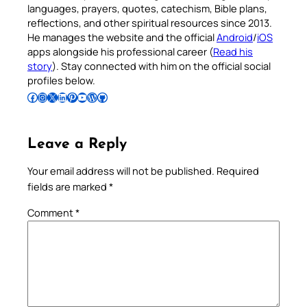
languages, prayers, quotes, catechism, Bible plans,
reflections, and other spiritual resources since 2013.
He manages the website and the official
Android
/
iOS
apps alongside his professional career (
Read his
story
). Stay connected with him on the official social
profiles below.
Follow Pradeep on Facebook
Follow Pradeep on Instagram
Follow Pradeep on X
Follow Pradeep on LinkedIn
Follow Pradeep on Pinterest
Subscribe to Pradeep’s Youtube Channel
Follow Pradeep on WordPress
Follow Pradeep on GitHub
Leave a Reply
Your email address will not be published.
Required
fields are marked
*
Comment
*