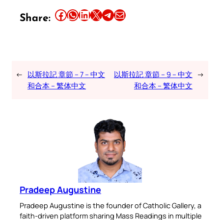
Share this article on Facebook
Share this article on WhatsApp
Share this article on LinkedIn
Share this article on X
Share this article on Telegram
Email this Article
Share:
←
以斯拉記 章節 – 7 – 中文
以斯拉記 章節 – 9 – 中文
→
和合本 – 繁体中文
和合本 – 繁体中文
Pradeep Augustine
Pradeep Augustine is the founder of Catholic Gallery, a
faith-driven platform sharing Mass Readings in multiple