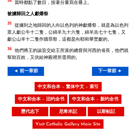
34
當時都點了數目，按著分量寫在冊上。
被擄歸回之人獻燔祭
35
從擄到之地歸回的人向以色列的神獻燔祭，就是為以色列
眾人獻公牛十二隻，公綿羊九十六隻，綿羊羔七十七隻，又
獻公山羊十二隻作贖罪祭，這都是向耶和華焚獻的。
36
他們將王的諭旨交給王所派的總督與河西的省長，他們就
幫助百姓，又供給神殿裡所需用的。
◄ 前一章節
下一章節 ►
中文和合本 – 繁体中文 – 索引
中文和合本 – 旧约全书
中文和合本 – 新约全书
歷代志下
尼希米記
以斯帖記
Visit Catholic Gallery Main Site