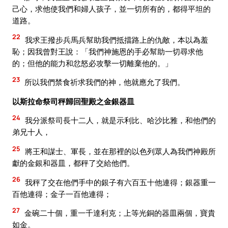
己心，求他使我們和婦人孩子，並一切所有的，都得平坦的
道路。
22
我求王撥步兵馬兵幫助我們抵擋路上的仇敵，本以為羞
恥；因我曾對王說：「我們神施恩的手必幫助一切尋求他
的；但他的能力和忿怒必攻擊一切離棄他的。」
23
所以我們禁食祈求我們的神，他就應允了我們。
以斯拉命祭司秤歸回聖殿之金銀器皿
24
我分派祭司長十二人，就是示利比、哈沙比雅，和他們的
弟兄十人，
25
將王和謀士、軍長，並在那裡的以色列眾人為我們神殿所
獻的金銀和器皿，都秤了交給他們。
26
我秤了交在他們手中的銀子有六百五十他連得；銀器重一
百他連得；金子一百他連得；
27
金碗二十個，重一千達利克；上等光銅的器皿兩個，寶貴
如金。