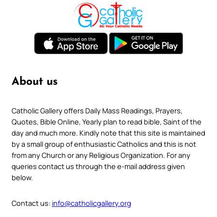
About us
Catholic Gallery offers Daily Mass Readings, Prayers,
Quotes, Bible Online, Yearly plan to read bible, Saint of the
day and much more. Kindly note that this site is maintained
by a small group of enthusiastic Catholics and this is not
from any Church or any Religious Organization. For any
queries contact us through the e-mail address given
below.
Contact us:
info@catholicgallery.org