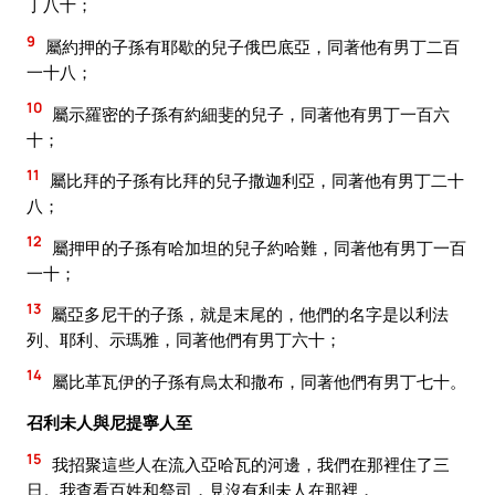
丁八十；
9
屬約押的子孫有耶歇的兒子俄巴底亞，同著他有男丁二百
一十八；
10
屬示羅密的子孫有約細斐的兒子，同著他有男丁一百六
十；
11
屬比拜的子孫有比拜的兒子撒迦利亞，同著他有男丁二十
八；
12
屬押甲的子孫有哈加坦的兒子約哈難，同著他有男丁一百
一十；
13
屬亞多尼干的子孫，就是末尾的，他們的名字是以利法
列、耶利、示瑪雅，同著他們有男丁六十；
14
屬比革瓦伊的子孫有烏太和撒布，同著他們有男丁七十。
召利未人與尼提寧人至
15
我招聚這些人在流入亞哈瓦的河邊，我們在那裡住了三
日。我查看百姓和祭司，見沒有利未人在那裡，