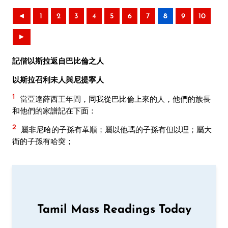
◄
1
2
3
4
5
6
7
8
9
10
►
記偕以斯拉返自巴比倫之人
以斯拉召利未人與尼提寧人
1
當亞達薛西王年間，同我從巴比倫上來的人，他們的族長
和他們的家譜記在下面：
2
屬非尼哈的子孫有革順；屬以他瑪的子孫有但以理；屬大
衛的子孫有哈突；
Tamil Mass Readings Today