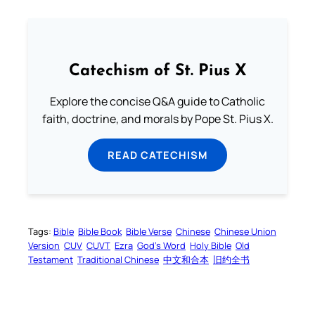
Catechism of St. Pius X
Explore the concise Q&A guide to Catholic
faith, doctrine, and morals by Pope St. Pius X.
READ CATECHISM
Tags:
Bible
Bible Book
Bible Verse
Chinese
Chinese Union
Version
CUV
CUVT
Ezra
God’s Word
Holy Bible
Old
Testament
Traditional Chinese
中文和合本
旧约全书