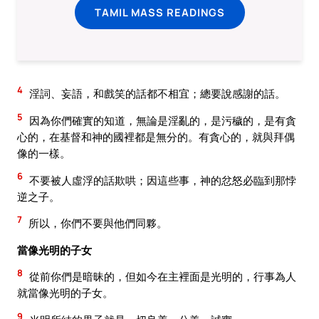
TAMIL MASS READINGS
4
淫詞、妄語，和戲笑的話都不相宜；總要說感謝的話。
5
因為你們確實的知道，無論是淫亂的，是污穢的，是有貪
心的，在基督和神的國裡都是無分的。有貪心的，就與拜偶
像的一樣。
6
不要被人虛浮的話欺哄；因這些事，神的忿怒必臨到那悖
逆之子。
7
所以，你們不要與他們同夥。
當像光明的子女
8
從前你們是暗昧的，但如今在主裡面是光明的，行事為人
就當像光明的子女。
9