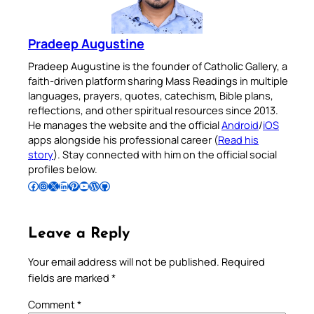
Pradeep Augustine
Pradeep Augustine is the founder of Catholic Gallery, a
faith-driven platform sharing Mass Readings in multiple
languages, prayers, quotes, catechism, Bible plans,
reflections, and other spiritual resources since 2013.
He manages the website and the official
Android
/
iOS
apps alongside his professional career (
Read his
story
). Stay connected with him on the official social
profiles below.
Follow Pradeep on Facebook
Follow Pradeep on Instagram
Follow Pradeep on X
Follow Pradeep on LinkedIn
Follow Pradeep on Pinterest
Subscribe to Pradeep’s Youtube Channel
Follow Pradeep on WordPress
Follow Pradeep on GitHub
Leave a Reply
Your email address will not be published.
Required
fields are marked
*
Comment
*