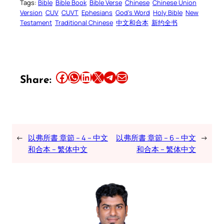
Tags:
Bible
Bible Book
Bible Verse
Chinese
Chinese Union
Version
CUV
CUVT
Ephesians
God’s Word
Holy Bible
New
Testament
Traditional Chinese
中文和合本
新约全书
Share this article on Facebook
Share this article on WhatsApp
Share this article on LinkedIn
Share this article on X
Share this article on Telegram
Email this Article
Share:
←
以弗所書 章節 – 4 – 中文
以弗所書 章節 – 6 – 中文
→
和合本 – 繁体中文
和合本 – 繁体中文