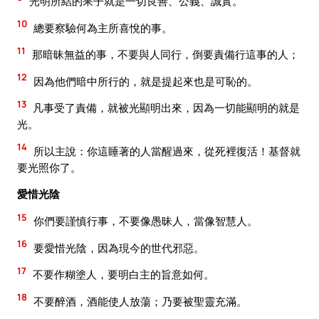
光明所結的果子就是一切良善、公義、誠實。
10
總要察驗何為主所喜悅的事。
11
那暗昧無益的事，不要與人同行，倒要責備行這事的人；
12
因為他們暗中所行的，就是提起來也是可恥的。
13
凡事受了責備，就被光顯明出來，因為一切能顯明的就是
光。
14
所以主說：你這睡著的人當醒過來，從死裡復活！基督就
要光照你了。
愛惜光陰
15
你們要謹慎行事，不要像愚昧人，當像智慧人。
16
要愛惜光陰，因為現今的世代邪惡。
17
不要作糊塗人，要明白主的旨意如何。
18
不要醉酒，酒能使人放蕩；乃要被聖靈充滿。