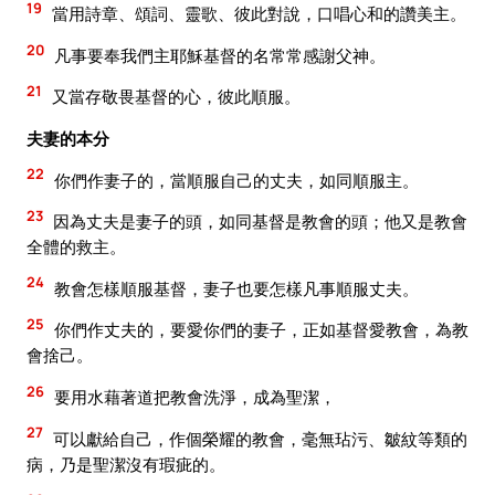
19
當用詩章、頌詞、靈歌、彼此對說，口唱心和的讚美主。
20
凡事要奉我們主耶穌基督的名常常感謝父神。
21
又當存敬畏基督的心，彼此順服。
夫妻的本分
22
你們作妻子的，當順服自己的丈夫，如同順服主。
23
因為丈夫是妻子的頭，如同基督是教會的頭；他又是教會
全體的救主。
24
教會怎樣順服基督，妻子也要怎樣凡事順服丈夫。
25
你們作丈夫的，要愛你們的妻子，正如基督愛教會，為教
會捨己。
26
要用水藉著道把教會洗淨，成為聖潔，
27
可以獻給自己，作個榮耀的教會，毫無玷污、皺紋等類的
病，乃是聖潔沒有瑕疵的。