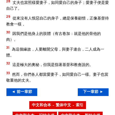
28
丈夫也當照樣愛妻子，如同愛自己的身子；愛妻子便是愛
自己了。
29
從來沒有人恨惡自己的身子，總是保養顧惜，正像基督待
教會一樣，
30
因我們是他身上的肢體（有古卷加：就是他的骨他的
肉）。
31
為這個緣故，人要離開父母，與妻子連合，二人成為一
體。
32
這是極大的奧秘，但我是指著基督和教會說的。
33
然而，你們各人都當愛妻子，如同愛自己一樣。妻子也當
敬重他的丈夫。
◄ 前一章節
下一章節 ►
中文和合本 – 繁体中文 – 索引