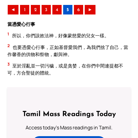
◄
1
2
3
4
5
6
►
當憑愛心行事
1
所以，你們該效法神，好像蒙慈愛的兒女一樣。
2
也要憑愛心行事，正如基督愛我們，為我們捨了自己，當
作馨香的供物和祭物，獻與神。
3
至於淫亂並一切污穢，或是貪婪，在你們中間連提都不
可，方合聖徒的體統。
Tamil Mass Readings Today
Access today's Mass readings in Tamil.