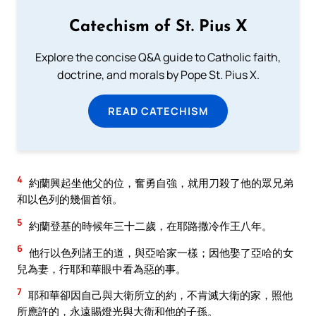
Catechism of St. Pius X
Explore the concise Q&A guide to Catholic faith,
doctrine, and morals by Pope St. Pius X.
READ CATECHISM
4
約蘭興起坐他父的位，奮勇自強，就用刀殺了他的眾兄弟
和以色列的幾個首領。
5
約蘭登基的時候年三十二歲，在耶路撒冷作王八年。
6
他行以色列諸王的道，與亞哈家一樣；因他娶了亞哈的女
兒為妻，行耶和華眼中看為惡的事。
7
耶和華卻因自己與大衛所立的約，不肯滅大衛的家，照他
所應許的，永遠賜燈光與大衛和他的子孫。