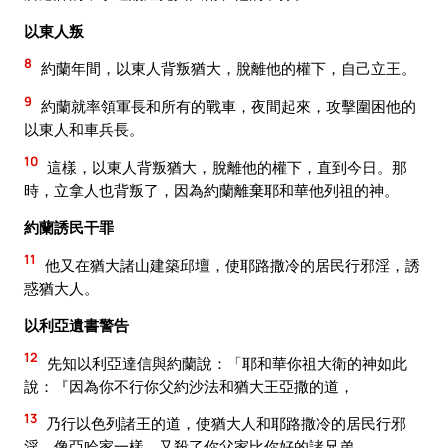
以東人叛
8
約蘭年間，以東人背叛猶大，脫離他的權下，自己立王。
9
約蘭就率領軍長和所有的戰車，夜間起來，攻擊圍困他的
以東人和車兵長。
10
這樣，以東人背叛猶大，脫離他的權下，直到今日。那
時，立拿人也背叛了，因為約蘭離棄耶和華他列祖的神。
約蘭誘民干罪
11
他又在猶大諸山建築邱壇，使耶路撒冷的居民行邪淫，誘
惑猶大人。
以利亞遺書警告
12
先知以利亞達信與約蘭說：「耶和華你祖大衛的神如此
說：『因為你不行你父約沙法和猶大王亞撒的道，
13
乃行以色列諸王的道，使猶大人和耶路撒冷的居民行邪
淫，像亞哈家一樣，又殺了你父家比你好的諸兄弟。