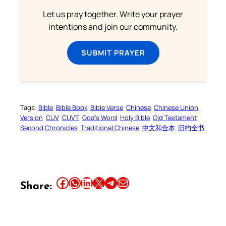
Let us pray together. Write your prayer
intentions and join our community.
SUBMIT PRAYER
Tags:
Bible
Bible Book
Bible Verse
Chinese
Chinese Union
Version
CUV
CUVT
God’s Word
Holy Bible
Old Testament
Second Chronicles
Traditional Chinese
中文和合本
旧约全书
Share this article on Facebook
Share this article on WhatsApp
Share this article on LinkedIn
Share this article on X
Share this article on Telegram
Email this Article
Share: