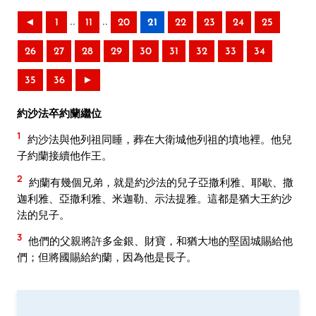
..
..
◄
1
11
20
21
22
23
24
25
26
27
28
29
30
31
32
33
34
35
36
►
約沙法卒約蘭繼位
1
約沙法與他列祖同睡，葬在大衛城他列祖的墳地裡。他兒
子約蘭接續他作王。
2
約蘭有幾個兄弟，就是約沙法的兒子亞撒利雅、耶歇、撒
迦利雅、亞撒利雅、米迦勒、示法提雅。這都是猶大王約沙
法的兒子。
3
他們的父親將許多金銀、財寶，和猶大地的堅固城賜給他
們；但將國賜給約蘭，因為他是長子。