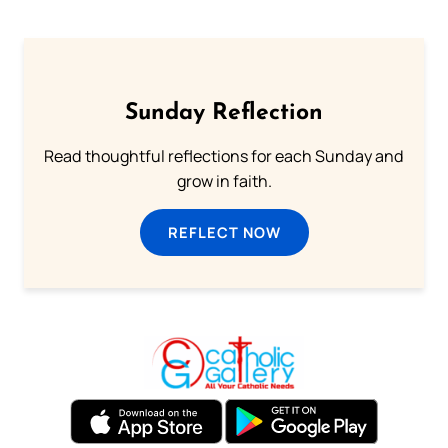
Sunday Reflection
Read thoughtful reflections for each Sunday and
grow in faith.
REFLECT NOW