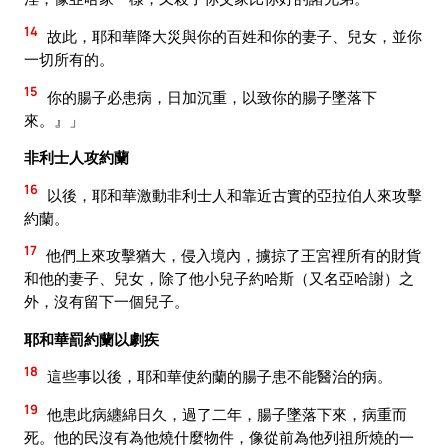
14
故此，耶和華降大災與你的百姓和你的妻子、兒女，並你
一切所有的。
15
你的腸子必患病，日加沉重，以致你的腸子墜落下
來。』」
非利士人攻約蘭
16
以後，耶和華激動非利士人和靠近古實的亞拉伯人來攻擊
約蘭。
17
他們上來攻擊猶大，侵入境內，擄掠了王宮裡所有的財貨
和他的妻子、兒女，除了他小兒子約哈斯（又名亞哈謝）之
外，沒有留下一個兒子。
耶和華罰約蘭以劇疾
18
這些事以後，耶和華使約蘭的腸子患不能醫治的病。
19
他患此病纏綿日久，過了二年，腸子墜落下來，病重而
死。他的民沒有為他燒什麼物件，像從前為他列祖所燒的一