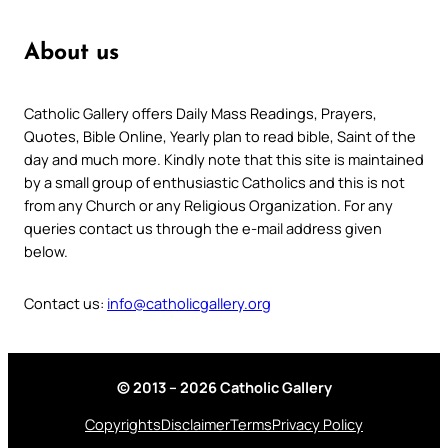
About us
Catholic Gallery offers Daily Mass Readings, Prayers,
Quotes, Bible Online, Yearly plan to read bible, Saint of the
day and much more. Kindly note that this site is maintained
by a small group of enthusiastic Catholics and this is not
from any Church or any Religious Organization. For any
queries contact us through the e-mail address given
below.
Contact us:
info@catholicgallery.org
© 2013 – 2026 Catholic Gallery
Copyrights
Disclaimer
Terms
Privacy Policy