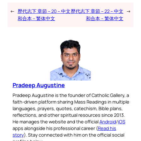
←
歷代志下 章節 – 20 – 中文
歷代志下 章節 – 22 – 中文
→
和合本 – 繁体中文
和合本 – 繁体中文
Pradeep Augustine
Pradeep Augustine is the founder of Catholic Gallery, a
faith-driven platform sharing Mass Readings in multiple
languages, prayers, quotes, catechism, Bible plans,
reflections, and other spiritual resources since 2013.
He manages the website and the official
Android
/
iOS
apps alongside his professional career (
Read his
story
). Stay connected with him on the official social