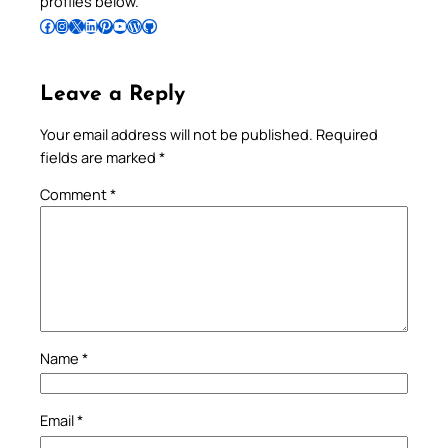
profiles below.
Follow Pradeep on Facebook
Follow Pradeep on Instagram
Follow Pradeep on X
Follow Pradeep on LinkedIn
Follow Pradeep on Pinterest
Subscribe to Pradeep’s Youtube Channel
Follow Pradeep on WordPress
Follow Pradeep on GitHub
Leave a Reply
Your email address will not be published.
Required
fields are marked
*
Comment
*
Name
*
Email
*