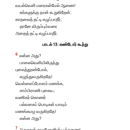
வயல்வெளி மரைகள்மேல் ஆணை!
உங்களுக்கு நான் கூறுகிறேன்;
காதலைத் தட்டி எழுப்பாதீர்;
தானே விரும்பும்வரை
அதைத் தட்டி எழுப்பாதீர்.
பாடல் 13: கண்டோர் கூற்று
6
என்ன அது?
பாலைவெளியிலிருந்து
புகைத்தூண்போல்,
எழுந்துவருகிறதே!
வெள்ளைப்போளம் மணக்க,
சாம்பிராணி புகைய,
வணிகர் கொணர்
பல்வகைப் பொடிகள் யாவும்
மணங்கமழ வருகிறதே!
என்ன அது?
7
அதுதான் சாலமோனின் பஞ்சணை!