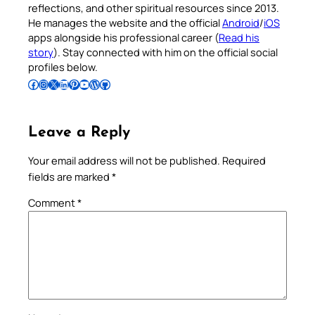
reflections, and other spiritual resources since 2013.
He manages the website and the official
Android
/
iOS
apps alongside his professional career (
Read his
story
). Stay connected with him on the official social
profiles below.
Follow Pradeep on Facebook
Follow Pradeep on Instagram
Follow Pradeep on X
Follow Pradeep on LinkedIn
Follow Pradeep on Pinterest
Subscribe to Pradeep’s Youtube Channel
Follow Pradeep on WordPress
Follow Pradeep on GitHub
Leave a Reply
Your email address will not be published.
Required
fields are marked
*
Comment
*