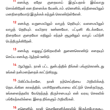
11
எனக்கு ஏதோ குறைவாய் இருப்பதால் இவ்வாறு
சொல்கிறேன் என நினைக்க வேண்டாம். ஏனெனில், எந்நிலையிலும்
மனநிறைவோடு இருக்கக் கற்றுக் கொண்டுள்ளேன்.
12
எனக்கு வறுமையிலும் வாழத் தெரியும்; வளமையிலும்
வாழத் தெரியும். வயிறார உண்ணவோ, பட்டினி கிடக்கவோ,
நிறைவோ குறைவோ எதிலும் எந்தச் சூழலிலும் வாழப் பயிற்சி
பெற்றிருக்கிறேன்.
13
எனக்கு வலுவூட்டுகிறவரின் துணைகொண்டு எதையும்
செய்ய எனக்கு ஆற்றல் உண்டு.
14
ஆயினும், நான் பட்ட துன்பத்தில் நீங்கள் பங்குகொண்டது
உங்கள் நன்மனத்தைக் காட்டுகிறது.
15
பிலிப்பியர்களே, நான் நற்செய்தியை அறிவிக்கத்
தொடங்கின காலத்தில், மாசிதோனியாவை விட்டுச் சென்றபிறகு,
உங்களைத்தவிர வேறெந்தத் திருச்சபையும் என் வரவு செலவில்
பங்கேற்கவில்லை. இதை நீங்களும் அறிவீர்கள்.
16
ஏனெனில், நான் தெசலோனிக்காவில் இருந்தபோதுகூட