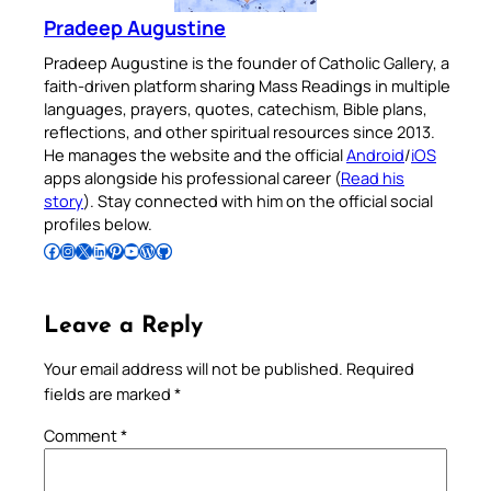
Pradeep Augustine
Pradeep Augustine is the founder of Catholic Gallery, a
faith-driven platform sharing Mass Readings in multiple
languages, prayers, quotes, catechism, Bible plans,
reflections, and other spiritual resources since 2013.
He manages the website and the official
Android
/
iOS
apps alongside his professional career (
Read his
story
). Stay connected with him on the official social
profiles below.
Follow Pradeep on Facebook
Follow Pradeep on Instagram
Follow Pradeep on X
Follow Pradeep on LinkedIn
Follow Pradeep on Pinterest
Subscribe to Pradeep’s Youtube Channel
Follow Pradeep on WordPress
Follow Pradeep on GitHub
Leave a Reply
Your email address will not be published.
Required
fields are marked
*
Comment
*