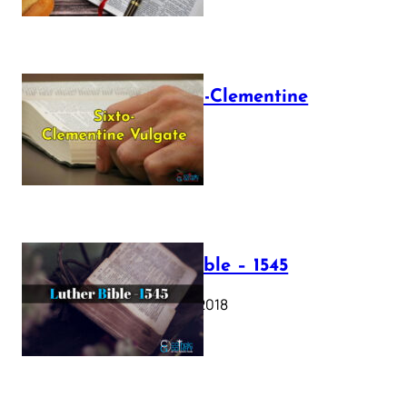
The Sixto-Clementine
Vulgate
July 12, 2025
Luther Bible – 1545
October 17, 2018