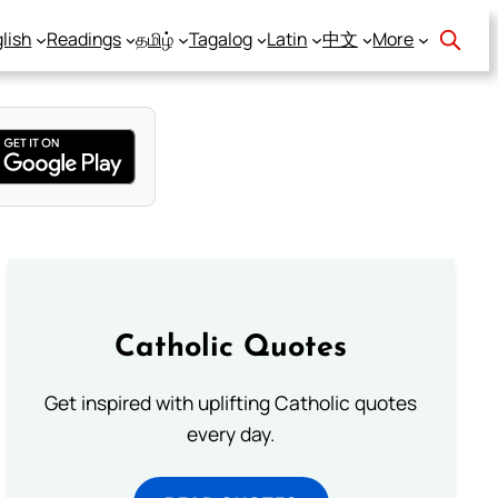
lish
Readings
தமிழ்
Tagalog
Latin
中文
More
Catholic Quotes
Get inspired with uplifting Catholic quotes
every day.