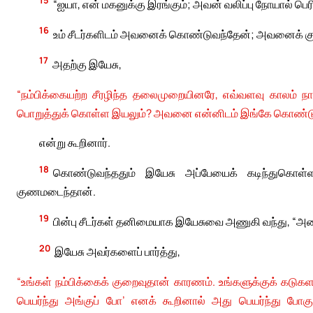
15
“ஐயா, என் மகனுக்கு இரங்கும்; அவன் வலிப்பு நோயால் பெரித
16
உம் சீடர்களிடம் அவனைக் கொண்டுவந்தேன்; அவனைக் கு
17
அதற்கு இயேசு,
“நம்பிக்கையற்ற சீரழிந்த தலைமுறையினரே, எவ்வளவு காலம் ந
பொறுத்துக் கொள்ள இயலும்? அவனை என்னிடம் இங்கே கொண்டு
என்று கூறினார்.
18
கொண்டுவந்ததும் இயேசு அப்பேயைக் கடிந்துகொள
குணமடைந்தான்.
19
பின்பு சீடர்கள் தனிமையாக இயேசுவை அணுகி வந்து, “அத
20
இயேசு அவர்களைப் பார்த்து,
“உங்கள் நம்பிக்கைக் குறைவுதான் காரணம். உங்களுக்குக் கடுகளவ
பெயர்ந்து அங்குப் போ’ எனக் கூறினால் அது பெயர்ந்து போகு