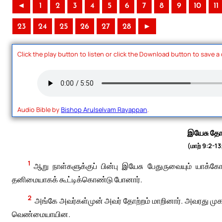
◄
1
2
3
4
5
6
7
8
9
10
11
23
24
25
26
27
28
►
Click the play button to listen or click the Download button to save a
Audio Bible by
Bishop Arulselvam Rayappan
.
இயேசு தோற
(மாற் 9:2-13
1
ஆறு நாள்களுக்குப் பின்பு இயேசு பேதுருவையும் யாக
தனிமையாகக் கூட்டிக்கொண்டு போனார்.
2
அங்கே அவர்கள்முன் அவர் தோற்றம் மாறினார். அவரது ம
வெண்மையாயின.