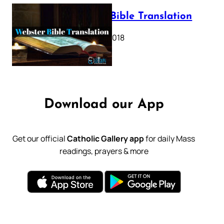
Webster Bible Translation
October 11, 2018
Download our App
Get our official
Catholic Gallery app
for daily Mass
readings, prayers & more