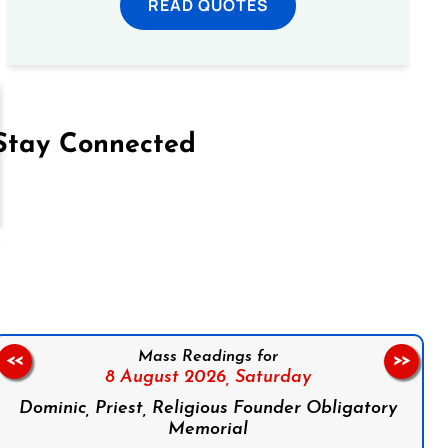
READ QUOTES
Stay Connected
on Facebook
Follow us on Instagram
Follow us on X
Subscribe to our YouTube Channel
Follow us on WhatsApp
Mass Readings for
<<
>>
8 August 2026,
Saturday
Dominic, Priest, Religious Founder Obligatory
Memorial