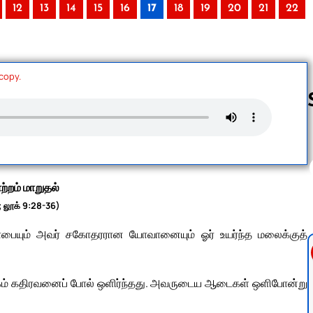
12
13
14
15
16
17
18
19
20
21
22
 copy.
Follow us 
்றம் மாறுதல்
; லூக் 9:28-36)
்கோபையும் அவர் சகோதரரான யோவானையும் ஓர் உயர்ந்த மலைக்குத்
ுகம் கதிரவனைப் போல் ஒளிர்ந்தது. அவருடைய ஆடைகள் ஒளிபோன்று