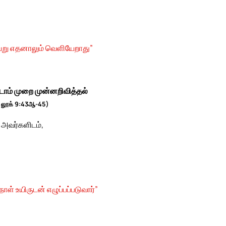
ேறு எதனாலும் வெளியேறாது”
ாம் முறை முன்னறிவித்தல்
; லூக் 9:43ஆ-45)
ு அவர்களிடம்,
் உயிருடன் எழுப்பப்படுவார்”