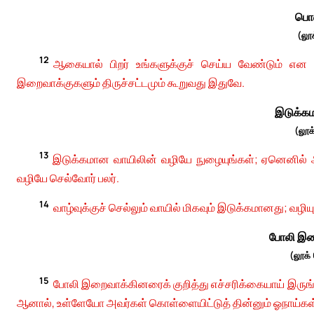
பொன
(லூக
12
ஆகையால் பிறர் உங்களுக்குச் செய்ய வேண்டும் என விர
இறைவாக்குகளும் திருச்சட்டமும் கூறுவது இதுவே.
இடுக்கம
(லூக
13
இடுக்கமான வாயிலின் வழியே நுழையுங்கள்; ஏனெனில் அழ
வழியே செல்வோர் பலர்.
14
வாழ்வுக்குச் செல்லும் வாயில் மிகவும் இடுக்கமானது; வழி
போலி இற
(லூக்
15
போலி இறைவாக்கினரைக் குறித்து எச்சரிக்கையாய் இருங்
ஆனால், உள்ளேயோ அவர்கள் கொள்ளையிட்டுத் தின்னும் ஓநாய்கள