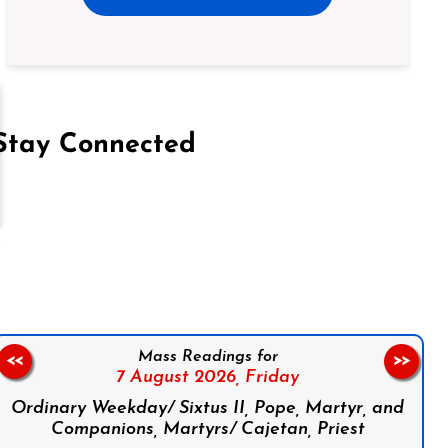
Stay Connected
on Facebook
Follow us on Instagram
Follow us on X
Subscribe to our YouTube Channel
Follow us on WhatsApp
Mass Readings for
<<
>>
7 August 2026,
Friday
Ordinary Weekday/ Sixtus II, Pope, Martyr, and
Companions, Martyrs/ Cajetan, Priest