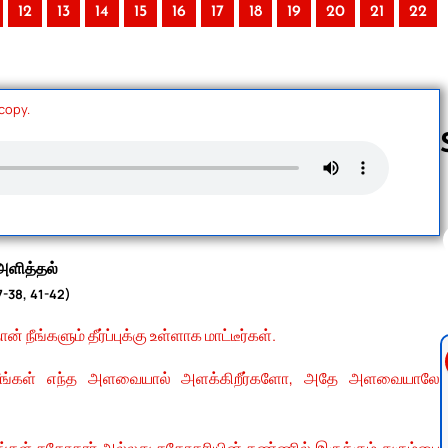
12
13
14
15
16
17
18
19
20
21
22
 copy.
Follow us 
ு அளித்தல்
7-38, 41-42)
் நீங்களும் தீர்ப்புக்கு உள்ளாக மாட்டீர்கள்.
்கள். நீங்கள் எந்த அளவையால் அளக்கிறீர்களோ, அதே அளவையாலே
 உங்கள் சகோதரர் அல்லது சகோதரியின் கண்ணில் இருக்கும் துரும்பை