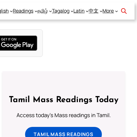
lish
Readings
தமிழ்
Tagalog
Latin
中文
More
Tamil Mass Readings Today
Access today's Mass readings in Tamil.
TAMIL MASS READINGS