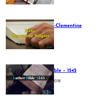
The Sixto-Clementine
Vulgate
July 12, 2025
Luther Bible – 1545
October 17, 2018