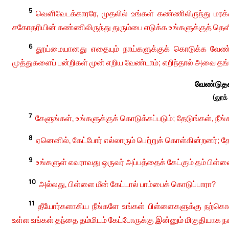
5
வெளிவேடக்காரரே, முதலில் உங்கள் கண்ணிலிருந்து மரக
சகோதரியின் கண்ணிலிருந்து துரும்பை எடுக்க உங்களுக்குத் தெளி
6
தூய்மையானது எதையும் நாய்களுக்குக் கொடுக்க வேண்டாம
முத்துகளைப் பன்றிகள் முன் எறிய வேண்டாம்; எறிந்தால் அவை தங்
வேண்டுதல
(லூக்
7
கேளுங்கள், உங்களுக்குக் கொடுக்கப்படும்; தேடுங்கள், நீங்க
8
ஏனெனில், கேட்போர் எல்லாரும் பெற்றுக் கொள்கின்றனர்; த
9
உங்களுள் எவராவது ஒருவர் அப்பத்தைக் கேட்கும் தம் பிள்
10
அல்லது, பிள்ளை மீன் கேட்டால் பாம்பைக் கொடுப்பாரா?
11
தீயோர்களாகிய நீங்களே உங்கள் பிள்ளைகளுக்கு நற்கொட
உள்ள உங்கள் தந்தை தம்மிடம் கேட்போருக்கு இன்னும் மிகுதியாக 