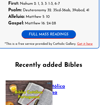
First:
Nahum 2: 1, 3; 3: 1-3, 6-7
Psalm:
Deuteronomy 32: 35cd-36ab, 39abcd, 41
Alleluia:
Matthew 5: 10
Gospel:
Matthew 16: 24-28
FULL MASS READINGS
*This is a free service provided by Catholic Gallery.
Get it here
Recently added Bibles
Bíblia Católica
Portuguesa
July 16, 2025