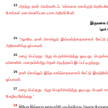
23
அதற்கு நான் அவர்களிடம், ‘உங்களை எனக்குத் தெரியவ
போங்கள்’ என வெளிப்படையாக அறிவிப்பேன்.
இருவகை அ
(லூக்
24
“ஆகவே, நான் சொல்லும் இவ்வார்த்தைகளைக் கேட்டு இவ
அறிவாளிக்கு ஒப்பாவார்.
25
மழை பெய்தது; ஆறு பெருக்கெடுத்து ஓடியது; பெருங்கா
ஏனெனில், பாறையின்மீது அதன் அடித்தளம் இடப்பட்டிருந்தது.
26
நான் சொல்லும் இந்த வார்த்தைகளைக் கேட்டு இவற்றின்ப
ஒப்பாவார்.
27
மழை பெய்தது; ஆறு பெருக்கெடுத்து ஓடியது; பெருங் கா
பேரழிவு நேர்ந்தது.”
28
இயேசு இவ்வாறு உரையாற்றி முடித்தபோது அவரது போதனையைக