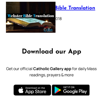
Webster Bible Translation
October 11, 2018
Download our App
Get our official
Catholic Gallery app
for daily Mass
readings, prayers & more