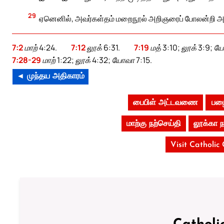
29
ஏனெனில், அவர்கள்தம் மறைநூல் அறிஞரைப் போலன்றி அதி
7:2
மாற் 4:24.
7:12
லூக் 6:31.
7:19
மத் 3:10; லூக் 3:9; ய
7:28-29
மாற் 1:22; லூக் 4:32; யோவா 7:15.
◄ முந்தய அதிகாரம்
பைபிள் அட்டவணை
பழை
மாற்கு நற்செய்தி
லூக்கா ந
Visit Catholic