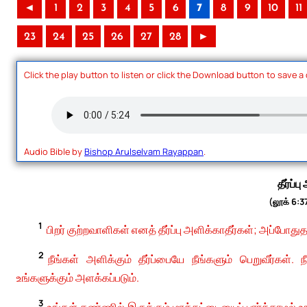
◄
1
2
3
4
5
6
7
8
9
10
11
23
24
25
26
27
28
►
Click the play button to listen or click the Download button to save a
Audio Bible by
Bishop Arulselvam Rayappan
.
தீர்ப்ப
(லூக் 6:3
1
பிறர் குற்றவாளிகள் எனத் தீர்ப்பு அளிக்காதீர்கள்; அப்போதுதான
2
நீங்கள் அளிக்கும் தீர்ப்பையே நீங்களும் பெறுவீர
உங்களுக்கும் அளக்கப்படும்.
3
உங்கள் கண்ணில் இருக்கும் மரக்கட்டையைப் பார்க்காமல்