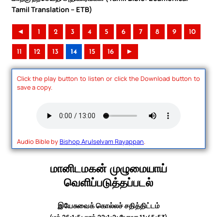
Tamil Translation – ETB)
◄
1
2
3
4
5
6
7
8
9
10
11
12
13
14
15
16
►
Click the play button to listen or click the Download button to
save a copy.
Audio Bible by
Bishop Arulselvam Rayappan
.
மானிடமகன் முழுமையாய்
வெளிப்படுத்தப்படல்
இயேசுவைக் கொல்லச் சதித்திட்டம்
(மத் 26:1-5; லூக் 22:1-2; யோவா 11:45-53)