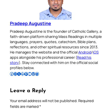
Pradeep Augustine
Pradeep Augustine is the founder of Catholic Gallery, a
faith-driven platform sharing Mass Readings in multiple
languages, prayers, quotes, catechism, Bible plans,
reflections, and other spiritual resources since 2013.
He manages the website and the official
Android
/
iOS
apps alongside his professional career (
Read his
story
). Stay connected with him on the official social
profiles below.
Follow Pradeep on Facebook
Follow Pradeep on Instagram
Follow Pradeep on X
Follow Pradeep on LinkedIn
Follow Pradeep on Pinterest
Subscribe to Pradeep’s Youtube Channel
Follow Pradeep on WordPress
Follow Pradeep on GitHub
Leave a Reply
Your email address will not be published.
Required
fields are marked
*