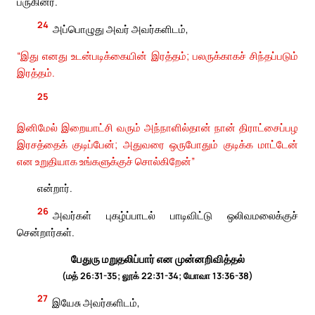
பருகினர்.
24
அப்பொழுது அவர் அவர்களிடம்,
“இது எனது உடன்படிக்கையின் இரத்தம்; பலருக்காகச் சிந்தப்படும்
இரத்தம்.
25
இனிமேல் இறையாட்சி வரும் அந்நாளில்தான் நான் திராட்சைப்பழ
இரசத்தைக் குடிப்பேன்; அதுவரை ஒருபோதும் குடிக்க மாட்டேன்
என உறுதியாக உங்களுக்குச் சொல்கிறேன்”
என்றார்.
26
அவர்கள் புகழ்ப்பாடல் பாடிவிட்டு ஒலிவமலைக்குச்
சென்றார்கள்.
பேதுரு மறுதலிப்பார் என முன்னறிவித்தல்
(மத் 26:31-35; லூக் 22:31-34; யோவா 13:36-38)
27
இயேசு அவர்களிடம்,