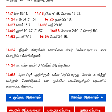
14:7
இச 15:11.
14:18
திபா 41:9; யோவா 13:21.
14:24
எரே 31:31-34.
14:25
லூக் 22:18.
14:27
செக் 13:7.
14:28
மத் 28:16.
14:49
லூக் 19:47; 21:37.
14:58
யோவா 2:19; 2 கொரி 5:1.
14:62
தானி 7:13.
14:64
லேவி 24:16.
14:24
இதன் கிரேக்கச் சொல்லை சிலர் ‘எல்லாருடைய’ என
மொழிபெயர்க்கின்றனர்.
14:24
காண்க: மாற் 10:45இன் அடிக்குறிப்பு.
14:68
அடைப்புக் குறிக்குள் உள்ள ‘அப்பொழுது சேவல் கூவிற்று’
என்னும் சொற்றொடர் பல முக்கிய கையெழுத்துப் படிகளில்
காணப்படவில்லை.
◄ முந்தய அதிகாரம்
அடுத்த அதிகாரம் ►
பைபிள் அட்டவணை
பழைய ஏற்பாடு
புதிய ஏற்பாடு