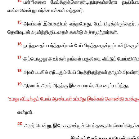
14
பன்றிகளை மேய்த்துக்கொண்டிருந்தவர்களோ ஓடிப்போய் 
என்னவென்று பார்க்க மக்கள் வந்தனர்.
15
அவர்கள் இயேசுவிடம் வந்தபோது, பேய் பிடித்திருந்தவர
தெளிவுடன் அமர்ந்திருப்பதைக் கண்டு அச்சமுற்றார்கள்.
16
நடந்ததைப் பார்த்தவர்கள் பேய் பிடித்தவருக்கும் பன்றிகளு
17
அப்பொழுது அவர்கள் தங்கள் பகுதியை விட்டுப் போய்விட
18
அவர் படகில் ஏறியதும் பேய் பிடித்திருந்தவர் தாமும் அ
19
ஆனால். அவர் அதற்கு இசையாமல், அவரைப் பார்த்து,
“உமது வீட்டிற்குப் போய் ஆண்டவர் உம்மீது இரக்கங் கொண்டு உமக்க
என்றார்.
20
அவர் சென்று, இயேசு தமக்குச் செய்ததையெல்லாம் தெக்கப்
இரத்தப் போக்குடைய பெண் நலம் பெ