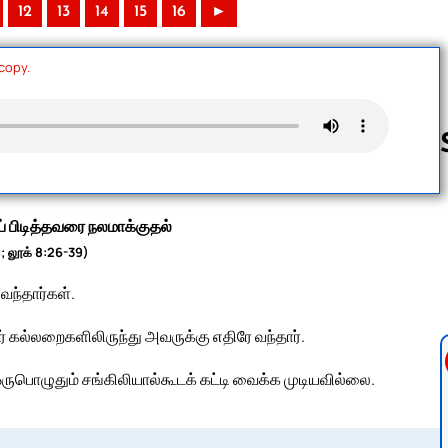
12
13
14
15
16
►
 copy.
Follow us 
ய் பிடித்தவரை நலமாக்குதல்
; லூக் 8:26-39)
வந்தார்கள்.
 கல்லறைகளிலிருந்து அவருக்கு எதிரே வந்தார்.
பொழுதும் சங்கிலியால்கூடக் கட்டி வைக்க முடியவில்லை.