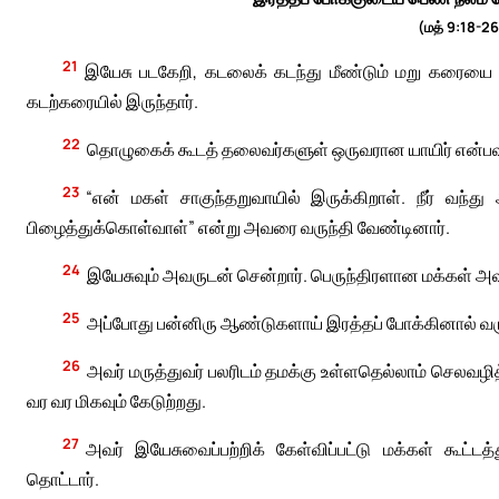
(மத் 9:18-26
21
இயேசு படகேறி, கடலைக் கடந்து மீண்டும் மறு கரையை அ
கடற்கரையில் இருந்தார்.
22
தொழுகைக் கூடத் தலைவர்களுள் ஒருவரான யாயிர் என்பவர்
23
“என் மகள் சாகுந்தறுவாயில் இருக்கிறாள். நீர் வந்
பிழைத்துக்கொள்வாள்” என்று அவரை வருந்தி வேண்டினார்.
24
இயேசுவும் அவருடன் சென்றார். பெருந்திரளான மக்கள் 
25
அப்போது பன்னிரு ஆண்டுகளாய் இரத்தப் போக்கினால் வருந
26
அவர் மருத்துவர் பலரிடம் தமக்கு உள்ளதெல்லாம் செலவழித
வர வர மிகவும் கேடுற்றது.
27
அவர் இயேசுவைப்பற்றிக் கேள்விப்பட்டு மக்கள் கூட்ட
தொட்டார்.