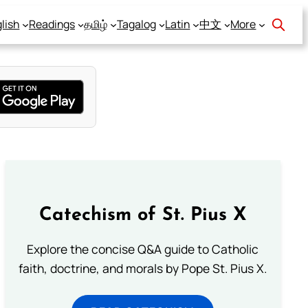
lish
Readings
தமிழ்
Tagalog
Latin
中文
More
Catechism of St. Pius X
Explore the concise Q&A guide to Catholic
faith, doctrine, and morals by Pope St. Pius X.