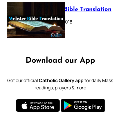
Webster Bible Translation
October 11, 2018
Download our App
Get our official
Catholic Gallery app
for daily Mass
readings, prayers & more