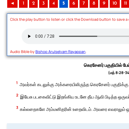
◄
1
2
3
4
5
6
7
8
9
10
11
Click the play button to listen or click the Download button to save a
Audio Bible by
Bishop Arulselvam Rayappan
.
கெரசேனர் பகுதியில் பே
(மத் 8:28-34
1
அவர்கள் கடலுக்கு அக்கரையிலிருந்த கெரசேனர் பகுதிக்கு 
2
இயேசு படகைவிட்டு இறங்கிய உடனே தீய ஆவி பிடித்த ஒருவர்
3
கல்லறைகளே அம்மனிதரின் உறைவிடம். அவரை எவராலும் ஒரு