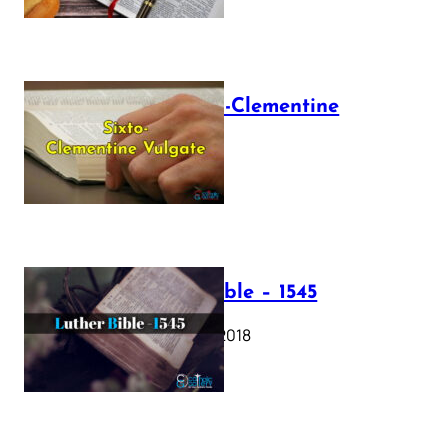
The Sixto-Clementine
Vulgate
July 12, 2025
Luther Bible – 1545
October 17, 2018