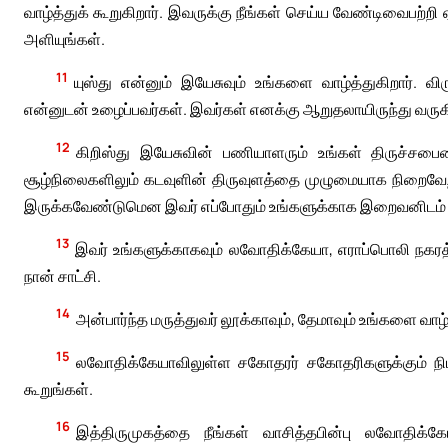
வாழ்த்துக் கூறுகிறார். இவருக்கு நீங்கள் செய்ய வேண்டிவைபற்றி
அளியுங்கள்.
11
யுஸ்து என்னும் இயேசுவும் உங்களை வாழ்த்துகிறார். 
என்னுடன் உழைப்பவர்கள். இவர்கள் எனக்கு ஆறுதலாயிருந்து வருகி
12
கிறிஸ்து இயேசுவின் பணியாளரும் உங்கள் திருச்சபையை
சூழ்நிலைகளிலும் கடவுளின் திருவுளத்தை முழுமையாக நிறைவேற்றுவ
இருக்கவேண்டுமென இவர் எப்போதும் உங்களுக்காக இறைவனிடம் வர
13
இவர் உங்களுக்காகவும் லவோதிக்கேயா, எராப்பொலி நகரத்
நான் சாட்சி.
14
அன்பார்ந்த மருத்துவர் லூக்காவும், தேமாவும் உங்களை வாழ
15
லவோதிக்கேயாவிலுள்ள சகோதரர் சகோதரிகளுக்கும் நிம்பாவ
கூறுங்கள்.
16
இத்திருமுகத்தை நீங்கள் வாசித்தபின்பு லவோதிக்கே