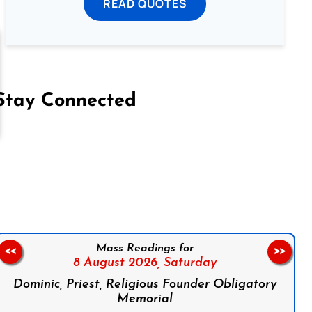
READ QUOTES
Stay Connected
on Facebook
Follow us on Instagram
Follow us on X
Subscribe to our YouTube Channel
Follow us on WhatsApp
Mass Readings for
<<
>>
8 August 2026,
Saturday
Dominic, Priest, Religious Founder Obligatory
Memorial