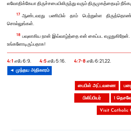
லவோதிக்கேயா திருச்சபையிலிருந்து வரும் திருமுகத்தையும் நீங்கள
17
ஆண்டவரது பணியில் தாம் பெற்றுள்ள திருத்தொண்டை
சொல்லுங்கள்.
18
பவுலாகிய நான் இவ்வாழ்த்தை என் கைப்பட எழுதுகிறேன்.
உங்களோடிருப்பதாக!
4:1
எபே 6:9.
4:5
எபே 5:16.
4:7-8
எபே 6:21,22.
◄ முந்தய அதிகாரம்
பைபிள் அட்டவணை
பழை
பிலிப்பியர்
1 தெசலோ
Visit Catholic