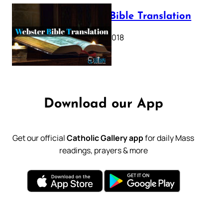
Webster Bible Translation
October 11, 2018
Download our App
Get our official
Catholic Gallery app
for daily Mass
readings, prayers & more