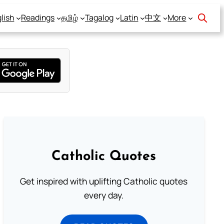
lish
Readings
தமிழ்
Tagalog
Latin
中文
More
Catholic Quotes
Get inspired with uplifting Catholic quotes
every day.