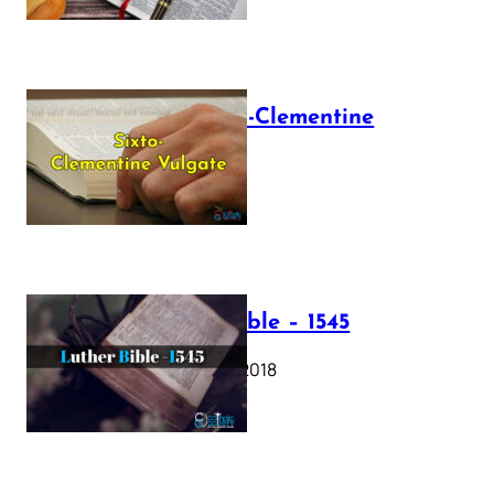
The Sixto-Clementine
Vulgate
July 12, 2025
Luther Bible – 1545
October 17, 2018