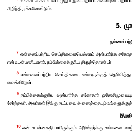
உங்கள் பேச்சு எப்பொழுதும் இனியதாயும் சுவையுடையதாயு
அறிந்திருக்கவேண்டும்.
5. ம
தம்மைப்பற்
7
என்னைப்பற்றிய செய்திகளையெல்லாம் அன்பார்ந்த சகோதரர்
என் உடன்பணியாளர், நம்பிக்கைக்குரிய திருத்தொண்டர்.
8
எங்களைப்பற்றிய செய்திகளை உங்களுக்குத் தெரிவித்
வைக்கிறேன்.
9
நம்பிக்கைக்குரிய அன்பார்ந்த சகோதரர் ஒனேசிமுவைய
சேர்ந்தவர். அவர்கள் இங்கு நடப்பவை அனைத்தையும் உங்களுக்குத் 
இறுதி
10
என் உடன்கைதியாயிருக்கும் அரிஸ்தர்க்கு உங்களை வாழ்த