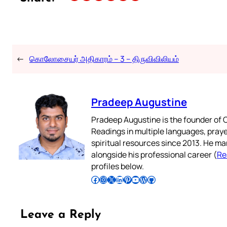
←
கொலோசையர் அதிகாரம் – 3 – திருவிவிலியம்
Pradeep Augustine
Pradeep Augustine is the founder of C
Readings in multiple languages, praye
spiritual resources since 2013. He ma
alongside his professional career (
Re
profiles below.
Follow Pradeep on Facebook
Follow Pradeep on Instagram
Follow Pradeep on X
Follow Pradeep on LinkedIn
Follow Pradeep on Pinterest
Subscribe to Pradeep’s Youtube Channel
Follow Pradeep on WordPress
Follow Pradeep on GitHub
Leave a Reply