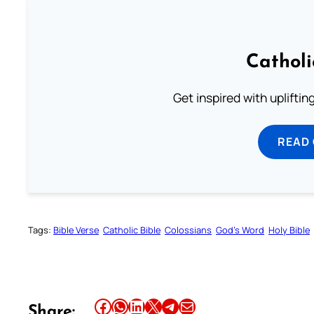
Cathol
Get inspired with uplifti
READ
Tags:
Bible Verse
Catholic Bible
Colossians
God’s Word
Holy Bible
Share this article on Facebook
Share this article on WhatsApp
Share this article on LinkedIn
Share this article on X
Share this article on Telegram
Email this Article
Share: