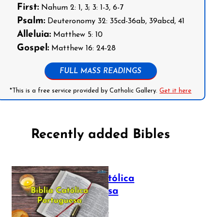
First:
Nahum 2: 1, 3; 3: 1-3, 6-7
Psalm:
Deuteronomy 32: 35cd-36ab, 39abcd, 41
Alleluia:
Matthew 5: 10
Gospel:
Matthew 16: 24-28
FULL MASS READINGS
*This is a free service provided by Catholic Gallery.
Get it here
Recently added Bibles
Bíblia Católica
Portuguesa
July 16, 2025