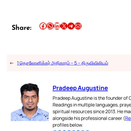
Share this article on Facebook
Share this article on WhatsApp
Share this article on LinkedIn
Share this article on X
Share this article on Telegram
Email this Article
Share:
←
1 தெசலோனிக்கர் அதிகாரம் – 5 – திருவிவிலியம்
Pradeep Augustine
Pradeep Augustine is the founder of C
Readings in multiple languages, praye
spiritual resources since 2013. He ma
alongside his professional career (
Re
profiles below.