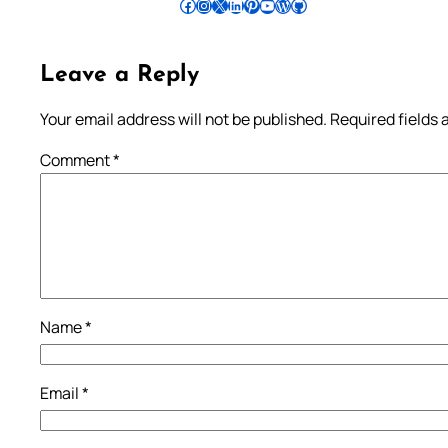
Follow Pradeep on Facebook
Follow Pradeep on Instagram
Follow Pradeep on X
Follow Pradeep on LinkedIn
Follow Pradeep on Pinterest
Subscribe to Pradeep’s Youtube Channel
Follow Pradeep on WordPress
Follow Pradeep on GitHub
Leave a Reply
Your email address will not be published.
Required fields
Comment
*
Name
*
Email
*