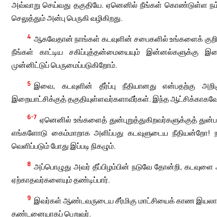
அவ்வாறு செய்வது தகுதியே. ஏனெனில் நீங்கள் கொண்டுள்ள நம்ப
செலுத்தும் அன்பு பெருகி வழிகிறது.
4
ஆகவேதான் நாங்கள் கடவுளின் சபைகளில் உங்களைக் குறித
நீங்கள் காட்டிய சகிப்புத்தன்மையையும் இன்னல்களுக்கு இ
முன்னிட்டுப் பெருமைப்படுகிறோம்.
5
இவை, கடவுளின் தீர்ப்பு நீதியானது என்பதற்கு
இறையாட்சிக்குத் தகுதியுள்ளவர்களாவீர்கள். இந்த ஆட்சிக்காகவே நீ
6-7
ஏனெனில் உங்களைத் துன்புறுத்துகிறவர்களுக்குத் துன்பத்
எங்களோடு கைம்மாறாக அளிப்பது கடவுளுடைய நீதியன்றோ! ந
வெளிப்படும் போது இப்படி நிகழும்.
8
அப்பொழுது அவர் தீப்பிழம்பின் நடுவே தோன்றி, கடவுளை
ஏற்காதவர்களையும் தண்டிப்பார்.
9
இவர்கள் ஆண்டவருடைய சீர்மிகு மாட்சியைக் காண இயலாது
தண்டனையாகப் பெறுவர்.