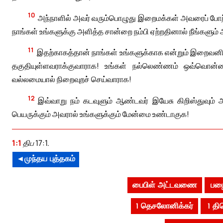
10
அந்நாளில் அவர் வரும்பொழுது இறைமக்கள் அவரைப் போற்ற
நாங்கள் உங்களுக்கு அளித்த சான்றை நம்பி ஏற்றதினால் நீங்களும் 
11
இதற்காகத்தான் நாங்கள் உங்களுக்காக என்றும் இறைவனிடம
தகுதியுள்ளவராக்குவாராக! உங்கள் நல்லெண்ணம் ஒவ்வொன்றை
வல்லமையால் நிறைவுறச் செய்வாராக!
12
இவ்வாறு நம் கடவுளும் ஆண்டவர் இயேசு கிறிஸ்துவும் 
பெயருக்கும் அவரால் உங்களுக்கும் மேன்மை உண்டாகுக!
1:1
திப 17:1.
◄முந்தய புத்தகம்
பைபிள் அட்டவணை
பழை
1 தெசலோனிக்கர்
1 த