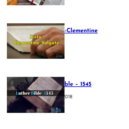
The Sixto-Clementine
Vulgate
July 12, 2025
Luther Bible – 1545
October 17, 2018