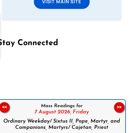
VISIT MAIN SITE
Stay Connected
on Facebook
Follow us on Instagram
Follow us on X
Subscribe to our YouTube Channel
Follow us on WhatsApp
Mass Readings for
<<
>>
7 August 2026,
Friday
Ordinary Weekday/ Sixtus II, Pope, Martyr, and
Companions, Martyrs/ Cajetan, Priest