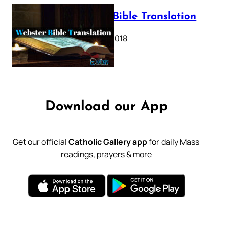
Webster Bible Translation
October 11, 2018
Download our App
Get our official
Catholic Gallery app
for daily Mass
readings, prayers & more