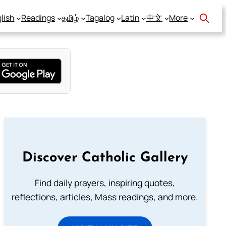
lish
Readings
தமிழ்
Tagalog
Latin
中文
More
Discover Catholic Gallery
Find daily prayers, inspiring quotes,
reflections, articles, Mass readings, and more.