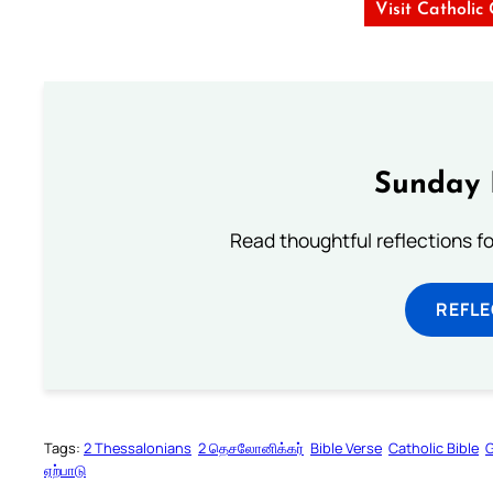
Visit Catholic
Sunday 
Read thoughtful reflections f
REFL
Tags:
2 Thessalonians
2 தெசலோனிக்கர்
Bible Verse
Catholic Bible
G
ஏற்பாடு