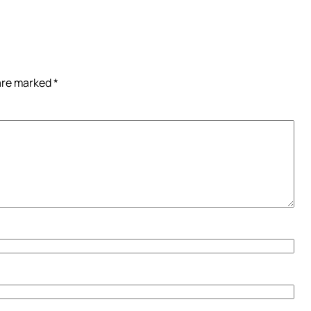
 are marked
*