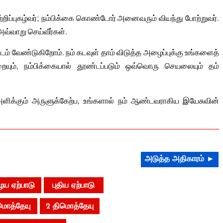
ிப்புகழ்வர்; நம்பிக்கை கொண்டோர் அனைவரும் வியந்து போற்றுவர்.
அவ்வாறு செய்வீர்கள்.
் வேண்டுகிறோம். நம் கடவுள் தாம் விடுத்த அழைப்புக்கு உங்களைத்
யும், நம்பிக்கையால் தூண்டப்படும் ஒவ்வொரு செயலையும் தம்
அளிக்கும் அருளுக்கேற்ப, உங்களால் நம் ஆண்டவராகிய இயேசுவின்
அடுத்த அதிகாரம் ►
ய ஏற்பாடு
புதிய ஏற்பாடு
ிமொத்தேயு
2 திமொத்தேயு