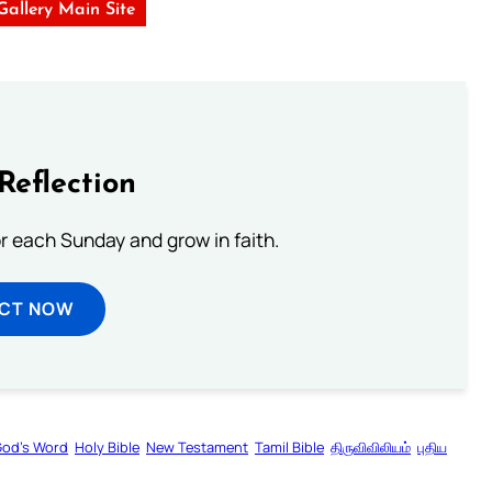
 Gallery Main Site
Reflection
or each Sunday and grow in faith.
ECT NOW
od’s Word
Holy Bible
New Testament
Tamil Bible
திருவிவிலியம்
புதிய