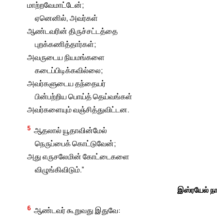
மாற்றவேமாட்டேன்;
ஏனெனில், அவர்கள்
ஆண்டவரின் திருச்சட்டத்தை
புறக்கணித்தார்கள்;
அவருடைய நியமங்களை
கடைப்பிடிக்கவில்லை;
அவர்களுடைய தந்தையர்
பின்பற்றிய பொய்த் தெய்வங்கள்
அவர்களையும் வஞ்சித்துவிட்டன.
5
ஆதலால் யூதாவின்மேல்
நெருப்பைக் கொட்டுவேன்;
அது எருசலேமின் கோட்டைகளை
விழுங்கிவிடும்.”
இஸ்ரயேல் நாட்
6
ஆண்டவர் கூறுவது இதுவே: