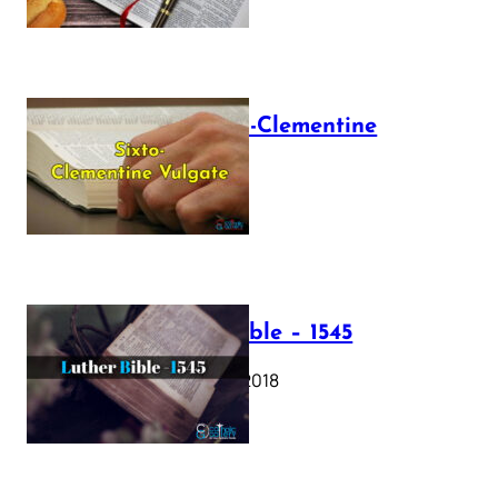
The Sixto-Clementine
Vulgate
July 12, 2025
Luther Bible – 1545
October 17, 2018