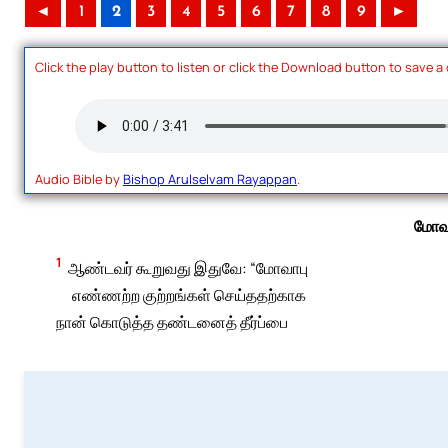
◄
1
2
3
4
5
6
7
8
9
►
Click the play button to listen or click the Download button to save a
Audio Bible by
Bishop Arulselvam Rayappan
.
மோவா
1
ஆண்டவர் கூறுவது இதுவே: “மோவாபு
எண்ணற்ற குற்றங்கள் செய்ததற்காக
நான் கொடுத்த தண்டனைத் தீர்ப்பை