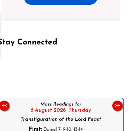
Stay Connected
on Facebook
Follow us on Instagram
Follow us on X
Subscribe to our YouTube Channel
Follow us on WhatsApp
Mass Readings for
<<
>>
6 August 2026,
Thursday
Transfiguration of the Lord Feast
First:
Daniel 7: 9-10, 13-14