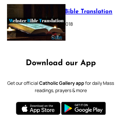
Webster Bible Translation
October 11, 2018
Download our App
Get our official
Catholic Gallery app
for daily Mass
readings, prayers & more