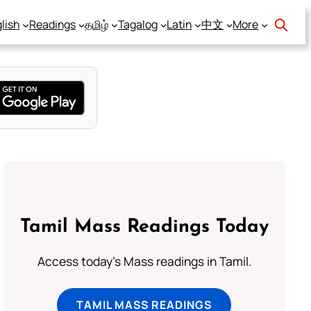
lish
Readings
தமிழ்
Tagalog
Latin
中文
More
Tamil Mass Readings Today
Access today's Mass readings in Tamil.
TAMIL MASS READINGS