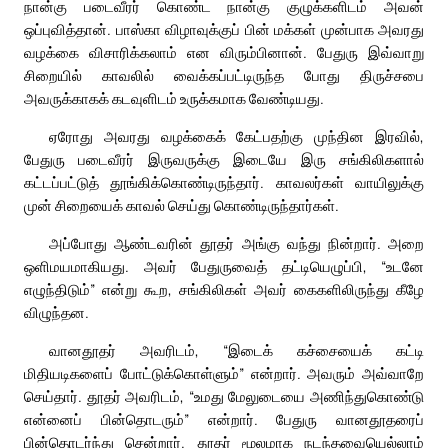
நான்கு படைவீரர் கொண்ட நான்கு குழுக்களிடம் அவன்
ஒப்புவித்தான். பாஸ்கா விழாவுக்குப் பின் மக்கள் முன்பாக அவரது
வழக்கை விசாரிக்கலாம் என விரும்பினான். பேதுரு இவ்வாறு
சிறையில் காவலில் வைக்கப்பட்டிருந்த போது திருச்சபை
அவருக்காகக் கடவுளிடம் உருக்கமாக வேண்டியது.
ஏரோது அவரது வழக்கைக் கேட்பதற்கு முந்தின இரவில்,
பேதுரு படைவீரர் இருவருக்கு இடையே இரு சங்கிலிகளால்
கட்டப்பட்டுத் தூங்கிக்கொண்டிருந்தார். காவலர்கள் வாயிலுக்கு
முன் சிறையைக் காவல் செய்து கொண்டிருந்தார்கள்.
அப்போது ஆண்டவரின் தூதர் அங்கு வந்து நின்றார். அறை
ஒளிமயமாகியது. அவர் பேதுருவைத் தட்டியெழுப்பி, “உடனே
எழுந்திடும்” என்று கூற, சங்கிலிகள் அவர் கைகளிலிருந்து கீழே
விழுந்தன.
வானதூதர் அவரிடம், “இடைக் கச்சையைக் கட்டி
மிதியடிகளைப் போட்டுக்கொள்ளும்” என்றார். அவரும் அவ்வாறே
செய்தார். தூதர் அவரிடம், “உமது மேலுடையை அணிந்துகொண்டு
என்னைப் பின்தொடரும்” என்றார். பேதுரு வானதூதரைப்
பின்தொடர்ந்து சென்றார். தூதர் மூலமாக நடந்தவையெல்லாம்