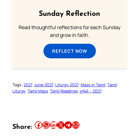
Sunday Reflection
Read thoughtful reflections for each Sunday
and grow in faith.
REFLECT NOW
Tags:
2027
June-2027
Liturgy-2027
Mass in Tamil
Tamil
Liturgy
Tamil Mass
Tamil Readings
ஜூன் – 2027
Share this article on Facebook
Share this article on WhatsApp
Share this article on LinkedIn
Share this article on X
Share this article on Telegram
Email this Article
Share: