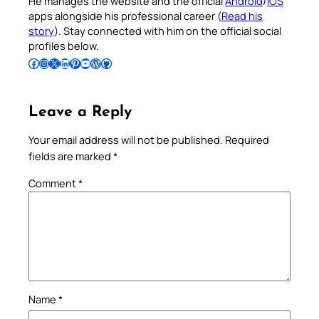
He manages the website and the official
Android
/
iOS
apps alongside his professional career (
Read his
story
). Stay connected with him on the official social
profiles below.
Follow Pradeep on Facebook
Follow Pradeep on Instagram
Follow Pradeep on X
Follow Pradeep on LinkedIn
Follow Pradeep on Pinterest
Subscribe to Pradeep’s Youtube Channel
Follow Pradeep on WordPress
Follow Pradeep on GitHub
Leave a Reply
Your email address will not be published.
Required
fields are marked
*
Comment
*
Name
*