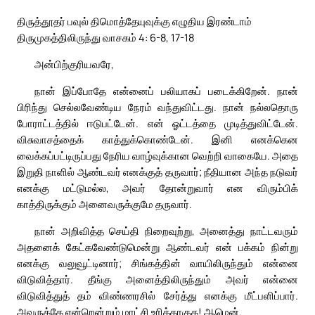
திருத்தூதர் பவுல் திமொத்தேயுவுக்கு எழுதிய இரண்டாம்
திருமுகத்திலிருந்து வாசகம் 4: 6-8, 17-18
அன்பிற்குரியவரே,
நான் இப்போதே என்னைப் பலியாகப் படைக்கிறேன். நான்
பிரிந்து செல்லவேண்டிய நேரம் வந்துவிட்டது. நான் நல்லதொரு
போராட்டத்தில் ஈடுபட்டேன். என் ஓட்டத்தை முடித்துவிட்டேன்.
விசுவாசத்தைக் காத்துக்கொண்டேன். இனி எனக்கென
வைக்கப்பட்டிருப்பது நேரிய வாழ்வுக்கான வெற்றி வாகையே. அதை
இறுதி நாளில் ஆண்டவர் எனக்குத் தருவார்; நீதியான அந்த நடுவர்
எனக்கு மட்டுமல்ல, அவர் தோன்றுவார் என விரும்பிக்
காத்திருக்கும் அனைவருக்குமே தருவார்.
நான் அறிவித்த செய்தி நிறைவுற்று, அனைத்து நாட்டவரும்
அதனைக் கேட்கவேண்டுமென்று ஆண்டவர் என் பக்கம் நின்று
எனக்கு வலுவூட்டினார்; சிங்கத்தின் வாயிலிருந்தும் என்னை
விடுவித்தார். தீங்கு அனைத்திலிருந்தும் அவர் என்னை
விடுவித்துத் தம் விண்ணரசில் சேர்த்து எனக்கு மீட்பளிப்பார்.
அவருக்கே என்றென்றும் மாட்சி உரித்தாகுக! ஆமென்.