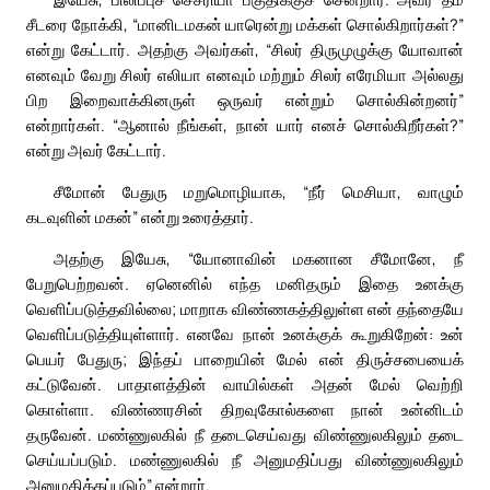
சீடரை நோக்கி, “மானிடமகன் யாரென்று மக்கள் சொல்கிறார்கள்?”
என்று கேட்டார். அதற்கு அவர்கள், “சிலர் திருமுழுக்கு யோவான்
எனவும் வேறு சிலர் எலியா எனவும் மற்றும் சிலர் எரேமியா அல்லது
பிற இறைவாக்கினருள் ஒருவர் என்றும் சொல்கின்றனர்”
என்றார்கள். “ஆனால் நீங்கள், நான் யார் எனச் சொல்கிறீர்கள்?”
என்று அவர் கேட்டார்.
சீமோன் பேதுரு மறுமொழியாக, “நீர் மெசியா, வாழும்
கடவுளின் மகன்” என்று உரைத்தார்.
அதற்கு இயேசு, “யோனாவின் மகனான சீமோனே, நீ
பேறுபெற்றவன். ஏனெனில் எந்த மனிதரும் இதை உனக்கு
வெளிப்படுத்தவில்லை; மாறாக விண்ணகத்திலுள்ள என் தந்தையே
வெளிப்படுத்தியுள்ளார். எனவே நான் உனக்குக் கூறுகிறேன்: உன்
பெயர் பேதுரு; இந்தப் பாறையின் மேல் என் திருச்சபையைக்
கட்டுவேன். பாதாளத்தின் வாயில்கள் அதன் மேல் வெற்றி
கொள்ளா. விண்ணரசின் திறவுகோல்களை நான் உன்னிடம்
தருவேன். மண்ணுலகில் நீ தடைசெய்வது விண்ணுலகிலும் தடை
செய்யப்படும். மண்ணுலகில் நீ அனுமதிப்பது விண்ணுலகிலும்
அனுமதிக்கப்படும்” என்றார்.