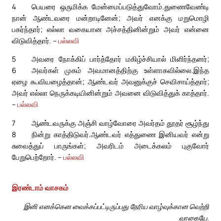
4
பெயரை ஒருமிக்க மேன்மைப்படுத்துவோம்.
துணைவேண்டி
நான் ஆண்டவரை மன்றாடினேன்; அவர் எனக்கு மறுமொழி
பகர்ந்தார்; எல்லா வகையான அச்சத்தினின்றும் அவர் என்னை
விடுவித்தார். –
பல்லவி
5
அவரை நோக்கிப் பார்த்தோர் மகிழ்ச்சியால் மிளிர்ந்தனர்;
6
அவர்கள் முகம் அவமானத்திற்கு உள்ளாகவில்லை.
இந்த
ஏழை கூவியழைத்தான்; ஆண்டவர் அவனுக்குச் செவிசாய்த்தார்;
அவர் எல்லா நெருக்கடியினின்றும் அவனை விடுவித்துக் காத்தார்.
–
பல்லவி
7
ஆண்டவருக்கு அஞ்சி வாழ்வோரை அவர்தம் தூதர் சூழ்ந்து
8
நின்று காத்திடுவர்.
ஆண்டவர் எத்துணை இனியவர் என்று
சுவைத்துப் பாருங்கள்; அவரிடம் அடைக்கலம் புகுவோர்
பேறுபெற்றோர். –
பல்லவி
இரண்டாம் வாசகம்
இனி எனக்கென வைக்கப்பட்டிருப்பது நேரிய வாழ்வுக்கான வெற்றி
வாகையே.