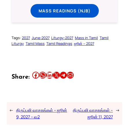
MASS READINGS (NJB)
Tags:
2027
June-2027
Liturgy-2027
Mass in Tamil
Tamil
Liturgy
Tamil Mass
Tamil Readings
ஜூன் – 2027
Share this article on Facebook
Share this article on WhatsApp
Share this article on LinkedIn
Share this article on X
Share this article on Telegram
Email this Article
Share:
←
திருப்பலி வாசகங்கள் – ஜூன்
திருப்பலி வாசகங்கள் –
→
9, 2027 – வ2
ஜூன் 11, 2027