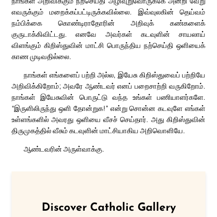
நாங்கள் அறிவிக்கும் நற்செய்தி அழிவுறுவோருக்கே அன்றி வேறு
எவருக்கும் மறைக்கப்பட்டிருக்கவில்லை. இவ்வுலகின் தெய்வம்
நம்பிக்கை கொண்டிராதோரின் அறிவுக் கண்களைக்
குருடாக்கிவிட்டது. எனவே அவர்கள் கடவுளின் சாயலாய்
விளங்கும் கிறிஸ்துவின் மாட்சி பொருந்திய நற்செய்தி ஒளியைக்
காண முடிவதில்லை.
நாங்கள் எங்களைப் பற்றி அல்ல, இயேசு கிறிஸ்துவைப் பற்றியே
அறிவிக்கிறோம்; அவரே ஆண்டவர் எனப் பறைசாற்றி வருகிறோம்.
நாங்கள் இயேசுவின் பொருட்டு வந்த உங்கள் பணியாளர்களே.
“இருளிலிருந்து ஒளி தோன்றுக!” என்று சொன்ன கடவுளே எங்கள்
உள்ளங்களில் அவரது ஒளியை வீசச் செய்தார். அது கிறிஸ்துவின்
திருமுகத்தில் வீசும் கடவுளின் மாட்சியாகிய அறிவொளியே.
ஆண்டவரின் அருள்வாக்கு.
Discover Catholic Gallery