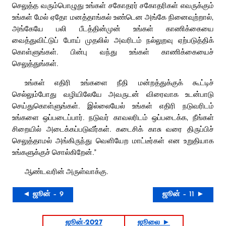
செலுத்த வரும்பொழுது உங்கள் சகோதரர் சகோதரிகள் எவருக்கும்
உங்கள் மேல் ஏதோ மனத்தாங்கல் உண்டென அங்கே நினைவுற்றால்,
அங்கேயே பலி பீடத்தின்முன் உங்கள் காணிக்கையை
வைத்துவிட்டுப் போய் முதலில் அவரிடம் நல்லுறவு ஏற்படுத்திக்
கொள்ளுங்கள். பின்பு வந்து உங்கள் காணிக்கையைச்
செலுத்துங்கள்.
உங்கள் எதிரி உங்களை நீதி மன்றத்துக்குக் கூட்டிச்
செல்லும்போது வழியிலேயே அவருடன் விரைவாக உடன்பாடு
செய்துகொள்ளுங்கள். இல்லையேல் உங்கள் எதிரி நடுவரிடம்
உங்களை ஒப்படைப்பார். நடுவர் காவலரிடம் ஒப்படைக்க, நீங்கள்
சிறையில் அடைக்கப்படுவீர்கள். கடைசிக் காசு வரை திருப்பிச்
செலுத்தாமல் அங்கிருந்து வெளியேற மாட்டீர்கள் என உறுதியாக
உங்களுக்குச் சொல்கிறேன்.”
ஆண்டவரின் அருள்வாக்கு.
◄ ஜூன் – 9
ஜூன் – 11 ►
ஜூன்-2027
ஜூலை ►