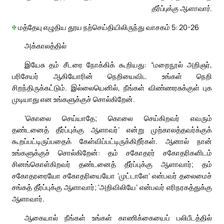
தீர்ப்புக்கு ஆளாவார்.
✠
மத்தேயு எழுதிய தூய நற்செய்தியிலிருந்து வாசகம் 5: 20-26
அக்காலத்தில்
இயேசு தம் சீடரை நோக்கிக் கூறியது: “மறைநூல் அறிஞர்,
பரிசேயர் ஆகியோரின் நெறியைவிட உங்கள் நெறி
சிறந்திருக்கட்டும். இல்லையெனில், நீங்கள் விண்ணரசுக்குள் புக
முடியாது என உங்களுக்குச் சொல்கிறேன்.
‘கொலை செய்யாதே; கொலை செய்கிறவர் எவரும்
தண்டனைத் தீர்ப்புக்கு ஆளாவர்’ என்று முற்காலத்தவர்க்குக்
கூறப்பட்டிருப்பதைக் கேள்விப்பட்டிருக்கிறீர்கள். ஆனால் நான்
உங்களுக்குச் சொல்கிறேன்: தம் சகோதரர் சகோதரிகளிடம்
சினங்கொள்கிறவர் தண்டனைத் தீர்ப்புக்கு ஆளாவார்; தம்
சகோதரரையோ சகோதரியையோ ‘முட்டாளே’ என்பவர் தலைமைச்
சங்கத் தீர்ப்புக்கு ஆளாவார்; ‘அறிவிலியே’ என்பவர் எரிநரகத்துக்கு
ஆளாவார்.
ஆகையால் நீங்கள் உங்கள் காணிக்கையைப் பலிபீடத்தில்