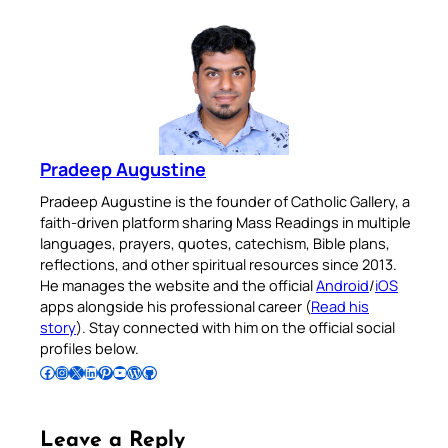
Pradeep Augustine
Pradeep Augustine is the founder of Catholic Gallery, a
faith-driven platform sharing Mass Readings in multiple
languages, prayers, quotes, catechism, Bible plans,
reflections, and other spiritual resources since 2013.
He manages the website and the official
Android
/
iOS
apps alongside his professional career (
Read his
story
). Stay connected with him on the official social
profiles below.
Follow Pradeep on Facebook
Follow Pradeep on Instagram
Follow Pradeep on X
Follow Pradeep on LinkedIn
Follow Pradeep on Pinterest
Subscribe to Pradeep’s Youtube Channel
Follow Pradeep on WordPress
Follow Pradeep on GitHub
Leave a Reply