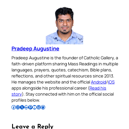
Pradeep Augustine
Pradeep Augustine is the founder of Catholic Gallery, a
faith-driven platform sharing Mass Readings in multiple
languages, prayers, quotes, catechism, Bible plans,
reflections, and other spiritual resources since 2013.
He manages the website and the official
Android
/
iOS
apps alongside his professional career (
Read his
story
). Stay connected with him on the official social
profiles below.
Follow Pradeep on Facebook
Follow Pradeep on Instagram
Follow Pradeep on X
Follow Pradeep on LinkedIn
Follow Pradeep on Pinterest
Subscribe to Pradeep’s Youtube Channel
Follow Pradeep on WordPress
Follow Pradeep on GitHub
Leave a Reply