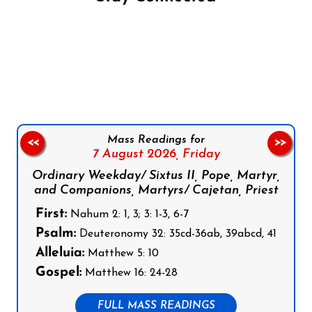
Follow us on Facebook
Follow us on Instagram
Follow us on X
Subscribe to our YouTube Channel
Follow us on WhatsApp
Mass Readings for
<<
>>
7 August 2026,
Friday
Ordinary Weekday/ Sixtus II, Pope, Martyr,
and Companions, Martyrs/ Cajetan, Priest
First:
Nahum 2: 1, 3; 3: 1-3, 6-7
Psalm:
Deuteronomy 32: 35cd-36ab, 39abcd, 41
Alleluia:
Matthew 5: 10
Gospel:
Matthew 16: 24-28
FULL MASS READINGS