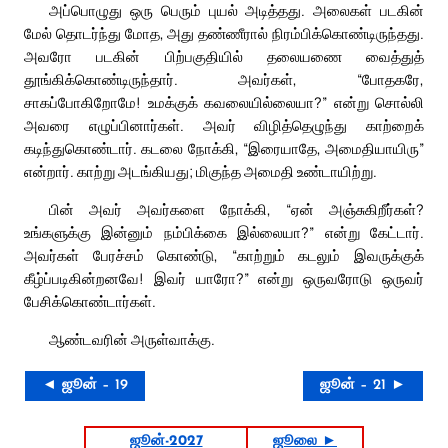
அப்பொழுது ஒரு பெரும் புயல் அடித்தது. அலைகள் படகின்
மேல் தொடர்ந்து மோத, அது தண்ணீரால் நிரம்பிக்கொண்டிருந்தது.
அவரோ படகின் பிற்பகுதியில் தலையணை வைத்துத்
தூங்கிக்கொண்டிருந்தார். அவர்கள், “போதகரே,
சாகப்போகிறோமே! உமக்குக் கவலையில்லையா?” என்று சொல்லி
அவரை எழுப்பினார்கள். அவர் விழித்தெழுந்து காற்றைக்
கடிந்துகொண்டார். கடலை நோக்கி, “இரையாதே, அமைதியாயிரு”
என்றார். காற்று அடங்கியது; மிகுந்த அமைதி உண்டாயிற்று.
பின் அவர் அவர்களை நோக்கி, “ஏன் அஞ்சுகிறீர்கள்?
உங்களுக்கு இன்னும் நம்பிக்கை இல்லையா?” என்று கேட்டார்.
அவர்கள் பேரச்சம் கொண்டு, “காற்றும் கடலும் இவருக்குக்
கீழ்ப்படிகின்றனவே! இவர் யாரோ?” என்று ஒருவரோடு ஒருவர்
பேசிக்கொண்டார்கள்.
ஆண்டவரின் அருள்வாக்கு.
◄ ஜூன் – 19
ஜூன் – 21 ►
ஜூன்-2027
ஜூலை ►