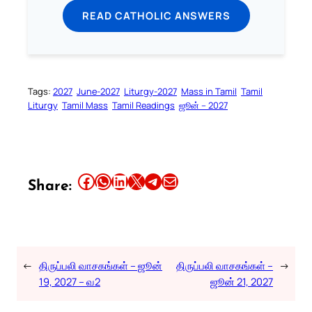
READ CATHOLIC ANSWERS
Tags:
2027
June-2027
Liturgy-2027
Mass in Tamil
Tamil
Liturgy
Tamil Mass
Tamil Readings
ஜூன் – 2027
Share this article on Facebook
Share this article on WhatsApp
Share this article on LinkedIn
Share this article on X
Share this article on Telegram
Email this Article
Share:
←
திருப்பலி வாசகங்கள் – ஜூன்
திருப்பலி வாசகங்கள் –
→
19, 2027 – வ2
ஜூன் 21, 2027