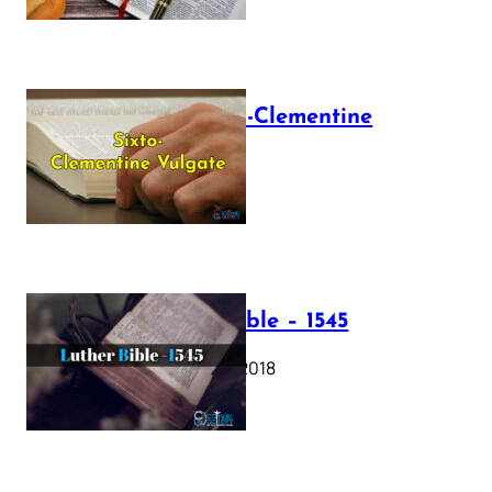
The Sixto-Clementine
Vulgate
July 12, 2025
Luther Bible – 1545
October 17, 2018