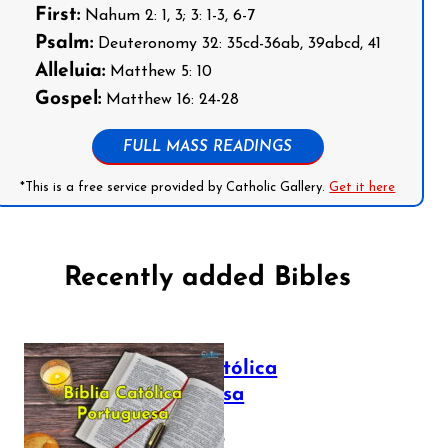
First:
Nahum 2: 1, 3; 3: 1-3, 6-7
Psalm:
Deuteronomy 32: 35cd-36ab, 39abcd, 41
Alleluia:
Matthew 5: 10
Gospel:
Matthew 16: 24-28
FULL MASS READINGS
*This is a free service provided by Catholic Gallery.
Get it here
Recently added Bibles
Bíblia Católica
Portuguesa
July 16, 2025