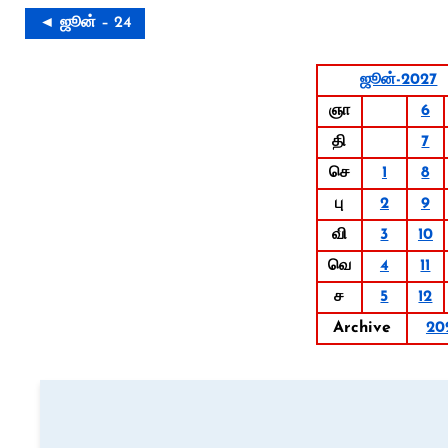
◄ ஜூன் – 24
ஜூன்-2027
ஞா
6
தி
7
செ
1
8
பு
2
9
வி
3
10
வெ
4
11
ச
5
12
Archive
20