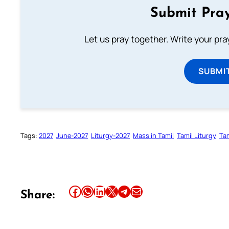
Submit Pray
Let us pray together. Write your pr
SUBMI
Tags:
2027
June-2027
Liturgy-2027
Mass in Tamil
Tamil Liturgy
Ta
Share this article on Facebook
Share this article on WhatsApp
Share this article on LinkedIn
Share this article on X
Share this article on Telegram
Email this Article
Share: