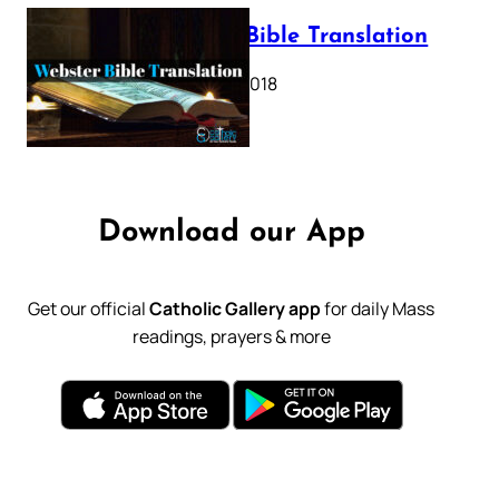
Webster Bible Translation
October 11, 2018
Download our App
Get our official
Catholic Gallery app
for daily Mass
readings, prayers & more