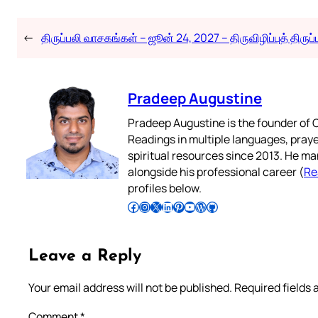
←
திருப்பலி வாசகங்கள் – ஜூன் 24, 2027 – திருவிழிப்புத் திருப்
Pradeep Augustine
Pradeep Augustine is the founder of C
Readings in multiple languages, praye
spiritual resources since 2013. He ma
alongside his professional career (
Re
profiles below.
Follow Pradeep on Facebook
Follow Pradeep on Instagram
Follow Pradeep on X
Follow Pradeep on LinkedIn
Follow Pradeep on Pinterest
Subscribe to Pradeep’s Youtube Channel
Follow Pradeep on WordPress
Follow Pradeep on GitHub
Leave a Reply
Your email address will not be published.
Required fields
Comment
*