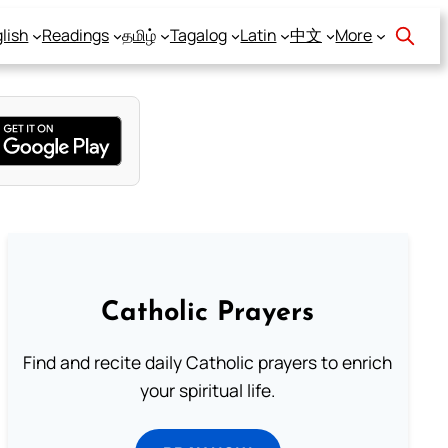
lish
Readings
தமிழ்
Tagalog
Latin
中文
More
Catholic Prayers
Find and recite daily Catholic prayers to enrich
your spiritual life.