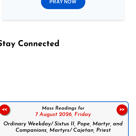
PRAY NOW
Stay Connected
on Facebook
Follow us on Instagram
Follow us on X
Subscribe to our YouTube Channel
Follow us on WhatsApp
Mass Readings for
<<
>>
7 August 2026,
Friday
Ordinary Weekday/ Sixtus II, Pope, Martyr, and
Companions, Martyrs/ Cajetan, Priest