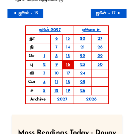
◄ ஜூன் – 15
ஜூன் – 17 ►
ஜூன்-2027
ஜூலை ►
ஞா
6
13
20
27
தி
7
14
21
28
செ
1
8
15
22
29
பு
2
9
16
23
30
வி
3
10
17
24
வெ
4
11
18
25
ச
5
12
19
26
Archive
2027
2028
Mass Readings Today - Douay