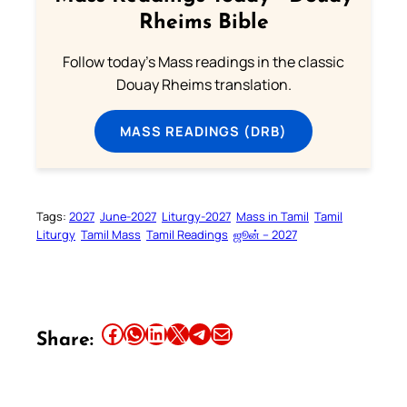
Rheims Bible
Follow today's Mass readings in the classic
Douay Rheims translation.
MASS READINGS (DRB)
Tags:
2027
June-2027
Liturgy-2027
Mass in Tamil
Tamil
Liturgy
Tamil Mass
Tamil Readings
ஜூன் – 2027
Share this article on Facebook
Share this article on WhatsApp
Share this article on LinkedIn
Share this article on X
Share this article on Telegram
Email this Article
Share: