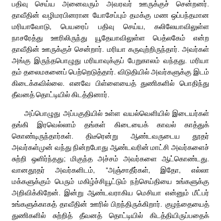
பதிவு செய்ய அனைவரும் அவரவர் ஊருக்குச் சென்றனர்.
தாவீதின் வழிமரபினரான யோசேப்பும் தமக்கு மண ஒப்பந்தமான
மரியாவோடு, பெயரைப் பதிவு செய்ய, கலிலேயாவிலுள்ள
நாசரேத்து ஊரிலிருந்து யூதேயாவிலுள்ள பெத்லகேம் என்ற
தாவீதின் ஊருக்குச் சென்றார். மரியா கருவுற்றிருந்தார். அவர்கள்
அங்கு இருந்தபொழுது மரியாவுக்குப் பேறுகாலம் வந்தது. மரியா
தம் தலைமகனைப் பெற்றெடுத்தார். விடுதியில் அவர்களுக்கு இடம்
கிடைக்கவில்லை. எனவே பிள்ளையைத் துணிகளில் பொதிந்து
தீவனத் தொட்டியில் கிடத்தினார்.
அப்பொழுது அப்பகுதியில் உள்ள வயல்வெளியில் இடையர்கள்
தங்கி இரவெல்லாம் தங்கள் கிடையைக் காவல் காத்துக்
கொண்டிருந்தார்கள். திடீரென்று ஆண்டவருடைய தூதர்
அவர்கள்முன் வந்து நின்றபோது ஆண்டவரின் மாட்சி அவர்களைச்
சுற்றி ஒளிர்ந்தது; மிகுந்த அச்சம் அவர்களை ஆட்கொண்டது.
வானதூதர் அவர்களிடம், “அஞ்சாதீர்கள், இதோ, எல்லா
மக்களுக்கும் பெரும் மகிழ்ச்சியூட்டும் நற்செய்தியை உங்களுக்கு
அறிவிக்கிறேன். இன்று ஆண்டவராகிய மெசியா என்னும் மீட்பர்
உங்களுக்காகத் தாவீதின் ஊரில் பிறந்திருக்கிறார். குழந்தையைத்
துணிகளில் சுற்றித் தீவனத் தொட்டியில் கிடத்தியிருப்பதைக்