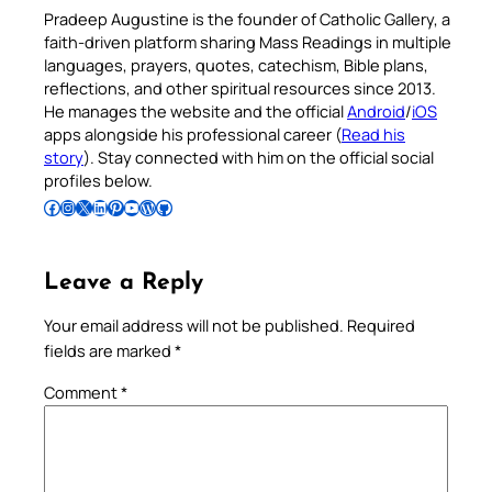
Pradeep Augustine is the founder of Catholic Gallery, a
faith-driven platform sharing Mass Readings in multiple
languages, prayers, quotes, catechism, Bible plans,
reflections, and other spiritual resources since 2013.
He manages the website and the official
Android
/
iOS
apps alongside his professional career (
Read his
story
). Stay connected with him on the official social
profiles below.
Follow Pradeep on Facebook
Follow Pradeep on Instagram
Follow Pradeep on X
Follow Pradeep on LinkedIn
Follow Pradeep on Pinterest
Subscribe to Pradeep’s Youtube Channel
Follow Pradeep on WordPress
Follow Pradeep on GitHub
Leave a Reply
Your email address will not be published.
Required
fields are marked
*
Comment
*