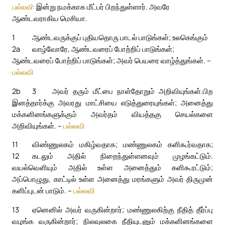
பல்லவி:
இன்று நமக்காக மீட்பர் பிறந்துள்ளார். அவரே
ஆண்டவராகிய மெசியா.
1
ஆண்டவருக்குப் புதியதொரு பாடல் பாடுங்கள்; உலகெங்கும்
2a
வாழ்வோரே, ஆண்டவரைப் போற்றிப் பாடுங்கள்;
ஆண்டவரைப் போற்றிப் பாடுங்கள்; அவர் பெயரை வாழ்த்துங்கள். –
பல்லவி
2b
3
அவர் தரும் மீட்பை நாள்தோறும் அறிவியுங்கள்.
பிற
இனத்தார்க்கு அவரது மாட்சியை எடுத்துரையுங்கள்; அனைத்து
மக்களினங்களுக்கும் அவர்தம் வியத்தகு செயல்களை
அறிவியுங்கள். –
பல்லவி
11
விண்ணுலகம் மகிழ்வதாக; மண்ணுலகம் களிகூர்வதாக;
12
கடலும் அதில் நிறைந்துள்ளனவும் முழங்கட்டும்.
வயல்வெளியும் அதில் உள்ள அனைத்தும் களிகூரட்டும்;
அப்பொழுது, காட்டில் உள்ள அனைத்து மரங்களும் அவர் திருமுன்
களிப்புடன் பாடும். –
பல்லவி
13
ஏனெனில் அவர் வருகின்றார்; மண்ணுலகிற்கு நீதித் தீர்ப்பு
வழங்க வருகின்றார்; நிலவுலகை நீதியுடனும் மக்களினங்களை