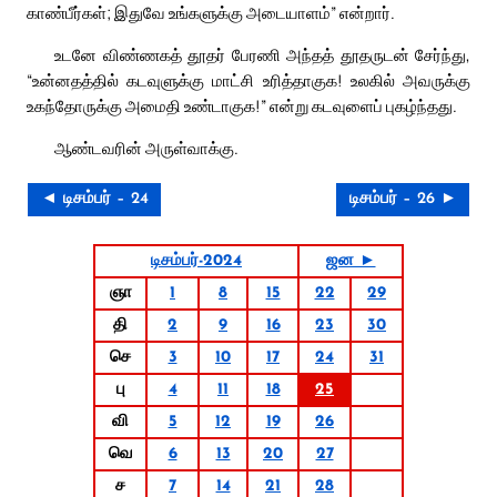
காண்பீர்கள்; இதுவே உங்களுக்கு அடையாளம்” என்றார்.
உடனே விண்ணகத் தூதர் பேரணி அந்தத் தூதருடன் சேர்ந்து,
“உன்னதத்தில் கடவுளுக்கு மாட்சி உரித்தாகுக! உலகில் அவருக்கு
உகந்தோருக்கு அமைதி உண்டாகுக!” என்று கடவுளைப் புகழ்ந்தது.
ஆண்டவரின் அருள்வாக்கு.
◄ டிசம்பர் – 24
டிசம்பர் – 26 ►
டிசம்பர்-2024
ஜன ►
ஞா
1
8
15
22
29
தி
2
9
16
23
30
செ
3
10
17
24
31
பு
4
11
18
25
வி
5
12
19
26
வெ
6
13
20
27
ச
7
14
21
28