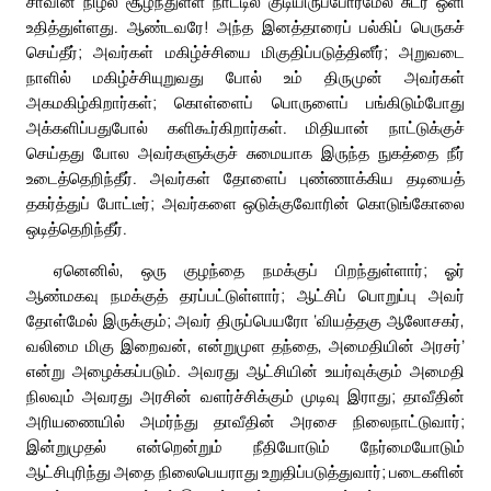
சாவின் நிழல் சூழ்ந்துள்ள நாட்டில் குடியிருப்போர்மேல் சுடர் ஒளி
உதித்துள்ளது. ஆண்டவரே! அந்த இனத்தாரைப் பல்கிப் பெருகச்
செய்தீர்; அவர்கள் மகிழ்ச்சியை மிகுதிப்படுத்தினீர்; அறுவடை
நாளில் மகிழ்ச்சியுறுவது போல் உம் திருமுன் அவர்கள்
அகமகிழ்கிறார்கள்; கொள்ளைப் பொருளைப் பங்கிடும்போது
அக்களிப்பதுபோல் களிகூர்கிறார்கள். மிதியான் நாட்டுக்குச்
செய்தது போல அவர்களுக்குச் சுமையாக இருந்த நுகத்தை நீர்
உடைத்தெறிந்தீர். அவர்கள் தோளைப் புண்ணாக்கிய தடியைத்
தகர்த்துப் போட்டீர்; அவர்களை ஒடுக்குவோரின் கொடுங்கோலை
ஒடித்தெறிந்தீர்.
ஏனெனில், ஒரு குழந்தை நமக்குப் பிறந்துள்ளார்; ஓர்
ஆண்மகவு நமக்குத் தரப்பட்டுள்ளார்; ஆட்சிப் பொறுப்பு அவர்
தோள்மேல் இருக்கும்; அவர் திருப்பெயரோ ‘வியத்தகு ஆலோசகர்,
வலிமை மிகு இறைவன், என்றுமுள தந்தை, அமைதியின் அரசர்’
என்று அழைக்கப்படும். அவரது ஆட்சியின் உயர்வுக்கும் அமைதி
நிலவும் அவரது அரசின் வளர்ச்சிக்கும் முடிவு இராது; தாவீதின்
அரியணையில் அமர்ந்து தாவீதின் அரசை நிலைநாட்டுவார்;
இன்றுமுதல் என்றென்றும் நீதியோடும் நேர்மையோடும்
ஆட்சிபுரிந்து அதை நிலைபெயராது உறுதிப்படுத்துவார்; படைகளின்