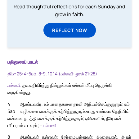
Read thoughtful reflections for each Sunday and
grow in faith.
REFLECT NOW
பதிலுரைப் பாடல்
திபா 25: 4-5ab. 8-9. 10,14 (பல்லவி: லூக் 21:28)
பல்லவி:
தலைநிமிர்ந்து நில்லுங்கள் உங்கள் மீட்பு நெருங்கி
வருகின்றது.
4
ஆண்டவரே, உம் பாதைகளை நான் அறியச்செய்தருளும்; உம்
5ab
வழிகளை எனக்குக் கற்பித்தருளும்.
உமது உண்மை நெறியில்
என்னை நடத்தி எனக்குக் கற்பித்தருளும்; ஏனெனில், நீரே என்
மீட்பராம் கடவுள்; –
பல்லவி
8
ஆண்டவர் நல்லவர்; நேர்மையுள்ளவர்; ஆகையால், அவர்