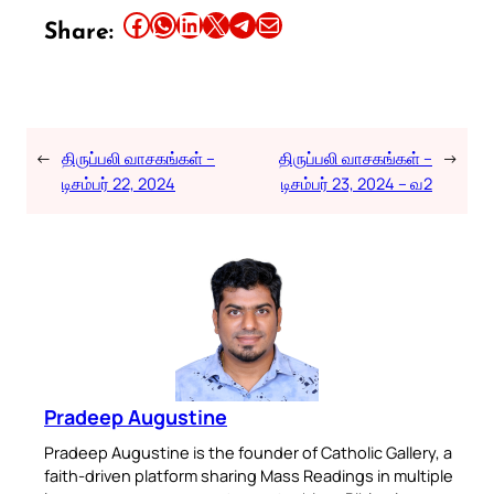
Share this article on Facebook
Share this article on WhatsApp
Share this article on LinkedIn
Share this article on X
Share this article on Telegram
Email this Article
Share:
←
திருப்பலி வாசகங்கள் –
திருப்பலி வாசகங்கள் –
→
டிசம்பர் 22, 2024
டிசம்பர் 23, 2024 – வ2
Pradeep Augustine
Pradeep Augustine is the founder of Catholic Gallery, a
faith-driven platform sharing Mass Readings in multiple