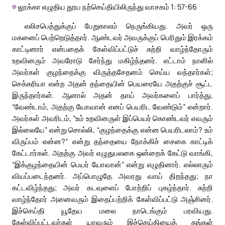
✠
லூக்கா எழுதிய தூய நற்செய்தியிலிருந்து வாசகம் 1: 57-66
எலிசபெத்துக்குப் பேறுகாலம் நெருங்கியது. அவர் ஒரு
மகனைப் பெற்றெடுத்தார். ஆண்டவர் அவருக்குப் பெரிதும் இரக்கம்
காட்டினார் என்பதைக் கேள்விப்பட்டுச் சுற்றி வாழ்ந்தோரும்
உறவினரும் அவரோடு சேர்ந்து மகிழ்ந்தனர். எட்டாம் நாளில்
அவர்கள் குழந்தைக்கு விருத்தசேதனம் செய்ய வந்தார்கள்;
செக்கரியா என்ற அதன் தந்தையின் பெயரையே அதற்குச் சூட்ட
இருந்தார்கள். ஆனால் அதன் தாய் அவர்களைப் பார்த்து,
“வேண்டாம், அதற்கு யோவான் எனப் பெயரிட வேண்டும்” என்றார்.
அவர்கள் அவரிடம், “உம் உறவினருள் இப்பெயர் கொண்டவர் எவரும்
இல்லையே” என்று சொல்லி, “குழந்தைக்கு என்ன பெயரிடலாம்? உம்
விருப்பம் என்ன?” என்று தந்தையை நோக்கிச் சைகை காட்டிக்
கேட்டார்கள். அதற்கு அவர் எழுதுபலகை ஒன்றைக் கேட்டு வாங்கி,
“இக்குழந்தையின் பெயர் யோவான்” என்று எழுதினார். எல்லாரும்
வியப்படைந்தனர். அப்பொழுதே அவரது வாய் திறந்தது; நா
கட்டவிழ்ந்தது; அவர் கடவுளைப் போற்றிப் புகழ்ந்தார். சுற்றி
வாழ்ந்தோர் அனைவரும் இதைப்பற்றிக் கேள்விப்பட்டு அஞ்சினர்.
இச்செய்தி யூதேய மலை நாடெங்கும் பரவியது.
கேள்விப்பட்டவர்கள் யாவரும் இச்செய்தியைத் தங்கள்