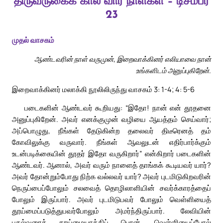
திருவருகைக் கால வார நாள்கள் – டிசம்பர்
23
முதல் வாசகம்
ஆண்டவரின் நாள் வருமுன், இறைவாக்கினர் எலியாவை நான்
உங்களிடம் அனுப்புகிறேன்.
இறைவாக்கினர் மலாக்கி நூலிலிருந்து வாசகம் 3: 1-4; 4: 5-6
படைகளின் ஆண்டவர் கூறியது: “இதோ! நான் என் தூதனை
அனுப்புகிறேன். அவர் எனக்குமுன் வழியை ஆயத்தம் செய்வார்;
அப்பொழுது, நீங்கள் தேடுகின்ற தலைவர் திடீரெனத் தம்
கோவிலுக்கு வருவார். நீங்கள் ஆவலுடன் எதிர்பார்க்கும்
உடன்படிக்கையின் தூதர் இதோ வருகிறார்” என்கிறார் படைகளின்
ஆண்டவர். ஆனால், அவர் வரும் நாளைத் தாங்கக் கூடியவர் யார்?
அவர் தோன்றும்போது நிற்க வல்லவர் யார்? அவர் புடமிடுகிறவரின்
நெருப்பைப்போலும் சலவைத் தொழிலாளியின் சவர்க்காரத்தைப்
போலும் இருப்பார். அவர் புடமிடுபவர் போலும் வெள்ளியைத்
தூய்மைப்படுத்துபவர்போலும் அமர்ந்திருப்பார். லேவியின்
புதல்வரைத் தூய்மையாக்கிப் பொன், வெள்ளியைப்போல்