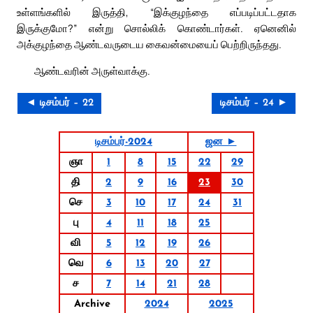
உள்ளங்களில் இருத்தி, “இக்குழந்தை எப்படிப்பட்டதாக
இருக்குமோ?” என்று சொல்லிக் கொண்டார்கள். ஏனெனில்
அக்குழந்தை ஆண்டவருடைய கைவன்மையைப் பெற்றிருந்தது.
ஆண்டவரின் அருள்வாக்கு.
◄ டிசம்பர் – 22
டிசம்பர் – 24 ►
டிசம்பர்-2024
ஜன ►
ஞா
1
8
15
22
29
தி
2
9
16
23
30
செ
3
10
17
24
31
பு
4
11
18
25
வி
5
12
19
26
வெ
6
13
20
27
ச
7
14
21
28
Archive
2024
2025