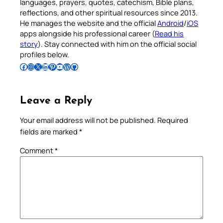
languages, prayers, quotes, catechism, Bible plans,
reflections, and other spiritual resources since 2013.
He manages the website and the official
Android
/
iOS
apps alongside his professional career (
Read his
story
). Stay connected with him on the official social
profiles below.
Follow Pradeep on Facebook
Follow Pradeep on Instagram
Follow Pradeep on X
Follow Pradeep on LinkedIn
Follow Pradeep on Pinterest
Subscribe to Pradeep’s Youtube Channel
Follow Pradeep on WordPress
Follow Pradeep on GitHub
Leave a Reply
Your email address will not be published.
Required
fields are marked
*
Comment
*