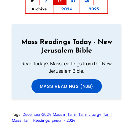
ச
7
14
21
28
Archive
2024
2025
Mass Readings Today - New
Jerusalem Bible
Read today's Mass readings from the New
Jerusalem Bible.
MASS READINGS (NJB)
Tags:
December-2024
Mass in Tamil
Tamil Liturgy
Tamil
Mass
Tamil Readings
டிசம்பர் – 2024