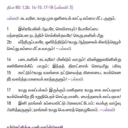
திபா 80: 1,2b. 14-15. 17-18 (பல்லவி: 3)
பல்லவி:
கடவுளே, உமது முக ஒளியைக் காட்டி எம்மை மீட்டருளும்.
1
இஸ்ரயேலின் ஆயரே, செவிசாயும்! யோசேப்பை
மந்தையென நடத்திச் செல்கின்றவரே! கெருபுகளின் மீது
2b
வீற்றிருப்பவரே, ஒளிர்ந்திடும்!
உமது ஆற்றலைக் கிளர்ந்தெழச்
செய்து எம்மை மீட்க வாரும்! –
பல்லவி
14
படைகளின் கடவுளே! மீண்டும் வாரும்! விண்ணுலகினின்று
கண்ணோக்கிப் பாரும்; இந்தத் திராட்சைக் கொடிமீது பரிவு
15
காட்டும்!
உமது வலக்கை நட்டுவைத்த கிளையை, உமக்கென
நீர் வளர்த்த மகவைக் காத்தருளும்! –
பல்லவி
17
உமது வலப்பக்கம் இருக்கும் மனிதரை உமது கை காப்பதாக!
உமக்கென்றே நீர் உறுதிபெறச் செய்த மானிட மைந்தரைக் காப்பதாக!
18
இனி நாங்கள் உம்மைவிட்டு அகலமாட்டோம்; எமக்கு வாழ்வு
அளித்தருளும்; நாங்கள் உமது பெயரைத் தொழுவோம். –
பல்லவி
நற்செய்திக்கு முன் வாழ்த்தொலி