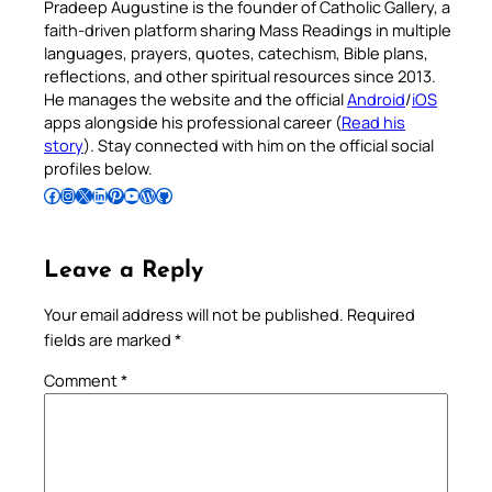
Pradeep Augustine is the founder of Catholic Gallery, a
faith-driven platform sharing Mass Readings in multiple
languages, prayers, quotes, catechism, Bible plans,
reflections, and other spiritual resources since 2013.
He manages the website and the official
Android
/
iOS
apps alongside his professional career (
Read his
story
). Stay connected with him on the official social
profiles below.
Follow Pradeep on Facebook
Follow Pradeep on Instagram
Follow Pradeep on X
Follow Pradeep on LinkedIn
Follow Pradeep on Pinterest
Subscribe to Pradeep’s Youtube Channel
Follow Pradeep on WordPress
Follow Pradeep on GitHub
Leave a Reply
Your email address will not be published.
Required
fields are marked
*
Comment
*