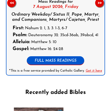
Mass Readings for
<<
>>
7 August 2026,
Friday
Ordinary Weekday/ Sixtus II, Pope, Martyr,
and Companions, Martyrs/ Cajetan, Priest
First:
Nahum 2: 1, 3; 3: 1-3, 6-7
Psalm:
Deuteronomy 32: 35cd-36ab, 39abcd, 41
Alleluia:
Matthew 5: 10
Gospel:
Matthew 16: 24-28
FULL MASS READINGS
*This is a free service provided by Catholic Gallery.
Get it here
Recently added Bibles