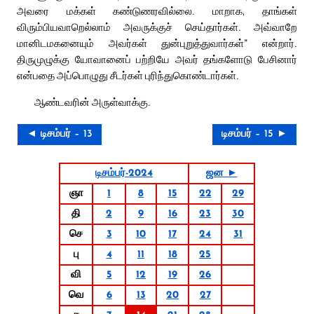
அவரை மக்கள் கண்டுணரவில்லை. மாறாக, தாங்கள்
விரும்பியவாறெல்லாம் அவருக்குச் செய்தார்கள். அவ்வாறே
மானிடமகனையும் அவர்கள் துன்புறுத்துவார்கள்” என்றார்.
திருமுழுக்கு யோவானைப் பற்றியே அவர் தங்களோடு பேசினார்
என்பதை அப்பொழுது சீடர்கள் புரிந்துகொண்டார்கள்.
ஆண்டவரின் அருள்வாக்கு.
◄ டிசம்பர் – 13
டிசம்பர் – 15 ►
டிசம்பர்-2024
ஜன ►
ஞா
1
8
15
22
29
தி
2
9
16
23
30
செ
3
10
17
24
31
பு
4
11
18
25
வி
5
12
19
26
வெ
6
13
20
27