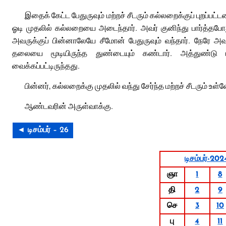
இதைக் கேட்ட பேதுருவும் மற்றச் சீடரும் கல்லறைக்குப் புறப்பட்
ஓடி முதலில் கல்லறையை அடைந்தார். அவர் குனிந்து பார்த்த
அவருக்குப் பின்னாலேயே சீமோன் பேதுருவும் வந்தார். நேரே அ
தலையை மூடியிருந்த துண்டையும் கண்டார். அத்துண்டு ம
வைக்கப்பட்டிருந்தது.
பின்னர், கல்லறைக்கு முதலில் வந்து சேர்ந்த மற்றச் சீடரும் உள்ள
ஆண்டவரின் அருள்வாக்கு.
◄ டிசம்பர் – 26
டிசம்பர்-202
ஞா
1
8
தி
2
9
செ
3
10
பு
4
11