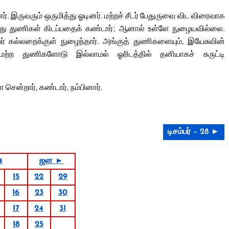
டனர். இருவரும் ஒருமித்து ஓடினர். மற்றச் சீடர் பேதுருவை விட விரைவாக
போது துணிகள் கிடப்பதைக் கண்டார்; ஆனால் உள்ளே நுழையவில்லை.
வர் கல்லறைக்குள் நுழைந்தார். அங்குத் துணிகளையும், இயேசுவின்
ற்ற துணிகளோடு இல்லாமல் ஓரிடத்தில் தனியாகச் சுருட்டி
ே சென்றார், கண்டார், நம்பினார்.
டிசம்பர் – 28 ►
4
ஜன ►
15
22
29
16
23
30
17
24
31
18
25