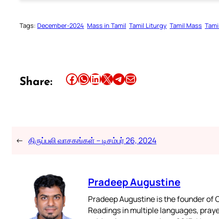
Tags:
December-2024
Mass in Tamil
Tamil Liturgy
Tamil Mass
Tami
Share this article on Facebook
Share this article on WhatsApp
Share this article on LinkedIn
Share this article on X
Share this article on Telegram
Email this Article
Share:
←
திருப்பலி வாசகங்கள் – டிசம்பர் 26, 2024
Pradeep Augustine
Pradeep Augustine is the founder of C
Readings in multiple languages, praye