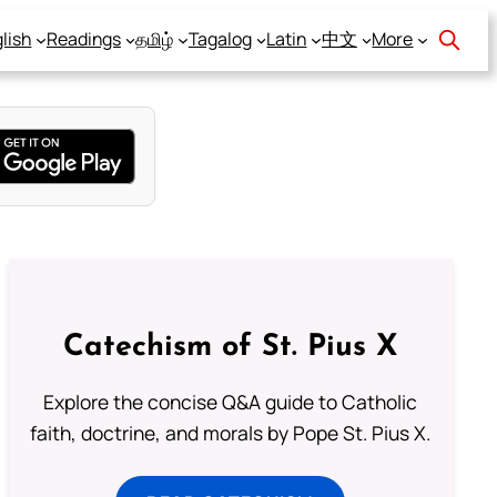
lish
Readings
தமிழ்
Tagalog
Latin
中文
More
Catechism of St. Pius X
Explore the concise Q&A guide to Catholic
faith, doctrine, and morals by Pope St. Pius X.