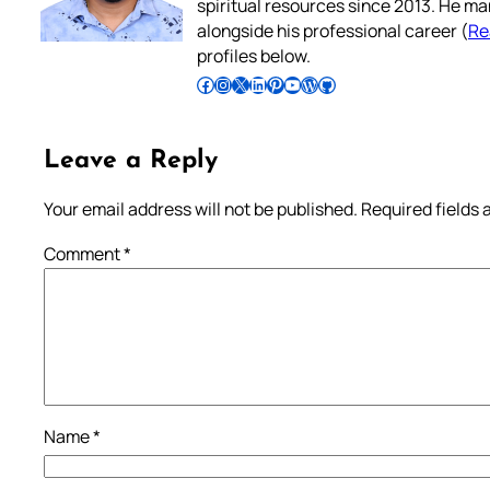
spiritual resources since 2013. He ma
alongside his professional career (
Re
profiles below.
Follow Pradeep on Facebook
Follow Pradeep on Instagram
Follow Pradeep on X
Follow Pradeep on LinkedIn
Follow Pradeep on Pinterest
Subscribe to Pradeep’s Youtube Channel
Follow Pradeep on WordPress
Follow Pradeep on GitHub
Leave a Reply
Your email address will not be published.
Required fields
Comment
*
Name
*