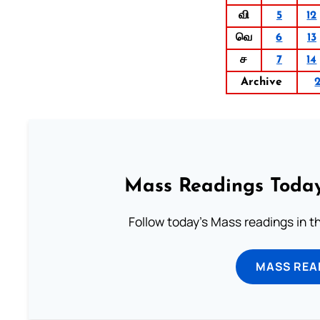
வி
5
12
வெ
6
13
ச
7
14
Archive
Mass Readings Today
Follow today's Mass readings in t
MASS REA