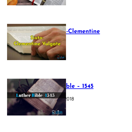
The Sixto-Clementine
Vulgate
July 12, 2025
Luther Bible – 1545
October 17, 2018