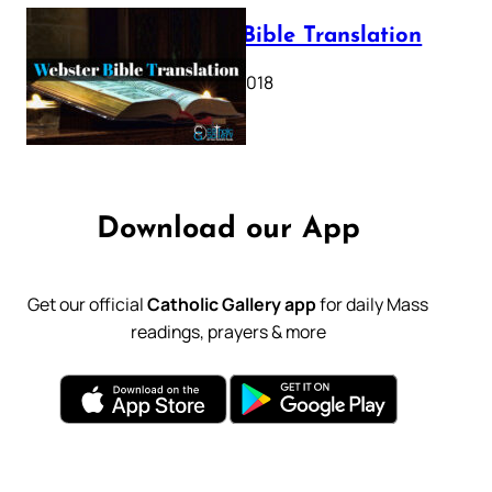
Webster Bible Translation
October 11, 2018
Download our App
Get our official
Catholic Gallery app
for daily Mass
readings, prayers & more