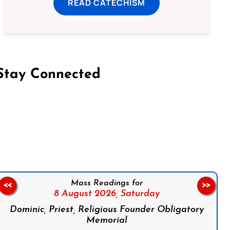
READ CATECHISM
Stay Connected
on Facebook
Follow us on Instagram
Follow us on X
Subscribe to our YouTube Channel
Follow us on WhatsApp
Mass Readings for
<<
>>
8 August 2026,
Saturday
Dominic, Priest, Religious Founder Obligatory
Memorial