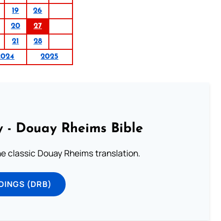
19
26
20
27
21
28
2024
2025
 - Douay Rheims Bible
he classic Douay Rheims translation.
DINGS (DRB)