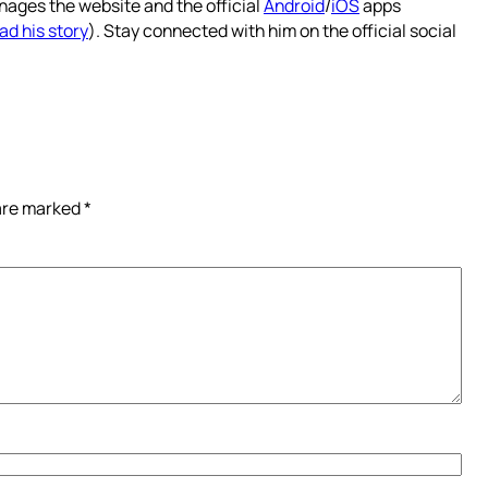
nages the website and the official
Android
/
iOS
apps
ad his story
). Stay connected with him on the official social
 are marked
*