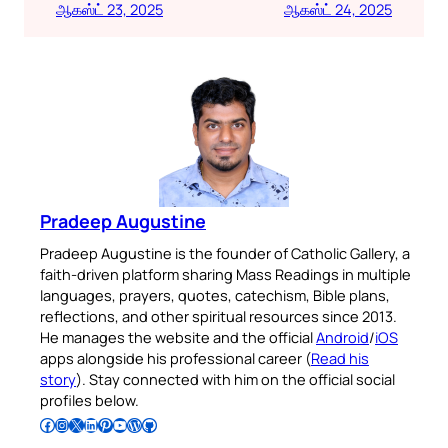
ஆகஸ்ட் 23, 2025
ஆகஸ்ட் 24, 2025
Pradeep Augustine
Pradeep Augustine is the founder of Catholic Gallery, a
faith-driven platform sharing Mass Readings in multiple
languages, prayers, quotes, catechism, Bible plans,
reflections, and other spiritual resources since 2013.
He manages the website and the official
Android
/
iOS
apps alongside his professional career (
Read his
story
). Stay connected with him on the official social
profiles below.
Follow Pradeep on Facebook
Follow Pradeep on Instagram
Follow Pradeep on X
Follow Pradeep on LinkedIn
Follow Pradeep on Pinterest
Subscribe to Pradeep’s Youtube Channel
Follow Pradeep on WordPress
Follow Pradeep on GitHub