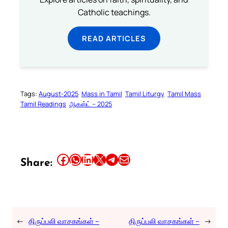
Catholic teachings.
READ ARTICLES
Tags:
August-2025
Mass in Tamil
Tamil Liturgy
Tamil Mass
Tamil Readings
ஆகஸ்ட் – 2025
Share this article on Facebook
Share this article on WhatsApp
Share this article on LinkedIn
Share this article on X
Share this article on Telegram
Email this Article
Share:
←
திருப்பலி வாசகங்கள் –
திருப்பலி வாசகங்கள் –
→