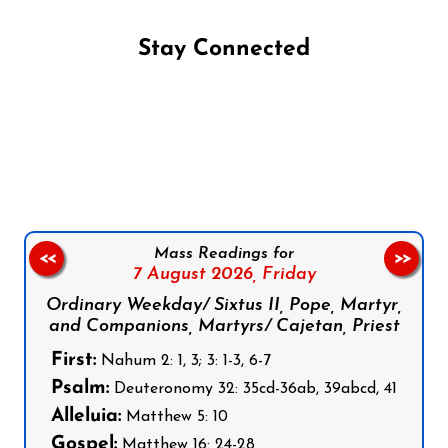
Stay Connected
Follow us on Facebook
Follow us on Instagram
Follow us on X
Subscribe to our YouTube Channel
Follow us on WhatsApp
Mass Readings for
<<
>>
7 August 2026,
Friday
Ordinary Weekday/ Sixtus II, Pope, Martyr,
and Companions, Martyrs/ Cajetan, Priest
First:
Nahum 2: 1, 3; 3: 1-3, 6-7
Psalm:
Deuteronomy 32: 35cd-36ab, 39abcd, 41
Alleluia:
Matthew 5: 10
Gospel:
Matthew 16: 24-28