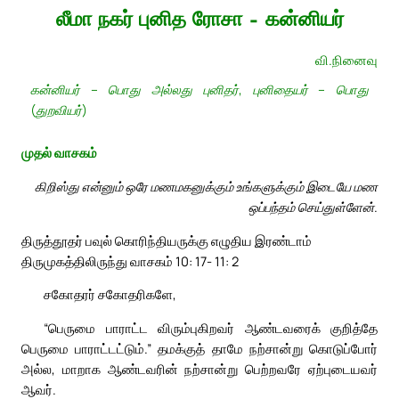
லீமா நகர் புனித ரோசா – கன்னியர்
வி.நினைவு
கன்னியர் – பொது அல்லது புனிதர், புனிதையர் – பொது
(துறவியர்)
முதல் வாசகம்
கிறிஸ்து என்னும் ஒரே மணமகனுக்கும் உங்களுக்கும் இடையே மண
ஒப்பந்தம் செய்துள்ளேன்.
திருத்தூதர் பவுல் கொரிந்தியருக்கு எழுதிய இரண்டாம்
திருமுகத்திலிருந்து வாசகம் 10: 17- 11: 2
சகோதரர் சகோதரிகளே,
“பெருமை பாராட்ட விரும்புகிறவர் ஆண்டவரைக் குறித்தே
பெருமை பாராட்டட்டும்.” தமக்குத் தாமே நற்சான்று கொடுப்போர்
அல்ல, மாறாக ஆண்டவரின் நற்சான்று பெற்றவரே ஏற்புடையவர்
ஆவர்.