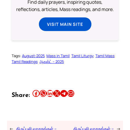
Find daily prayers, inspiring quotes,
reflections, articles, Mass readings, and more.
VISIT MAIN SITE
Tags:
August-2025
Mass in Tamil
Tamil Liturgy
Tamil Mass
Tamil Readings
ஆகஸ்ட் – 2025
Share this article on Facebook
Share this article on WhatsApp
Share this article on LinkedIn
Share this article on X
Share this article on Telegram
Email this Article
Share:
←
திருப்பலி வாசகங்கள் –
திருப்பலி வாசகங்கள் –
→