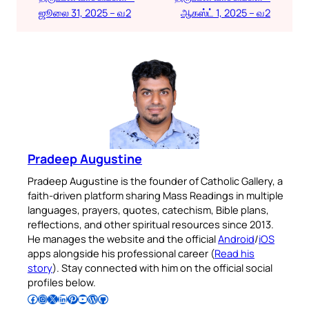
ஜூலை 31, 2025 – வ2
ஆகஸ்ட் 1, 2025 – வ2
Pradeep Augustine
Pradeep Augustine is the founder of Catholic Gallery, a
faith-driven platform sharing Mass Readings in multiple
languages, prayers, quotes, catechism, Bible plans,
reflections, and other spiritual resources since 2013.
He manages the website and the official
Android
/
iOS
apps alongside his professional career (
Read his
story
). Stay connected with him on the official social
profiles below.
Follow Pradeep on Facebook
Follow Pradeep on Instagram
Follow Pradeep on X
Follow Pradeep on LinkedIn
Follow Pradeep on Pinterest
Subscribe to Pradeep’s Youtube Channel
Follow Pradeep on WordPress
Follow Pradeep on GitHub