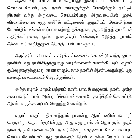
ஆண்டவர் மோசேயிடம் கூறியது: இஸ்ரயேல் மக்களிடம் நீ
சொல்ல வேண்டியது: நான் உங்களுக்குக் கொடுக்கும் நாட்டில்
நீங்கள் வந்து அறுவடை செய்யும்போது அறுவடையின் முதல்
விளைச்சலான ஒரு கதிர்க் கட்டினைக் குருவிடம் கொண்டுவர
வேண்டும். உங்கள் சார்பாக ஏற்கத் தக்கதாக, குரு அந்தத் தானியக்
கதிர்க்கட்டினை, ஓய்வு நாளுக்குப் பின்வரும் அடுத்த நாளில்
ஆண்டவரின் திருமுன் ஆரத்திப் பலியாக்குவார்.
ஆரத்திப் பலியாகக் கதிர்க் கட்டினைக் கொண்டு வந்த ஓய்வு
நாளின் மறு நாளிலிருந்து ஏழு வாரங்களைக் கணக்கிடவும். ஏழாம்
ஓய்வு நாளுக்கு மறு நாளான ஐம்பதாம் நாளில் ஆண்டவருக்குப் புது
உணவுப் படையலைச் செலுத்துங்கள்.
அந்த ஏழாம் மாதம் பத்தாம் நாள், பாவக் கழுவாய் நாள்; புனித
சபை கூடும் நாள். அன்று நீங்கள் உங்களையே தாழ்த்திக் கொண்டு,
ஆண்டவருக்கு எரிபலி செலுத்த வேண்டும்.
ஏழாம் மாதம் பதினைந்தாம் நாளன்று ஆண்டவரின் கூடாரப்
பெருவிழா தொடங்குகின்றது. அது ஏழு நாள்கள் தொடரும். முதல்
நாள் திருப்பேரவை கூடும் நாள்; அன்று எத்தகைய வேலையையும்
செய்ய வேண்டாம். ஏழு நாள்களும் ஆண்டவருக்கு நெருப்புப் பலி