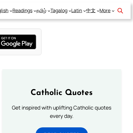
lish
Readings
தமிழ்
Tagalog
Latin
中文
More
Catholic Quotes
Get inspired with uplifting Catholic quotes
every day.