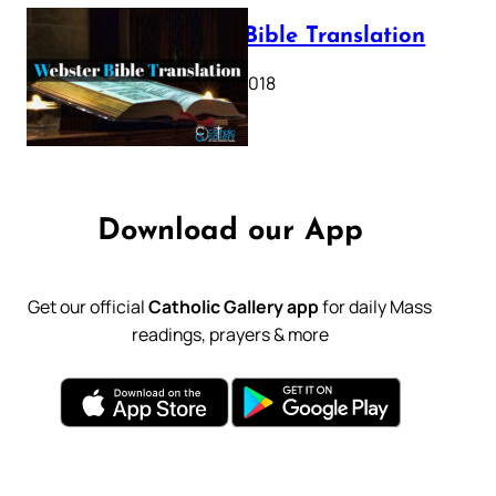
Webster Bible Translation
October 11, 2018
Download our App
Get our official
Catholic Gallery app
for daily Mass
readings, prayers & more