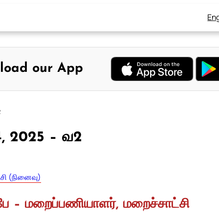
Eng
load our App
2
4, 2025 – வ2
்சி (நினைவு)
பே – மறைப்பணியாளர், மறைச்சாட்சி