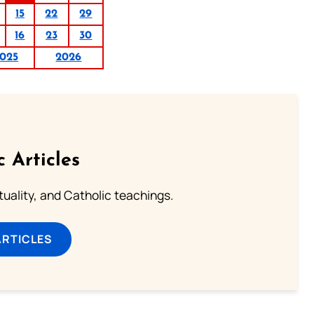
15
22
29
16
23
30
025
2026
c Articles
rituality, and Catholic teachings.
ARTICLES