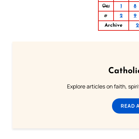
வெ
1
8
ச
2
9
Archive
2
Catholi
Explore articles on faith, spi
READ 