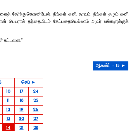
ைத் தேர்ந்துகொண்டேன். நீங்கள் கனி தரவும், நீங்கள் தரும் கனி
 என் பெயரால் தந்தையிடம் கேட்பதையெல்லாம் அவர் உங்களுக்குக்
ன் கட்டளை.”
ஆகஸ்ட் – 15 ►
5
செப் ►
10
17
24
11
18
25
12
19
26
13
20
27
14
21
28