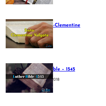
The Sixto-Clementine
Vulgate
July 12, 2025
Luther Bible – 1545
October 17, 2018