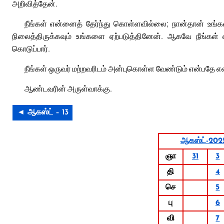
அறிவித்தேன்.
நீங்கள் என்னைத் தேர்ந்து கொள்ளவில்லை; நான்தான் உங்கள
நிலைத்திருக்கவும் உங்களை ஏற்படுத்தினேன். ஆகவே நீங்கள்
கொடுப்பார்.
நீங்கள் ஒருவர் மற்றவரிடம் அன்புகொள்ள வேண்டும் என்பதே எ
ஆண்டவரின் அருள்வாக்கு.
◄ ஆகஸ்ட் – 13
ஆகஸ்ட்-202
ஞா
31
3
தி
4
செ
5
பு
6
வி
7