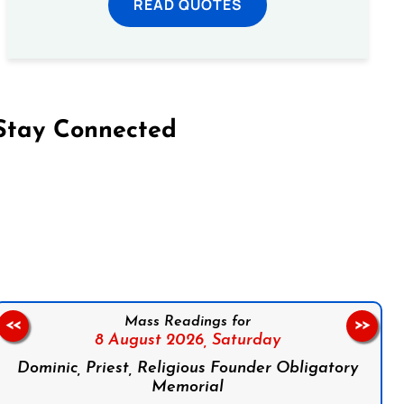
READ QUOTES
Stay Connected
on Facebook
Follow us on Instagram
Follow us on X
Subscribe to our YouTube Channel
Follow us on WhatsApp
Mass Readings for
<<
>>
8 August 2026,
Saturday
Dominic, Priest, Religious Founder Obligatory
Memorial