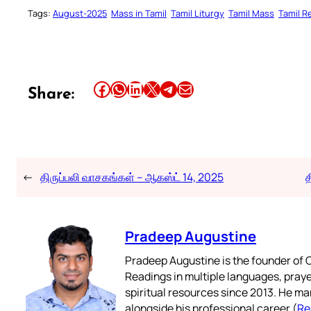
Tags:
August-2025
Mass in Tamil
Tamil Liturgy
Tamil Mass
Tamil R
Share this article on Facebook
Share this article on WhatsApp
Share this article on LinkedIn
Share this article on X
Share this article on Telegram
Email this Article
Share:
←
திருப்பலி வாசகங்கள் – ஆகஸ்ட் 14, 2025
த
Pradeep Augustine
Pradeep Augustine is the founder of C
Readings in multiple languages, praye
spiritual resources since 2013. He ma
alongside his professional career (
Re