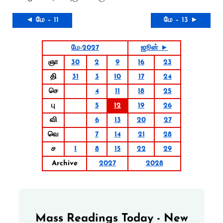
◄ மே – 11
மே – 13 ►
மே-2027
ஜூன் ►
ஞா
30
2
9
16
23
தி
31
3
10
17
24
செ
4
11
18
25
பு
5
12
19
26
வி
6
13
20
27
வெ
7
14
21
28
ச
1
8
15
22
29
Archive
2027
2028
Mass Readings Today - New