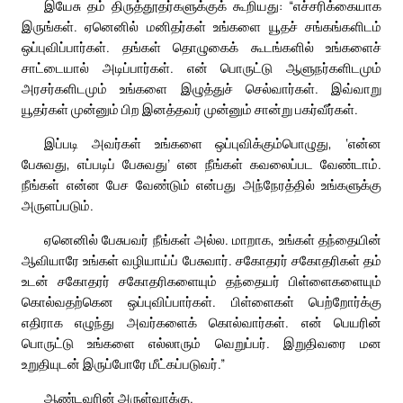
இயேசு தம் திருத்தூதர்களுக்குக் கூறியது: “எச்சரிக்கையாக
இருங்கள். ஏனெனில் மனிதர்கள் உங்களை யூதச் சங்கங்களிடம்
ஒப்புவிப்பார்கள். தங்கள் தொழுகைக் கூடங்களில் உங்களைச்
சாட்டையால் அடிப்பார்கள். என் பொருட்டு ஆளுநர்களிடமும்
அரசர்களிடமும் உங்களை இழுத்துச் செல்வார்கள். இவ்வாறு
யூதர்கள் முன்னும் பிற இனத்தவர் முன்னும் சான்று பகர்வீர்கள்.
இப்படி அவர்கள் உங்களை ஒப்புவிக்கும்பொழுது, ‘என்ன
பேசுவது, எப்படிப் பேசுவது’ என நீங்கள் கவலைப்பட வேண்டாம்.
நீங்கள் என்ன பேச வேண்டும் என்பது அந்நேரத்தில் உங்களுக்கு
அருளப்படும்.
ஏனெனில் பேசுபவர் நீங்கள் அல்ல. மாறாக, உங்கள் தந்தையின்
ஆவியாரே உங்கள் வழியாய்ப் பேசுவார். சகோதரர் சகோதரிகள் தம்
உடன் சகோதரர் சகோதரிகளையும் தந்தையர் பிள்ளைகளையும்
கொல்வதற்கென ஒப்புவிப்பார்கள். பிள்ளைகள் பெற்றோர்க்கு
எதிராக எழுந்து அவர்களைக் கொல்வார்கள். என் பெயரின்
பொருட்டு உங்களை எல்லாரும் வெறுப்பர். இறுதிவரை மன
உறுதியுடன் இருப்போரே மீட்கப்படுவர்.”
ஆண்டவரின் அருள்வாக்கு.