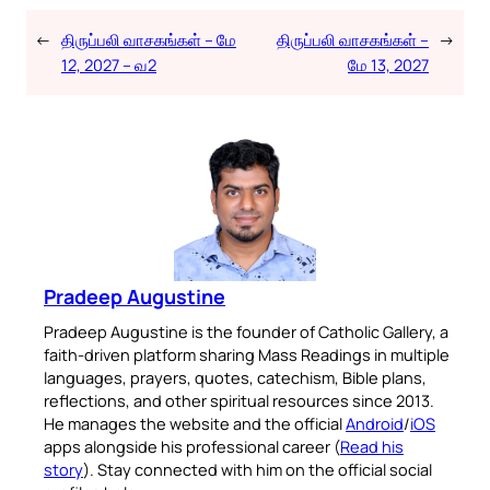
←
திருப்பலி வாசகங்கள் – மே
திருப்பலி வாசகங்கள் –
→
12, 2027 – வ2
மே 13, 2027
Pradeep Augustine
Pradeep Augustine is the founder of Catholic Gallery, a
faith-driven platform sharing Mass Readings in multiple
languages, prayers, quotes, catechism, Bible plans,
reflections, and other spiritual resources since 2013.
He manages the website and the official
Android
/
iOS
apps alongside his professional career (
Read his
story
). Stay connected with him on the official social