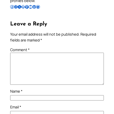
profiles below.
Follow Pradeep on Facebook
Follow Pradeep on Instagram
Follow Pradeep on X
Follow Pradeep on LinkedIn
Follow Pradeep on Pinterest
Subscribe to Pradeep’s Youtube Channel
Follow Pradeep on WordPress
Follow Pradeep on GitHub
Leave a Reply
Your email address will not be published.
Required
fields are marked
*
Comment
*
Name
*
Email
*