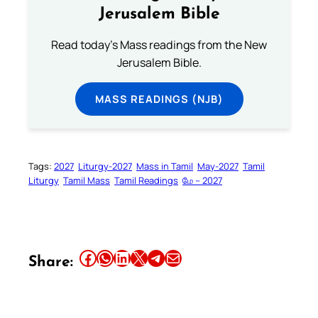
Jerusalem Bible
Read today's Mass readings from the New
Jerusalem Bible.
MASS READINGS (NJB)
Tags:
2027
Liturgy-2027
Mass in Tamil
May-2027
Tamil
Liturgy
Tamil Mass
Tamil Readings
மே – 2027
Share this article on Facebook
Share this article on WhatsApp
Share this article on LinkedIn
Share this article on X
Share this article on Telegram
Email this Article
Share: