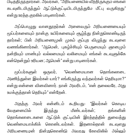
பிடித்திருந்தார்கள். அவர்கள், “அரியணையில் வீற்றிருக்கும் எங்கள்
கடவுளிடமிருந்தும் ஆட்டுக்குட்டியிடமிருந்துமே மீட்பு வருகிறது”
என்று உரத்த குரலில் பாடினார்கள்.
அப்பொழுது வானதூதர்கள் அனைவரும் அரியணையையும்
மூப்பர்களையும் நான்கு உயிர்களையும் சூழ்ந்து நின்றுகொண்டிருந்
தார்கள்; பின் அரியணைமுன் முகம் குப்புற விழுந்து கடவுளை
வணங்கினார்கள். “ஆமென், புகழ்ச்சியும் பெருமையும் ஞானமும்
நன்றியும் மாண்பும் வல்லமையும் வலிமையும் எங்கள் கடவுளுக்கே
என்றென்றும் உரியன; ஆமென்” என்று பாடினார்கள்.
மூப்பர்களுள் ஒருவர், “வெண்மையான தொங்கலாடை
அணிந்துள்ள இவர்கள் யார்? எங்கிருந்து வந்தவர்கள் தெரியுமா?”
என்று என்னை வினவினார். நான் அவரிடம், “என் தலைவரே, அது
உமக்குத்தான் தெரியும்” என்றேன்.
அதற்கு அவர் என்னிடம் கூறியது: “இவர்கள் கொடிய
வேதனையில் இருந்து மீண்டவர்கள்; தங்களின்
தொங்கலாடைகளை ஆட்டுக் குட்டியின் இரத்தத்தில் துவைத்து
வெண்மையாக்கிக் கொண்டவர்கள். இதனால்தான் கடவுளது
அரியணைமுன் நின்றுகொண்டு அவரது கோவிலில் அல்லும்