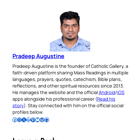
Pradeep Augustine
Pradeep Augustine is the founder of Catholic Gallery, a
faith-driven platform sharing Mass Readings in multiple
languages, prayers, quotes, catechism, Bible plans,
reflections, and other spiritual resources since 2013.
He manages the website and the official
Android
/
iOS
apps alongside his professional career (
Read his
story
). Stay connected with him on the official social
profiles below.
Follow Pradeep on Facebook
Follow Pradeep on Instagram
Follow Pradeep on X
Follow Pradeep on LinkedIn
Follow Pradeep on Pinterest
Subscribe to Pradeep’s Youtube Channel
Follow Pradeep on WordPress
Follow Pradeep on GitHub