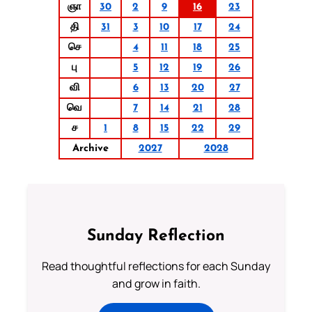
ஞா
30
2
9
16
23
தி
31
3
10
17
24
செ
4
11
18
25
பு
5
12
19
26
வி
6
13
20
27
வெ
7
14
21
28
ச
1
8
15
22
29
Archive
2027
2028
Sunday Reflection
Read thoughtful reflections for each Sunday
and grow in faith.