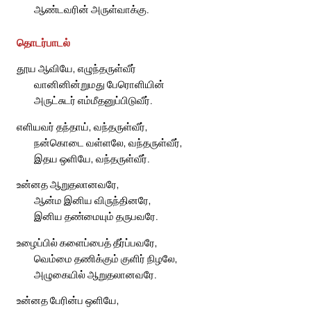
ஆண்டவரின் அருள்வாக்கு.
தொடர்பாடல்
தூய ஆவியே, எழுந்தருள்வீர்
வானினின்றுமது பேரொளியின்
அருட்சுடர் எம்மீதனுப்பிடுவீர்.
எளியவர் தந்தாய், வந்தருள்வீர்,
நன்கொடை வள்ளலே, வந்தருள்வீர்,
இதய ஒளியே, வந்தருள்வீர்.
உன்னத ஆறுதலானவரே,
ஆன்ம இனிய விருந்தினரே,
இனிய தண்மையும் தருபவரே.
உழைப்பில் களைப்பைத் தீர்ப்பவரே,
வெம்மை தணிக்கும் குளிர் நிழலே,
அழுகையில் ஆறுதலானவரே.
உன்னத பேரின்ப ஒளியே,