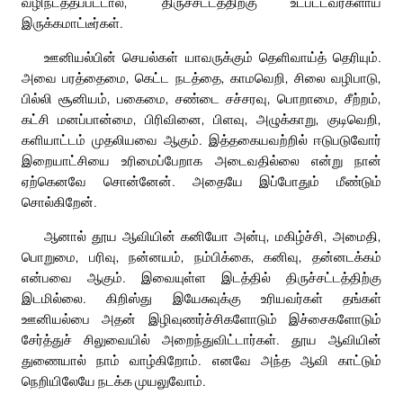
வழிநடத்தப்பட்டால், திருச்சட்டத்திற்கு உட்பட்டவர்களாய்
இருக்கமாட்டீர்கள்.
ஊனியல்பின் செயல்கள் யாவருக்கும் தெளிவாய்த் தெரியும்.
அவை பரத்தைமை, கெட்ட நடத்தை, காமவெறி, சிலை வழிபாடு,
பில்லி சூனியம், பகைமை, சண்டை சச்சரவு, பொறாமை, சீற்றம்,
கட்சி மனப்பான்மை, பிரிவினை, பிளவு, அழுக்காறு, குடிவெறி,
களியாட்டம் முதலியவை ஆகும். இத்தகையவற்றில் ஈடுபடுவோர்
இறையாட்சியை உரிமைப்பேறாக அடைவதில்லை என்று நான்
ஏற்கெனவே சொன்னேன். அதையே இப்போதும் மீண்டும்
சொல்கிறேன்.
ஆனால் தூய ஆவியின் கனியோ அன்பு, மகிழ்ச்சி, அமைதி,
பொறுமை, பரிவு, நன்னயம், நம்பிக்கை, கனிவு, தன்னடக்கம்
என்பவை ஆகும். இவையுள்ள இடத்தில் திருச்சட்டத்திற்கு
இடமில்லை. கிறிஸ்து இயேசுவுக்கு உரியவர்கள் தங்கள்
ஊனியல்பை அதன் இழிவுணர்ச்சிகளோடும் இச்சைகளோடும்
சேர்த்துச் சிலுவையில் அறைந்துவிட்டார்கள். தூய ஆவியின்
துணையால் நாம் வாழ்கிறோம். எனவே அந்த ஆவி காட்டும்
நெறியிலேயே நடக்க முயலுவோம்.