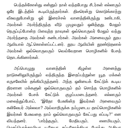
பெந்தக்கோஸ்து என்னும் நாள் வந்தபோது சீடர்கள் எல்லாரும்
ஒரே இடத்தில் கூடியிருந்தார்கள். திடீரென்று கொடுங்காற்று
வீசுவதுபோன்று ஓர் இரைச்சல் வானத்திலிருந்து உண்டாகி,
அவர்கள் அமர்ந்திருந்த வீடு முழுவதும் ஒலித்தது. மேலும்
நெருப்புப்போன்ற பிளவுற்ற நாவுகள் ஒவ்வொருவர் மேலும் வந்து
அமர்ந்ததை அவர்கள் கண்டார்கள். அவர்கள் அனைவரும் தூய
ஆவியால் ஆட்கொள்ளப்பட்டனர். தூய ஆவியின் தூண்டுதலால்
அவர்கள் ஒவ்வொருவரும் வெவ்வேறான மொழிகளில் பேசத்
தொடங்கினார்கள்.
அப்பொழுது வானத்தின் கீழுள்ள அனைத்து
நாடுகளிலுமிருந்தும் வந்திருந்த இறைப்பற்றுள்ள யூத மக்கள்
எருசலேமில் தங்கியிருந்தனர். அந்த ஒலியைக் கேட்டுக் கூடிய
திரளான மக்களுள் ஒவ்வொருவரும் தம் சொந்த மொழிகளில்
அவர்கள் பேசக் கேட்டுக் குழப்பமடைந்தனர். எல்லாரும்
மலைத்துப்போய், “இதோ பேசுகின்ற இவர்கள் அனைவரும்
கலிலேயர் அல்லவா? அவ்வாறிருக்க நம்முடைய தாய்மொழிகளில்
இவர்கள் பேசுவதை நாம் ஒவ்வொருவரும் கேட்பது எப்படி?” என
வியந்தனர். “பார்த்தரும், மேதியரும், எலாமியரும்,
மெசப்பொத்தாமியா, யூதேயா, கப்பதோக்கியா, போந்து, ஆசியா