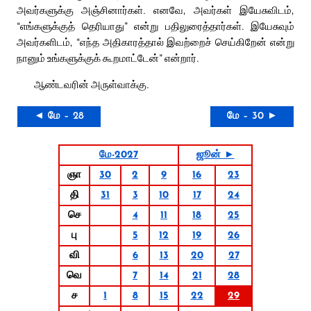
அவர்களுக்கு அஞ்சினார்கள். எனவே, அவர்கள் இயேசுவிடம்,
“எங்களுக்குத் தெரியாது” என்று பதிலுரைத்தார்கள். இயேசுவும்
அவர்களிடம், “எந்த அதிகாரத்தால் இவற்றைச் செய்கிறேன் என்று
நானும் உங்களுக்குக் கூறமாட்டேன்” என்றார்.
ஆண்டவரின் அருள்வாக்கு.
◄ மே – 28
மே – 30 ►
மே-2027
ஜூன் ►
ஞா
30
2
9
16
23
தி
31
3
10
17
24
செ
4
11
18
25
பு
5
12
19
26
வி
6
13
20
27
வெ
7
14
21
28
ச
1
8
15
22
29