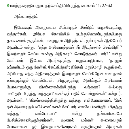
✠
மாற்கு எழுதிய தூய நற்செய்தியிலிருந்து வாசகம் 11: 27-33
அக்காலத்தில்
இயேசுவும் அவருடைய சீடர்களும் மீண்டும் எருசலேமுக்கு
வந்தார்கள். இயேசு கோவிலில் நடந்துகொண்டிருந்தபோது
தலைமைக் குருக்கள், மறைநூல் அறிஞர்கள், மூப்பர்கள் ஆகியோர்
அவரிடம் வந்து, “எந்த அதிகாரத்தால் நீர் இவற்றைச் செய்கிறீர்?
இவற்றைச் செய்ய உமக்கு அதிகாரம் கொடுத்தவர் யார்?” என்று
கேட்டனர். இயேசு அவர்களுக்கு மறுமொழியாக, “நானும்
உங்களிடம் ஒரு கேள்வி கேட்கிறேன்; நீங்கள் மறுமொழி கூறுங்கள்.
அப்போது எந்த அதிகாரத்தால் இவற்றைச் செய்கிறேன் என நான்
உங்களுக்குச் சொல்வேன். திருமுழுக்கு அளிக்கும் அதிகாரம்
யோவானுக்கு விண்ணகத்திலிருந்து வந்ததா? அல்லது
மனிதரிடமிருந்து வந்ததா? எனக்குப் பதில் சொல்லுங்கள்” என்றார்.
அவர்கள், “ ‘விண்ணகத்திலிருந்து வந்தது’ என்போமானால், ‘பின்
ஏன் அவரை நம்பவில்லை’ எனக் கேட்பார். எனவே ‘மனிதரிடமிருந்து
வந்தது’ என்போமா?” என்று தங்களிடையே
பேசிக்கொண்டிருந்தார்கள். ஆனால் மக்கள் அனைவரும்
யோவானை ஓர் இறைவாக்கினராகக் கருதியதால் அவர்கள்