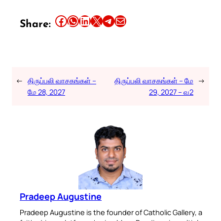
Share this article on Facebook
Share this article on WhatsApp
Share this article on LinkedIn
Share this article on X
Share this article on Telegram
Email this Article
Share:
←
திருப்பலி வாசகங்கள் –
திருப்பலி வாசகங்கள் – மே
→
மே 28, 2027
29, 2027 – வ2
Pradeep Augustine
Pradeep Augustine is the founder of Catholic Gallery, a