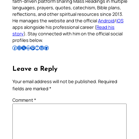
faith-driven platform sharing Mass Readings in multiple
languages, prayers, quotes, catechism, Bible plans,
reflections, and other spiritual resources since 2013.
He manages the website and the official
Android
/
iOS
apps alongside his professional career (
Read his
story
). Stay connected with him on the official social
profiles below.
Follow Pradeep on Facebook
Follow Pradeep on Instagram
Follow Pradeep on X
Follow Pradeep on LinkedIn
Follow Pradeep on Pinterest
Subscribe to Pradeep’s Youtube Channel
Follow Pradeep on WordPress
Follow Pradeep on GitHub
Leave a Reply
Your email address will not be published.
Required
fields are marked
*
Comment
*