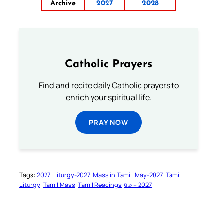
Archive
2027
2028
Catholic Prayers
Find and recite daily Catholic prayers to
enrich your spiritual life.
PRAY NOW
Tags:
2027
Liturgy-2027
Mass in Tamil
May-2027
Tamil
Liturgy
Tamil Mass
Tamil Readings
மே – 2027