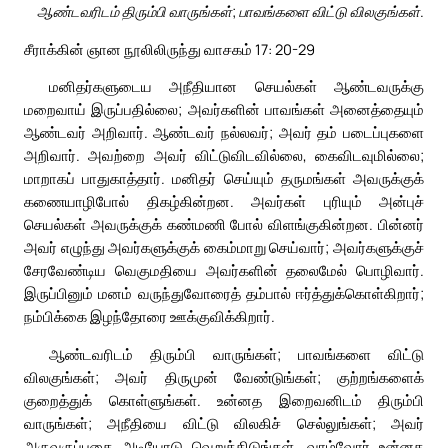
ஆண்டவரிடம் திரும்பி வாருங்கள்; பாவங்களை விட்டு விலகுங்கள்.
சீராக்கின் ஞான நூலிலிருந்து வாசகம் 17: 20-29
மனிதர்களுடைய அநீதியான செயல்கள் ஆண்டவருக்கு
மறைவாய் இருப்பதில்லை; அவர்களின் பாவங்கள் அனைத்தையும்
ஆண்டவர் அறிவார். ஆண்டவர் நல்லவர்; அவர் தம் படைப்புகளை
அறிவார். அவற்றை அவர் விட்டுவிடவில்லை, கைவிடவுமில்லை;
மாறாகப் பாதுகாத்தார். மனிதர் செய்யும் தருமங்கள் அவருக்குக்
கணையாழிபோல் திகழ்கின்றன. அவர்கள் புரியும் அன்புச்
செயல்கள் அவருக்குக் கண்மணி போல் விளங்குகின்றன. பின்னர்
அவர் எழுந்து அவர்களுக்குக் கைம்மாறு செய்வார்; அவர்களுக்குச்
சேரவேண்டிய வெகுமதியை அவர்களின் தலைமேல் பொழிவார்.
இருப்பினும் மனம் வருந்துவோரைத் தம்பால் ஈர்த்துக்கொள்கிறார்;
நம்பிக்கை இழந்தோரை ஊக்குவிக்கிறார்.
ஆண்டவரிடம் திரும்பி வாருங்கள்; பாவங்களை விட்டு
விலகுங்கள்; அவர் திருமுன் வேண்டுங்கள்; குற்றங்களைக்
குறைத்துக் கொள்ளுங்கள். உன்னத இறைவனிடம் திரும்பி
வாருங்கள்; அநீதியை விட்டு விலகிச் செல்லுங்கள்; அவர்
அருவருப்பதை அடியோடு வெறுத்திடுங்கள். வாழ்வோர் உன்னத