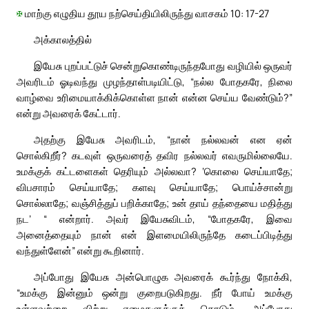
✠
மாற்கு எழுதிய தூய நற்செய்தியிலிருந்து வாசகம் 10: 17-27
அக்காலத்தில்
இயேசு புறப்பட்டுச் சென்றுகொண்டிருந்தபோது வழியில் ஒருவர்
அவரிடம் ஓடிவந்து முழந்தாள்படியிட்டு, “நல்ல போதகரே, நிலை
வாழ்வை உரிமையாக்கிக்கொள்ள நான் என்ன செய்ய வேண்டும்?”
என்று அவரைக் கேட்டார்.
அதற்கு இயேசு அவரிடம், “நான் நல்லவன் என ஏன்
சொல்கிறீர்? கடவுள் ஒருவரைத் தவிர நல்லவர் எவருமில்லையே.
உமக்குக் கட்டளைகள் தெரியும் அல்லவா? ‘கொலை செய்யாதே;
விபசாரம் செய்யாதே; களவு செய்யாதே; பொய்ச்சான்று
சொல்லாதே; வஞ்சித்துப் பறிக்காதே; உன் தாய் தந்தையை மதித்து
நட’ “ என்றார். அவர் இயேசுவிடம், “போதகரே, இவை
அனைத்தையும் நான் என் இளமையிலிருந்தே கடைப்பிடித்து
வந்துள்ளேன்” என்று கூறினார்.
அப்போது இயேசு அன்பொழுக அவரைக் கூர்ந்து நோக்கி,
“உமக்கு இன்னும் ஒன்று குறைபடுகிறது. நீர் போய் உமக்கு
உள்ளவற்றை விற்று ஏழைகளுக்குக் கொடும். அப்போது