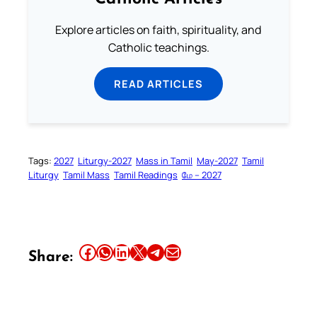
Explore articles on faith, spirituality, and
Catholic teachings.
READ ARTICLES
Tags:
2027
Liturgy-2027
Mass in Tamil
May-2027
Tamil
Liturgy
Tamil Mass
Tamil Readings
மே – 2027
Share this article on Facebook
Share this article on WhatsApp
Share this article on LinkedIn
Share this article on X
Share this article on Telegram
Email this Article
Share: