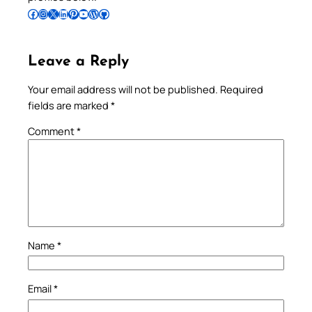
Follow Pradeep on Facebook
Follow Pradeep on Instagram
Follow Pradeep on X
Follow Pradeep on LinkedIn
Follow Pradeep on Pinterest
Subscribe to Pradeep’s Youtube Channel
Follow Pradeep on WordPress
Follow Pradeep on GitHub
Leave a Reply
Your email address will not be published.
Required
fields are marked
*
Comment
*
Name
*
Email
*