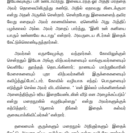
இயேசுவுக்குப் பசி உண்டாயிற்று. இலையடர்ந்த ஓர் அத்தி மரத்தை
அவர் தொலையிலிருந்து கண்டு, அதில் ஏதாவது கிடைக்குமா
என்று அதன் அருகில் சென்றார். சென்றபோது இலைகளைத் தவிர
வேறு எதையும் அவர் காணவில்லை. ஏனெனில் அது அத்திப்
பழக்காலம் அல்ல. அவர் அதைப் பார்த்து, “இனி உன் கனியை
யாரும் உண்ணவே கூடாது” என்றார். அவருடைய சீடர்கள் இதைக்
கேட்டுக்கொண்டிருந்தார்கள்.
அவர்கள் எருசலேமுக்கு வந்தார்கள். கோவிலுக்குள்
சென்றதும் இயேசு அங்கு விற்பவர்களையும் வாங்குபவர்களையும்
வெளியே துரத்தத் தொடங்கினார்; நாணயம் மாற்றுவோரின்
மேசைகளையும் புறா விற்பவர்களின் இருக்கைகளையும்
கவிழ்த்துப்போட்டார். கோவில் வழியாக எந்தப் பொருளையும்
எடுத்துச் செல்ல அவர் விடவில்லை. “ ‘என் இல்லம் மக்களினங்கள்
அனைத்திற்கும் உரிய இறைவேண்டலின் வீடு என அழைக்கப்படும்’
என்று மறைநூலில் எழுதியுள்ளது” என்று அவர்களுக்குக்
கற்பித்தார்; “ஆனால் நீங்கள் இதைக் கள்வர்
குகையாக்கிவிட்டீர்கள்” என்றார்.
தலைமைக் குருக்களும் மறைநூல் அறிஞர்களும் இதைக்
கேட்டு, அவரை எப்படி ஒழித்து விடலாம் என்று வழி தேடினார்கள்.