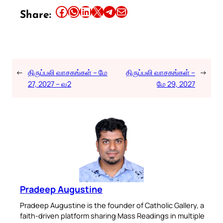
Share this article on Facebook
Share this article on WhatsApp
Share this article on LinkedIn
Share this article on X
Share this article on Telegram
Email this Article
Share:
←
திருப்பலி வாசகங்கள் – மே
திருப்பலி வாசகங்கள் –
→
27, 2027 – வ2
மே 29, 2027
Pradeep Augustine
Pradeep Augustine is the founder of Catholic Gallery, a
faith-driven platform sharing Mass Readings in multiple