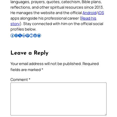
languages, prayers, quotes, catechism, Bible plans,
reflections, and other spiritual resources since 2013.
He manages the website and the official
Android
/
iOS
apps alongside his professional career (
Read his
story
). Stay connected with him on the official social
profiles below.
Follow Pradeep on Facebook
Follow Pradeep on Instagram
Follow Pradeep on X
Follow Pradeep on LinkedIn
Follow Pradeep on Pinterest
Subscribe to Pradeep’s Youtube Channel
Follow Pradeep on WordPress
Follow Pradeep on GitHub
Leave a Reply
Your email address will not be published.
Required
fields are marked
*
Comment
*