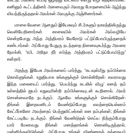
எனினும் கூட்டத்தினர் அனைவரும் அவரது போதனையில் ஆழ்ந்து
வியந்திருந்ததால் அவர்கள் அவருக்கு அஞ்சினார்கள்.
மாலை வேளை ஆனதும் இயேசுவும் சீடர்களும் நகரத்திலிருந்து
வெளியேறினார்கள். காலையில் அவர்கள் அவ்வழியே
சென்றபோது அந்த அத்திமரம் வேரோடு பட்டுப்போயிருந்ததைக்
கண்டார்கள். அப்போது பேதுரு நடந்ததை நினைவுகூர்ந்து அவரை
நோக்கி, “ரபி, அதோ நீர் சபித்த அத்திமரம் பட்டுப்போயிற்று”
என்றார்.
அதற்கு இயேசு அவர்களைப் பார்த்து, “கடவுள்மீது நம்பிக்கை
கொள்ளுங்கள். உறுதியாக உங்களுக்குச் சொல்கிறேன்: எவராவது
இந்த மலையைப் பார்த்து, ‘பெயர்ந்து கடலில் விழு’ எனத் தம்
உள்ளத்தில் ஐயம் எதுவுமின்றி நம்பிக்கையுடன் கூறினால், அவர்
சொன்னவாறே நடக்கும். ஆகவே உங்களுக்குச் சொல்கிறேன்:
நீங்கள் இறைவனிடம் வேண்டும்போது எவற்றையெல்லாம்
கேட்பீர்களோ அவற்றைப் பெற்றுவிட்டீர்கள் என நம்புங்கள்; நீங்கள்
கேட்டபடியே நடக்கும். நீங்கள் வேண்டுதல் செய்ய நிற்கும்போது
யார் மேலாவது நீங்கள் மனத்தாங்கல் கொண்டிருந்தால்,
மன்னித்துவிடுங்கள். அப்போது உங்கள் விண்ணகத் தந்தையும்