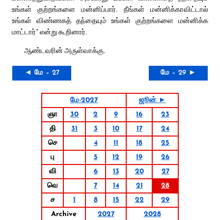
உங்கள் குற்றங்களை மன்னிப்பார். நீங்கள் மன்னிக்காவிட்டால்
உங்கள் விண்ணகத் தந்தையும் உங்கள் குற்றங்களை மன்னிக்க
மாட்டார்” என்று கூறினார்.
ஆண்டவரின் அருள்வாக்கு.
◄ மே – 27
மே – 29 ►
மே-2027
ஜூன் ►
ஞா
30
2
9
16
23
தி
31
3
10
17
24
செ
4
11
18
25
பு
5
12
19
26
வி
6
13
20
27
வெ
7
14
21
28
ச
1
8
15
22
29
Archive
2027
2028