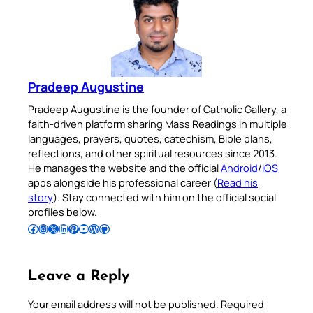
Pradeep Augustine
Pradeep Augustine is the founder of Catholic Gallery, a
faith-driven platform sharing Mass Readings in multiple
languages, prayers, quotes, catechism, Bible plans,
reflections, and other spiritual resources since 2013.
He manages the website and the official
Android
/
iOS
apps alongside his professional career (
Read his
story
). Stay connected with him on the official social
profiles below.
Follow Pradeep on Facebook
Follow Pradeep on Instagram
Follow Pradeep on X
Follow Pradeep on LinkedIn
Follow Pradeep on Pinterest
Subscribe to Pradeep’s Youtube Channel
Follow Pradeep on WordPress
Follow Pradeep on GitHub
Leave a Reply
Your email address will not be published.
Required