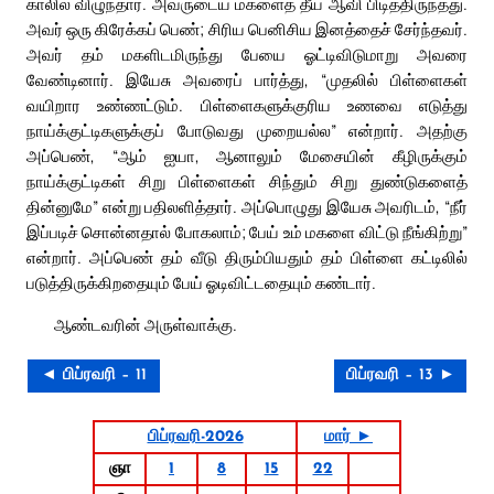
காலில் விழுந்தார். அவருடைய மகளைத் தீய ஆவி பிடித்திருந்தது.
அவர் ஒரு கிரேக்கப் பெண்; சிரிய பெனிசிய இனத்தைச் சேர்ந்தவர்.
அவர் தம் மகளிடமிருந்து பேயை ஓட்டிவிடுமாறு அவரை
வேண்டினார். இயேசு அவரைப் பார்த்து, “முதலில் பிள்ளைகள்
வயிறார உண்ணட்டும். பிள்ளைகளுக்குரிய உணவை எடுத்து
நாய்க்குட்டிகளுக்குப் போடுவது முறையல்ல” என்றார். அதற்கு
அப்பெண், “ஆம் ஐயா, ஆனாலும் மேசையின் கீழிருக்கும்
நாய்க்குட்டிகள் சிறு பிள்ளைகள் சிந்தும் சிறு துண்டுகளைத்
தின்னுமே” என்று பதிலளித்தார். அப்பொழுது இயேசு அவரிடம், “நீர்
இப்படிச் சொன்னதால் போகலாம்; பேய் உம் மகளை விட்டு நீங்கிற்று”
என்றார். அப்பெண் தம் வீடு திரும்பியதும் தம் பிள்ளை கட்டிலில்
படுத்திருக்கிறதையும் பேய் ஓடிவிட்டதையும் கண்டார்.
ஆண்டவரின் அருள்வாக்கு.
◄ பிப்ரவரி – 11
பிப்ரவரி – 13 ►
பிப்ரவரி-2026
மார் ►
ஞா
1
8
15
22