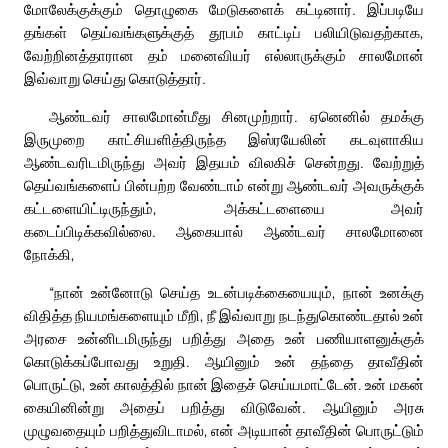
மோலேக்குக்கும் தொழுகை மேடுகளைக் கட்டினார். இப்படியே
தங்கள் தெய்வங்களுக்குத் தூபம் காட்டிப் பலியிடுவதற்காக,
வேற்றினத்தாரான தம் மனைவியர் எல்லாருக்கும் சாலமோன்
இவ்வாறு செய்து கொடுத்தார்.
ஆண்டவர் சாலமோன்மீது சினமுற்றார். ஏனெனில் தமக்கு
இருமுறை காட்சியளித்திருந்த இஸ்ரயேலின் கடவுளாகிய
ஆண்டவரிடமிருந்து அவர் இதயம் விலகிச் சென்றது. வேற்றுத்
தெய்வங்களைப் பின்பற்ற வேண்டாம் என்று ஆண்டவர் அவருக்குக்
கட்டளையிட்டிருந்தும், அக்கட்டளையை அவர்
கடைப்பிடிக்கவில்லை. ஆகையால் ஆண்டவர் சாலமோனை
நோக்கி,
“நான் உன்னோடு செய்த உடன்படிக்கையையும், நான் உனக்கு
விதித்த நியமங்களையும் மீறி, நீ இவ்வாறு நடந்துகொண்டதால் உன்
அரசை உன்னிடமிருந்து பறித்து அதை உன் பணியாளனுக்குக்
கொடுக்கப்போவது உறுதி. ஆயினும் உன் தந்தை தாவீதின்
பொருட்டு, உன் காலத்தில் நான் இதைச் செய்யமாட்டேன். உன் மகன்
கையினின்று அதைப் பறித்து விடுவேன். ஆயினும் அரசு
முழுவதையும் பறித்துவிடாமல், என் அடியான் தாவீதின் பொருட்டும்