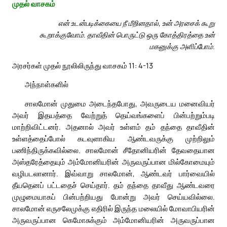
முதல் வாசகம்
என் உடன்படிக்கையை நீ மீறினதால், உன் அரசைக் கூறு
கூறாக்குவோம். தாவீதின் பொருட்டு ஒரு கோத்திரத்தை உன்
மகனுக்கு அளிப்போம்.
அரசர்கள் முதல் நூலிலிருந்து வாசகம் 11: 4-13
அந்நாள்களில்
சாலமோன் முதுமை அடைந்தபோது, அவருடைய மனைவியர்
அவர் இதயத்தை வேற்றுத் தெய்வங்களைப் பின்பற்றும்படி
மாற்றிவிட்டனர். அதனால் அவர் உள்ளம் தம் தந்தை தாவீதின்
உள்ளத்தைப்போல் கடவுளாகிய ஆண்டவருக்கு முற்றிலும்
பணிந்திருக்கவில்லை. சாலமோன் சீதோனியரின் தேவதையான
அஸ்தரேத்தையும் அம்மோனியரின் அருவருப்பான மில்கோமையும்
வழிபடலானார். இவ்வாறு சாலமோன், ஆண்டவர் பார்வையில்
தீயதெனப் பட்டதைச் செய்தார். தம் தந்தை தாவீது ஆண்டவரை
முழுமையாகப் பின்பற்றியது போன்று அவர் செய்யவில்லை.
சாலமோன் எருசலேமுக்கு எதிரில் இருந்த மலையில் மோவாபியரின்
அருவருப்பான கெமோசுக்கும் அம்மோனியரின் அருவருப்பான