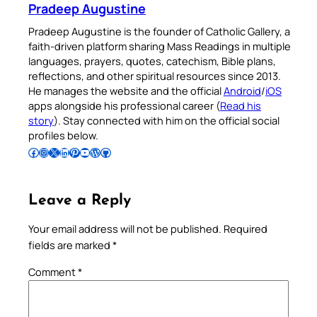
Pradeep Augustine
Pradeep Augustine is the founder of Catholic Gallery, a
faith-driven platform sharing Mass Readings in multiple
languages, prayers, quotes, catechism, Bible plans,
reflections, and other spiritual resources since 2013.
He manages the website and the official
Android
/
iOS
apps alongside his professional career (
Read his
story
). Stay connected with him on the official social
profiles below.
Follow Pradeep on Facebook
Follow Pradeep on Instagram
Follow Pradeep on X
Follow Pradeep on LinkedIn
Follow Pradeep on Pinterest
Subscribe to Pradeep’s Youtube Channel
Follow Pradeep on WordPress
Follow Pradeep on GitHub
Leave a Reply
Your email address will not be published.
Required
fields are marked
*
Comment
*