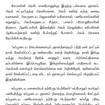
சேபாவின் அரசி, சாலமோனுக்கு இருந்த பல்வகை ஞானம்,
அவர் கட்டியிருந்த அரண்மனை, அவர் உண்டு வந்த உணவு
வகைகள், அவருடைய அலுவலரின் வரிசைகள், பணியாளர்களின்
சுறுசுறுப்பு, அவர்களுடைய சீருடை, பானம் பரிமாறுவோரின்
திறமை, ஆண்டவரின் இல்லத்தில் அவர் செலுத்திய எரிபலிகள்
ஆகியவற்றைக் கண்டு பேச்சற்றுப் போனார். அவர் அரசரை
நோக்கிக் கூறியது:
“உம்முடைய செயல்களையும் ஞானத்தையும் பற்றி என் நாட்டில்
நான் கேள்விப்பட்டது உண்மையே எனத் தெரிகிறது. நான் இங்கு
வந்து அவற்றை நேரில் காணும் வரை, அச்செய்திகளை
நம்பவில்லை. இப்பொழுதோ, இங்குள்ளவற்றுள் பாதியைக் கூட
அவர்கள் எனக்குச் சொல்லவில்லை என அறிகிறேன். உண்மையில்
நான் கேள்விப்பட்டதை விட, உம் ஞானமும் செல்வமும் மிகுதியாய்
இருக்கின்றன.
உம்முடைய மனைவியர் நற்பேறு பெற்றோர்! எப்போதும் உமக்குப்
பணிபுரிந்து உம்முடைய ஞானம் நிறைந்த மொழிகளைக் கேட்கும்
உம்முடைய பணியாளரும் நற்பேறு பெற்றவரே! உம்மீது பரிவு
கொண்டு உம்மை இஸ்ரயேலின் அரியணையில் அமர்த்திய உம்