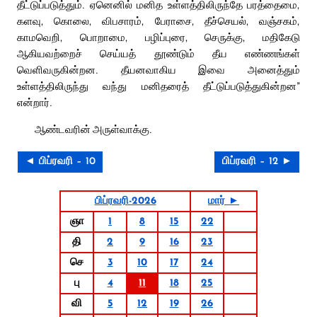
தீட்டுப்படுத்தும். ஏனெனில் மனித உள்ளத்திலிருந்தே பரத்தைமை,
களவு, கொலை, விபசாரம், பேராசை, தீச்செயல், வஞ்சகம்,
காமவெறி, பொறாமை, பழிப்புரை, செருக்கு, மதிகேடு
ஆகியவற்றைச் செய்யத் தூண்டும் தீய எண்ணங்கள்
வெளிவருகின்றன. தீயனவாகிய இவை அனைத்தும்
உள்ளத்திலிருந்து வந்து மனிதரைத் தீட்டுப்படுத்துகின்றன”
என்றார்.
ஆண்டவரின் அருள்வாக்கு.
◄ பிப்ரவரி – 10
பிப்ரவரி – 12 ►
பிப்ரவரி-2026
மார் ►
ஞா
1
8
15
22
தி
2
9
16
23
செ
3
10
17
24
பு
4
11
18
25
வி
5
12
19
26