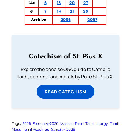
வெ
6
13
20
27
ச
7
14
21
28
Archive
2026
2027
Catechism of St. Pius X
Explore the concise Q&A guide to Catholic
faith, doctrine, and morals by Pope St. Pius X.
READ CATECHISM
Tags:
2026
February-2026
Mass in Tamil
Tamil Liturgy
Tamil
Mass
Tamil Readings
பிப்ரவரி – 2026