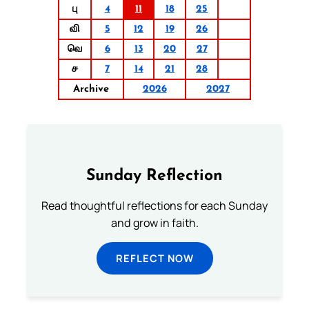
பு
4
11
18
25
வி
5
12
19
26
வெ
6
13
20
27
ச
7
14
21
28
Archive
2026
2027
Sunday Reflection
Read thoughtful reflections for each Sunday
and grow in faith.
REFLECT NOW