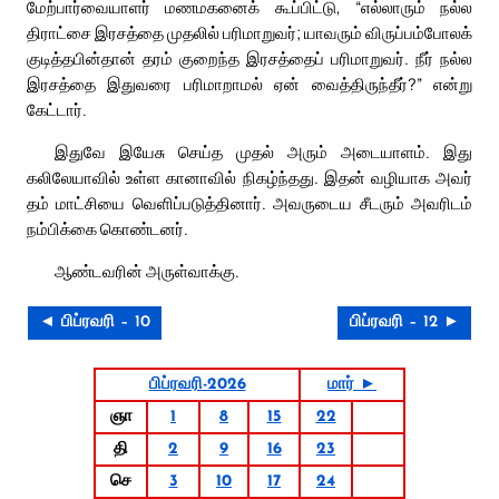
மேற்பார்வையாளர் மணமகனைக் கூப்பிட்டு, “எல்லாரும் நல்ல
திராட்சை இரசத்தை முதலில் பரிமாறுவர்; யாவரும் விருப்பம்போலக்
குடித்தபின்தான் தரம் குறைந்த இரசத்தைப் பரிமாறுவர். நீர் நல்ல
இரசத்தை இதுவரை பரிமாறாமல் ஏன் வைத்திருந்தீர்?” என்று
கேட்டார்.
இதுவே இயேசு செய்த முதல் அரும் அடையாளம். இது
கலிலேயாவில் உள்ள கானாவில் நிகழ்ந்தது. இதன் வழியாக அவர்
தம் மாட்சியை வெளிப்படுத்தினார். அவருடைய சீடரும் அவரிடம்
நம்பிக்கை கொண்டனர்.
ஆண்டவரின் அருள்வாக்கு.
◄ பிப்ரவரி – 10
பிப்ரவரி – 12 ►
பிப்ரவரி-2026
மார் ►
ஞா
1
8
15
22
தி
2
9
16
23
செ
3
10
17
24