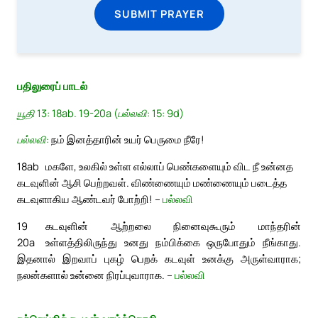
SUBMIT PRAYER
பதிலுரைப் பாடல்
யூதி 13: 18ab. 19-20a (பல்லவி: 15: 9d)
பல்லவி:
நம் இனத்தாரின் உயர் பெருமை நீரே!
18ab
மகளே, உலகில் உள்ள எல்லாப் பெண்களையும் விட நீ உன்னத
கடவுளின் ஆசி பெற்றவள். விண்ணையும் மண்ணையும் படைத்த
கடவுளாகிய ஆண்டவர் போற்றி! –
பல்லவி
19
கடவுளின் ஆற்றலை நினைவுகூரும் மாந்தரின்
20a
உள்ளத்திலிருந்து உனது நம்பிக்கை ஒருபோதும் நீங்காது.
இதனால் இறவாப் புகழ் பெறக் கடவுள் உனக்கு அருள்வாராக;
நலன்களால் உன்னை நிரப்புவாராக. –
பல்லவி