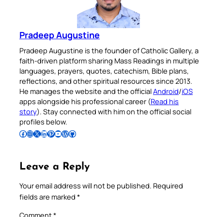
Pradeep Augustine
Pradeep Augustine is the founder of Catholic Gallery, a
faith-driven platform sharing Mass Readings in multiple
languages, prayers, quotes, catechism, Bible plans,
reflections, and other spiritual resources since 2013.
He manages the website and the official
Android
/
iOS
apps alongside his professional career (
Read his
story
). Stay connected with him on the official social
profiles below.
Follow Pradeep on Facebook
Follow Pradeep on Instagram
Follow Pradeep on X
Follow Pradeep on LinkedIn
Follow Pradeep on Pinterest
Subscribe to Pradeep’s Youtube Channel
Follow Pradeep on WordPress
Follow Pradeep on GitHub
Leave a Reply
Your email address will not be published.
Required
fields are marked
*
Comment
*