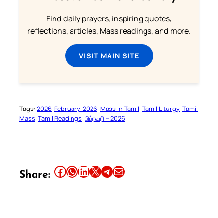
Find daily prayers, inspiring quotes,
reflections, articles, Mass readings, and more.
VISIT MAIN SITE
Tags:
2026
February-2026
Mass in Tamil
Tamil Liturgy
Tamil
Mass
Tamil Readings
பிப்ரவரி – 2026
Share this article on Facebook
Share this article on WhatsApp
Share this article on LinkedIn
Share this article on X
Share this article on Telegram
Email this Article
Share: