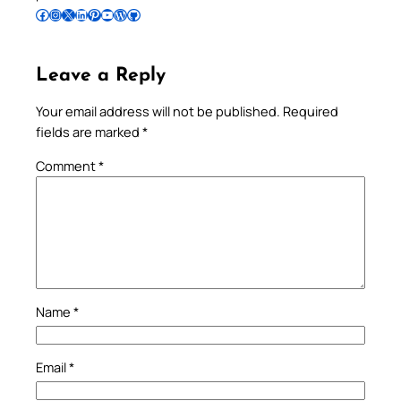
Follow Pradeep on Facebook
Follow Pradeep on Instagram
Follow Pradeep on X
Follow Pradeep on LinkedIn
Follow Pradeep on Pinterest
Subscribe to Pradeep’s Youtube Channel
Follow Pradeep on WordPress
Follow Pradeep on GitHub
Leave a Reply
Your email address will not be published.
Required
fields are marked
*
Comment
*
Name
*
Email
*