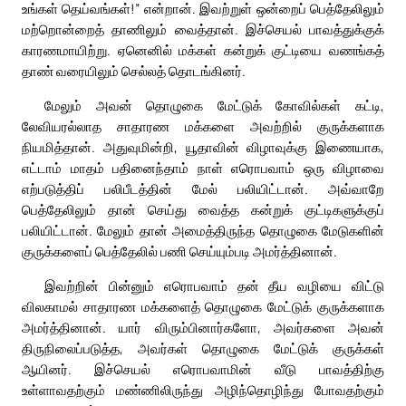
உங்கள் தெய்வங்கள்!” என்றான். இவற்றுள் ஒன்றைப் பெத்தேலிலும்
மற்றொன்றைத் தாணிலும் வைத்தான். இச்செயல் பாவத்துக்குக்
காரணமாயிற்று. ஏனெனில் மக்கள் கன்றுக் குட்டியை வணங்கத்
தாண் வரையிலும் செல்லத் தொடங்கினர்.
மேலும் அவன் தொழுகை மேட்டுக் கோவில்கள் கட்டி,
லேவியரல்லாத சாதாரண மக்களை அவற்றில் குருக்களாக
நியமித்தான். அதுவுமின்றி, யூதாவின் விழாவுக்கு இணையாக,
எட்டாம் மாதம் பதினைந்தாம் நாள் எரொபவாம் ஒரு விழாவை
எற்படுத்திப் பலிபீடத்தின் மேல் பலியிட்டான். அவ்வாறே
பெத்தேலிலும் தான் செய்து வைத்த கன்றுக் குட்டிகளுக்குப்
பலியிட்டான். மேலும் தான் அமைத்திருந்த தொழுகை மேடுகளின்
குருக்களைப் பெத்தேலில் பணி செய்யும்படி அமர்த்தினான்.
இவற்றின் பின்னும் எரொபவாம் தன் தீய வழியை விட்டு
விலகாமல் சாதாரண மக்களைத் தொழுகை மேட்டுக் குருக்களாக
அமர்த்தினான். யார் விரும்பினார்களோ, அவர்களை அவன்
திருநிலைப்படுத்த, அவர்கள் தொழுகை மேட்டுக் குருக்கள்
ஆயினர். இச்செயல் எரொபவாமின் வீடு பாவத்திற்கு
உள்ளாவதற்கும் மண்ணிலிருந்து அழிந்தொழிந்து போவதற்கும்