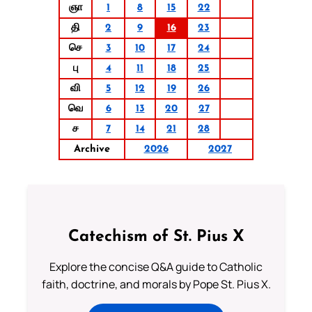
ஞா
1
8
15
22
தி
2
9
16
23
செ
3
10
17
24
பு
4
11
18
25
வி
5
12
19
26
வெ
6
13
20
27
ச
7
14
21
28
Archive
2026
2027
Catechism of St. Pius X
Explore the concise Q&A guide to Catholic
faith, doctrine, and morals by Pope St. Pius X.