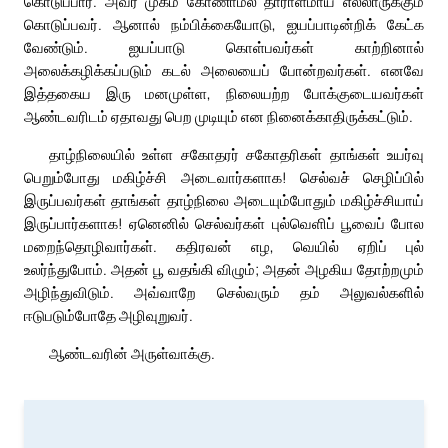
கொடுப்பார். அவர் முகம் கோணாமல் தாராளமாய் எல்லாருக்கும்
கொடுப்பவர். ஆனால் நம்பிக்கையோடு, ஐயப்பாடின்றிக் கேட்க
வேண்டும். ஐயப்பாடு கொள்பவர்கள் காற்றினால்
அலைக்கழிக்கப்படும் கடல் அலையைப் போன்றவர்கள். எனவே
இத்தகைய இரு மனமுள்ள, நிலையற்ற போக்குடையவர்கள்
ஆண்டவரிடம் ஏதாவது பெற முடியும் என நினைக்காதிருக்கட்டும்.
தாழ்நிலையில் உள்ள சகோதரர் சகோதரிகள் தாங்கள் உயர்வு
பெறும்போது மகிழ்ச்சி அடைவார்களாக! செல்வச் செழிப்பில்
இருப்பவர்கள் தாங்கள் தாழ்நிலை அடையும்போதும் மகிழ்ச்சியாய்
இருப்பார்களாக! ஏனெனில் செல்வர்கள் புல்வெளிப் பூவைப் போல
மறைந்தொழிவார்கள். கதிரவன் எழ, வெயில் ஏறிப் புல்
உலர்ந்துபோம். அதன் பூ வதங்கி விழும்; அதன் அழகிய தோற்றமும்
அழிந்துவிடும். அவ்வாறே செல்வரும் தம் அலுவல்களில்
ஈடுபடும்போதே அழிவுறுவர்.
ஆண்டவரின் அருள்வாக்கு.