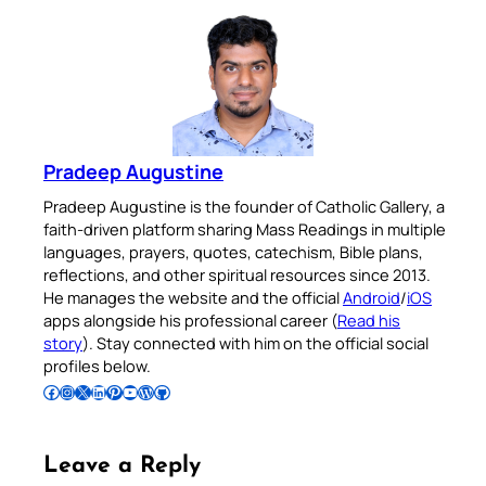
Pradeep Augustine
Pradeep Augustine is the founder of Catholic Gallery, a
faith-driven platform sharing Mass Readings in multiple
languages, prayers, quotes, catechism, Bible plans,
reflections, and other spiritual resources since 2013.
He manages the website and the official
Android
/
iOS
apps alongside his professional career (
Read his
story
). Stay connected with him on the official social
profiles below.
Follow Pradeep on Facebook
Follow Pradeep on Instagram
Follow Pradeep on X
Follow Pradeep on LinkedIn
Follow Pradeep on Pinterest
Subscribe to Pradeep’s Youtube Channel
Follow Pradeep on WordPress
Follow Pradeep on GitHub
Leave a Reply