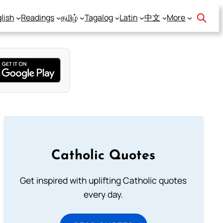
lish
Readings
தமிழ்
Tagalog
Latin
中文
More
Catholic Quotes
Get inspired with uplifting Catholic quotes
every day.