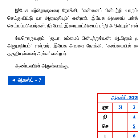
இயேசு மற்றொருவரை நோக்கி, “என்னைப் பின்பற்றி வாரும
செய்துவிட்டு வர அனுமதியும்” என்றார். இயேசு அவரைப் பார
செய்யப்படுவார்கள். நீர் போய் இறையாட்சியைப் பற்றி அறிவியும்” என்
வேறொருவரும், “ஐயா, உம்மைப் பின்பற்றுவேன்; ஆயினும் ம
அனுமதியும்” என்றார். இயேசு அவரை நோக்கி, “கலப்பையில் கை வ
தகுதியுள்ளவர் அல்ல” என்றார்.
ஆண்டவரின் அருள்வாக்கு.
◄ ஆகஸ்ட் – 7
ஆகஸ்ட்-202
ஞா
31
3
தி
4
செ
5
பு
6