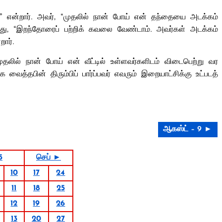
்” என்றார். அவர், “முதலில் நான் போய் என் தந்தையை அடக்கம்
்த்து, “இறந்தோரைப் பற்றிக் கவலை வேண்டாம். அவர்கள் அடக்கம்
றார்.
ுதலில் நான் போய் என் வீட்டில் உள்ளவர்களிடம் விடைபெற்று வர
ைத்தபின் திரும்பிப் பார்ப்பவர் எவரும் இறையாட்சிக்கு உட்படத்
ஆகஸ்ட் – 9 ►
5
செப் ►
10
17
24
11
18
25
12
19
26
13
20
27