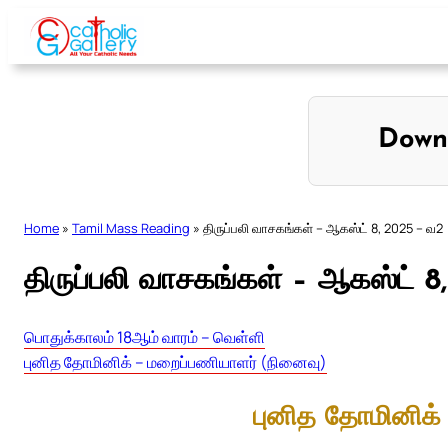
Skip
to
content
Down
Home
»
Tamil Mass Reading
»
திருப்பலி வாசகங்கள் – ஆகஸ்ட் 8, 2025 – வ2
திருப்பலி வாசகங்கள் – ஆகஸ்ட் 
பொதுக்காலம் 18ஆம் வாரம் – வெள்ளி
புனித தோமினிக் – மறைப்பணியாளர் (நினைவு)
புனித தோமினிக்