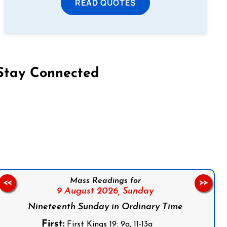
READ QUOTES
Stay Connected
on Facebook
Follow us on Instagram
Follow us on X
Subscribe to our YouTube Channel
Follow us on WhatsApp
Mass Readings for
<<
>>
9 August 2026,
Sunday
Nineteenth Sunday in Ordinary Time
First:
First Kings 19: 9a, 11-13a