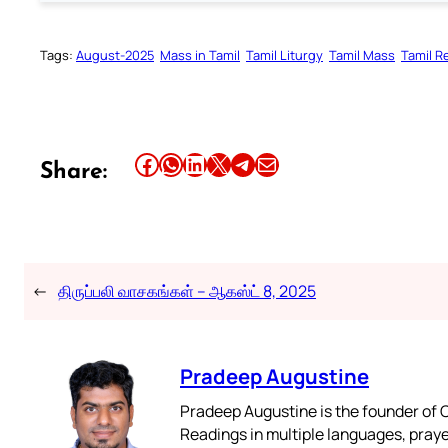
Tags:
August-2025
Mass in Tamil
Tamil Liturgy
Tamil Mass
Tamil R
Share this article on Facebook
Share this article on WhatsApp
Share this article on LinkedIn
Share this article on X
Share this article on Telegram
Email this Article
Share:
←
திருப்பலி வாசகங்கள் – ஆகஸ்ட் 8, 2025
Pradeep Augustine
Pradeep Augustine is the founder of C
Readings in multiple languages, praye