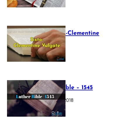
The Sixto-Clementine
Vulgate
July 12, 2025
Luther Bible – 1545
October 17, 2018