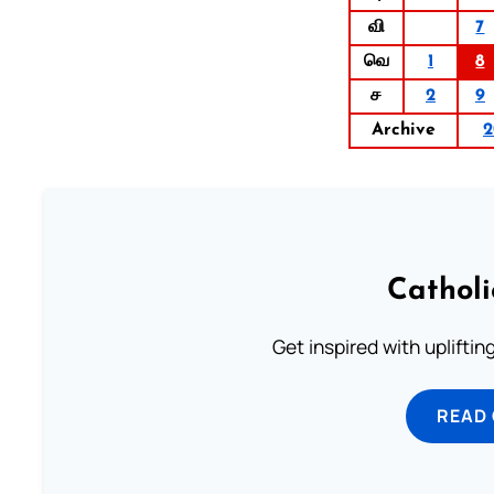
வி
7
வெ
1
8
ச
2
9
Archive
2
Cathol
Get inspired with uplifti
READ