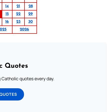
14
21
28
15
22
29
16
23
30
025
2026
ic Quotes
ng Catholic quotes every day.
 QUOTES