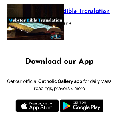
Webster Bible Translation
October 11, 2018
Download our App
Get our official
Catholic Gallery app
for daily Mass
readings, prayers & more