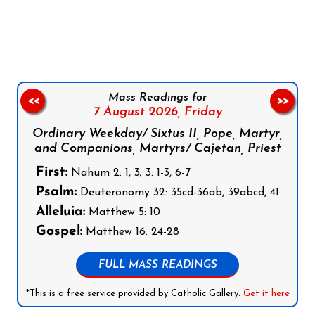
Follow us on Facebook
Follow us on Instagram
Follow us on X
Subscribe to our YouTube Channel
Follow us on WhatsApp
Mass Readings for
<<
>>
7 August 2026,
Friday
Ordinary Weekday/ Sixtus II, Pope, Martyr,
and Companions, Martyrs/ Cajetan, Priest
First:
Nahum 2: 1, 3; 3: 1-3, 6-7
Psalm:
Deuteronomy 32: 35cd-36ab, 39abcd, 41
Alleluia:
Matthew 5: 10
Gospel:
Matthew 16: 24-28
FULL MASS READINGS
*This is a free service provided by Catholic Gallery.
Get it here