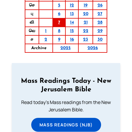
செ
5
12
19
26
பு
6
13
20
27
வி
7
14
21
28
வெ
1
8
15
22
29
ச
2
9
16
23
30
Archive
2025
2026
Mass Readings Today - New
Jerusalem Bible
Read today's Mass readings from the New
Jerusalem Bible.
MASS READINGS (NJB)