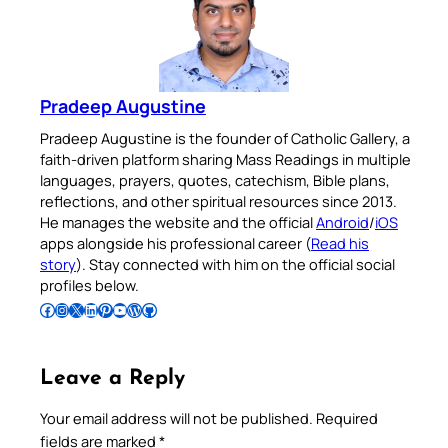
Pradeep Augustine
Pradeep Augustine is the founder of Catholic Gallery, a
faith-driven platform sharing Mass Readings in multiple
languages, prayers, quotes, catechism, Bible plans,
reflections, and other spiritual resources since 2013.
He manages the website and the official
Android
/
iOS
apps alongside his professional career (
Read his
story
). Stay connected with him on the official social
profiles below.
Follow Pradeep on Facebook
Follow Pradeep on Instagram
Follow Pradeep on X
Follow Pradeep on LinkedIn
Follow Pradeep on Pinterest
Subscribe to Pradeep’s Youtube Channel
Follow Pradeep on WordPress
Follow Pradeep on GitHub
Leave a Reply
Your email address will not be published.
Required
fields are marked
*