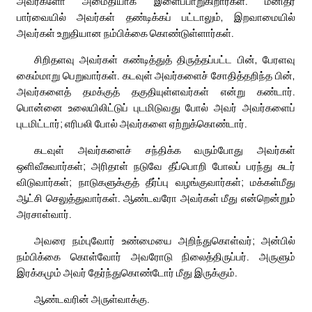
அவர்களோ அமைதியாக இளைப்பாறுகிறார்கள். மனிதர்
பார்வையில் அவர்கள் தண்டிக்கப் பட்டாலும், இறவாமையில்
அவர்கள் உறுதியான நம்பிக்கை கொண்டுள்ளார்கள்.
சிறிதளவு அவர்கள் கண்டித்துத் திருத்தப்பட்ட பின், பேரளவு
கைம்மாறு பெறுவார்கள். கடவுள் அவர்களைச் சோதித்தறிந்த பின்,
அவர்களைத் தமக்குத் தகுதியுள்ளவர்கள் என்று கண்டார்.
பொன்னை உலையிலிட்டுப் புடமிடுவது போல் அவர் அவர்களைப்
புடமிட்டார்; எரிபலி போல் அவர்களை ஏற்றுக்கொண்டார்.
கடவுள் அவர்களைச் சந்திக்க வரும்போது அவர்கள்
ஒளிவீசுவார்கள்; அரிதாள் நடுவே தீப்பொறி போலப் பரந்து சுடர்
விடுவார்கள்; நாடுகளுக்குத் தீர்ப்பு வழங்குவார்கள்; மக்கள்மீது
ஆட்சி செலுத்துவார்கள். ஆண்டவரோ அவர்கள் மீது என்றென்றும்
அரசாள்வார்.
அவரை நம்புவோர் உண்மையை அறிந்துகொள்வர்; அன்பில்
நம்பிக்கை கொள்வோர் அவரோடு நிலைத்திருப்பர். அருளும்
இரக்கமும் அவர் தேர்ந்துகொண்டோர் மீது இருக்கும்.
ஆண்டவரின் அருள்வாக்கு.