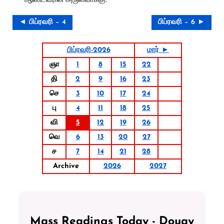
◄ பிப்ரவரி – 4
பிப்ரவரி – 6 ►
பிப்ரவரி-2026
மார் ►
ஞா
1
8
15
22
தி
2
9
16
23
செ
3
10
17
24
பு
4
11
18
25
வி
5
12
19
26
வெ
6
13
20
27
ச
7
14
21
28
Archive
2026
2027
Mass Readings Today - Douay