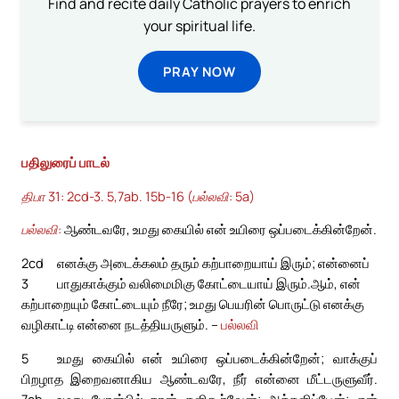
Find and recite daily Catholic prayers to enrich
your spiritual life.
PRAY NOW
பதிலுரைப் பாடல்
திபா 31: 2cd-3. 5,7ab. 15b-16 (பல்லவி: 5a)
பல்லவி:
ஆண்டவரே, உமது கையில் என் உயிரை ஒப்படைக்கின்றேன்.
2cd
எனக்கு அடைக்கலம் தரும் கற்பாறையாய் இரும்; என்னைப்
3
பாதுகாக்கும் வலிமைமிகு கோட்டையாய் இரும்.
ஆம், என்
கற்பாறையும் கோட்டையும் நீரே; உமது பெயரின் பொருட்டு எனக்கு
வழிகாட்டி என்னை நடத்தியருளும். –
பல்லவி
5
உமது கையில் என் உயிரை ஒப்படைக்கின்றேன்; வாக்குப்
பிறழாத இறைவனாகிய ஆண்டவரே, நீர் என்னை மீட்டருளுவீர்.
7ab
உமது பேரன்பில் நான் களிகூர்வேன்; அக்களிப்பேன்; என்