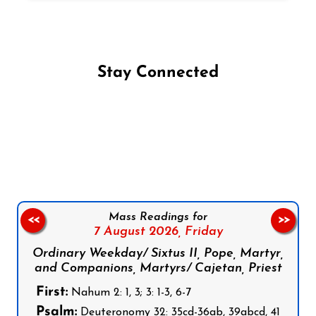
Stay Connected
Follow us on Facebook
Follow us on Instagram
Follow us on X
Subscribe to our YouTube Channel
Follow us on WhatsApp
Mass Readings for
<<
>>
7 August 2026,
Friday
Ordinary Weekday/ Sixtus II, Pope, Martyr,
and Companions, Martyrs/ Cajetan, Priest
First:
Nahum 2: 1, 3; 3: 1-3, 6-7
Psalm:
Deuteronomy 32: 35cd-36ab, 39abcd, 41