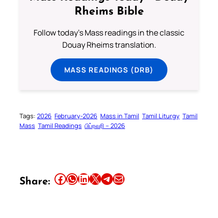
Rheims Bible
Follow today's Mass readings in the classic
Douay Rheims translation.
MASS READINGS (DRB)
Tags:
2026
February-2026
Mass in Tamil
Tamil Liturgy
Tamil
Mass
Tamil Readings
பிப்ரவரி – 2026
Share this article on Facebook
Share this article on WhatsApp
Share this article on LinkedIn
Share this article on X
Share this article on Telegram
Email this Article
Share: