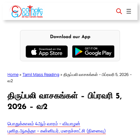
Skip
to
content
Download our App
Home
»
Tamil Mass Reading
»
திருப்பலி வாசகங்கள் – பிப்ரவரி 5, 2026 –
வ2
திருப்பலி வாசகங்கள் – பிப்ரவரி 5,
2026 – வ2
பொதுக்காலம் 4ஆம் வாரம் – வியாழன்
புனித ஆகத்தா – கன்னியர், மறைச்சாட்சி (நினைவு)