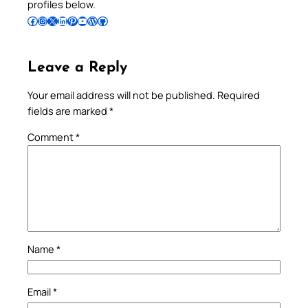
profiles below.
Follow Pradeep on Facebook
Follow Pradeep on Instagram
Follow Pradeep on X
Follow Pradeep on LinkedIn
Follow Pradeep on Pinterest
Subscribe to Pradeep’s Youtube Channel
Follow Pradeep on WordPress
Follow Pradeep on GitHub
Leave a Reply
Your email address will not be published.
Required
fields are marked
*
Comment
*
Name
*
Email
*