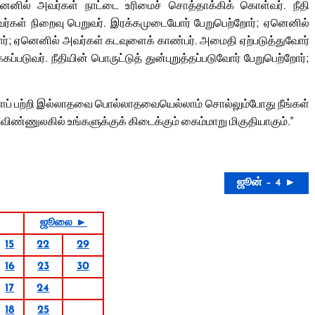
ெனில் அவர்கள் நாட்டை உரிமைச் சொத்தாக்கிக் கொள்வர். நீதி
ர்கள் நிறைவு பெறுவர். இரக்கமுடையோர் பேறுபெற்றோர்; ஏனெனில்
ோர்; ஏனெனில் அவர்கள் கடவுளைக் காண்பர். அமைதி ஏற்படுத்துவோர்
டுவர். நீதியின் பொருட்டுத் துன்புறுத்தப்படுவோர் பேறுபெற்றோர்;
்களைப் பற்றி இல்லாதவை பொல்லாதவையெல்லாம் சொல்லும்போது நீங்கள்
ிண்ணுலகில் உங்களுக்குக் கிடைக்கும் கைம்மாறு மிகுதியாகும்.”
ஜூன் – 4 ►
ஜூலை ►
15
22
29
16
23
30
17
24
18
25