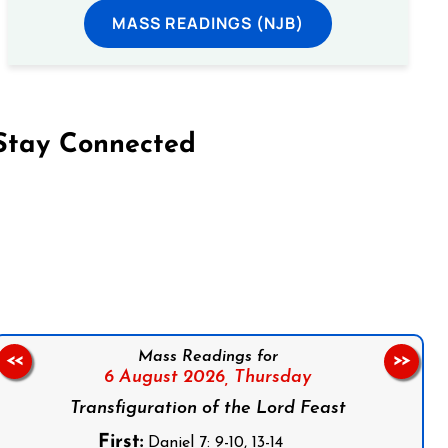
MASS READINGS (NJB)
Stay Connected
on Facebook
Follow us on Instagram
Follow us on X
Subscribe to our YouTube Channel
Follow us on WhatsApp
Mass Readings for
<<
>>
6 August 2026,
Thursday
Transfiguration of the Lord Feast
First:
Daniel 7: 9-10, 13-14