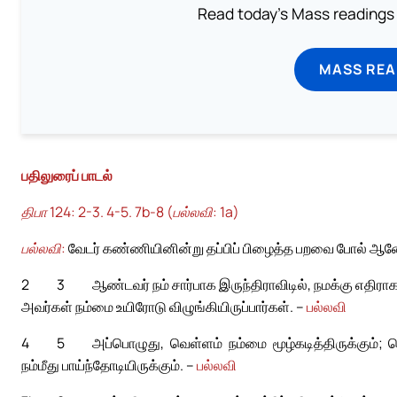
Read today's Mass readings 
MASS REA
பதிலுரைப் பாடல்
திபா 124: 2-3. 4-5. 7b-8 (பல்லவி: 1a)
பல்லவி:
வேடர் கண்ணியினின்று தப்பிப் பிழைத்த பறவை போல் ஆன
2
3
ஆண்டவர் நம் சார்பாக இருந்திராவிடில், நமக்கு எதிரா
அவர்கள் நம்மை உயிரோடு விழுங்கியிருப்பார்கள். –
பல்லவி
4
5
அப்பொழுது, வெள்ளம் நம்மை மூழ்கடித்திருக்கும்; ப
நம்மீது பாய்ந்தோடியிருக்கும். –
பல்லவி