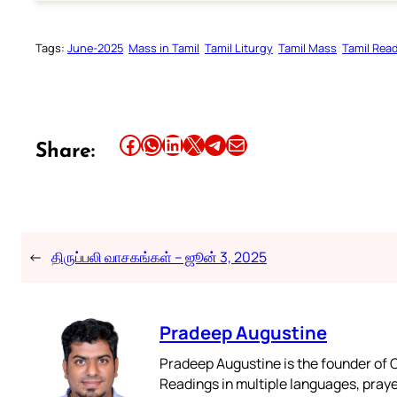
Tags:
June-2025
Mass in Tamil
Tamil Liturgy
Tamil Mass
Tamil Rea
Share this article on Facebook
Share this article on WhatsApp
Share this article on LinkedIn
Share this article on X
Share this article on Telegram
Email this Article
Share:
←
திருப்பலி வாசகங்கள் – ஜூன் 3, 2025
Pradeep Augustine
Pradeep Augustine is the founder of C
Readings in multiple languages, praye