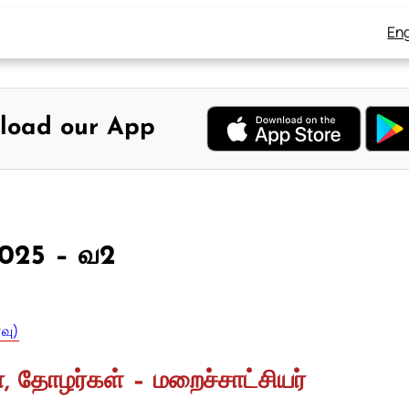
Eng
load our App
2025 – வ2
வு)
ா, தோழர்கள் – மறைச்சாட்சியர்