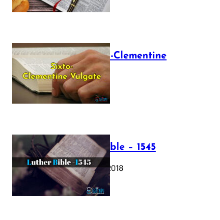
The Sixto-Clementine
Vulgate
July 12, 2025
Luther Bible – 1545
October 17, 2018