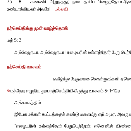
7b
8
கண்ணி அறுந்தது; நாம் தப்பிப் பிழைத்தோம்.
ஆண
உண்டாக்கியவர் அவரே! –
பல்லவி
நற்செய்திக்கு முன் வாழ்த்தொலி
மத் 5: 3
அல்லேலூயா, அல்லேலூயா! ஏழையரின் உள்ளத்தோர் பேறு பெற்
நற்செய்தி வாசகம்
மகிழ்ந்து பேருவகை கொள்ளுங்கள்! ஏனெனி
✠
மத்தேயு எழுதிய தூய நற்செய்தியிலிருந்து வாசகம் 5: 1-12a
அக்காலத்தில்
இயேசு மக்கள் கூட்டத்தைக் கண்டு மலைமீது ஏறி அமர, அவருடை
“ஏழையரின் உள்ளத்தோர் பேறுபெற்றோர்; ஏனெனில் விண்ணர