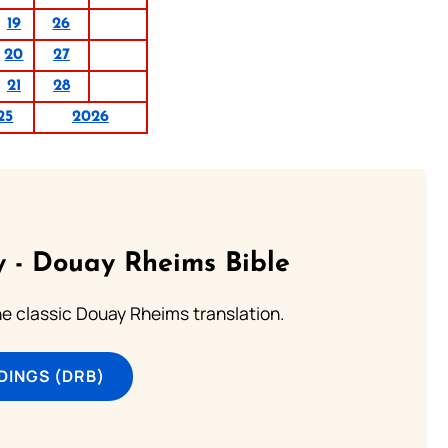
19
26
20
27
21
28
25
2026
 - Douay Rheims Bible
he classic Douay Rheims translation.
DINGS (DRB)