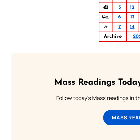
வி
5
12
வெ
6
13
ச
7
14
Archive
20
Mass Readings Today
Follow today's Mass readings in t
MASS REA