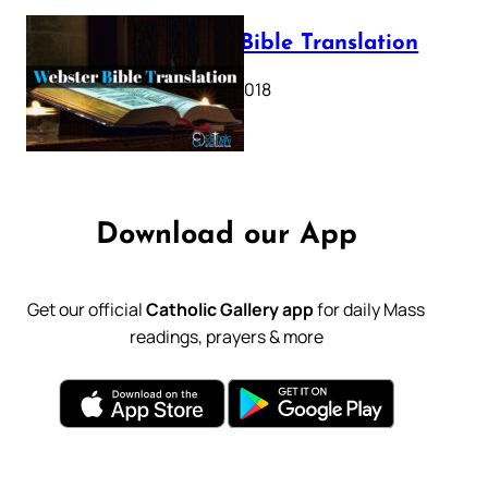
Webster Bible Translation
October 11, 2018
Download our App
Get our official
Catholic Gallery app
for daily Mass
readings, prayers & more