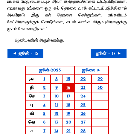
உங்கள் மேலுடையையும் அவர் எடுத்துக்கொள்ள விட்டுவிடுங்கள்.
எவராவது உங்களை ஒரு கல் தொலை வரக் கட்டாயப்படுத்தினால்
அவரோடு இரு கல் தொலை செல்லுங்கள். உங்களிடம்
கேட்கிறவருக்குக் கொடுங்கள்; கடன் வாங்க விரும்புகிறவருக்கு
முகம் கோணாதீர்கள்.”
ஆண்டவரின் அருள்வாக்கு.
◄ ஜூன் – 15
ஜூன் – 17 ►
ஜூன்-2025
ஜூலை ►
ஞா
1
8
15
22
29
தி
2
9
16
23
30
செ
3
10
17
24
பு
4
11
18
25
வி
5
12
19
26
வெ
6
13
20
27
ச
7
14
21
28