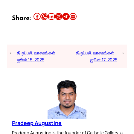
Share this article on Facebook
Share this article on WhatsApp
Share this article on LinkedIn
Share this article on X
Share this article on Telegram
Email this Article
Share:
←
திருப்பலி வாசகங்கள் –
திருப்பலி வாசகங்கள் –
→
ஜூன் 15, 2025
ஜூன் 17, 2025
Pradeep Augustine
Pradeep Augustine is the founder of Catholic Gallery, a