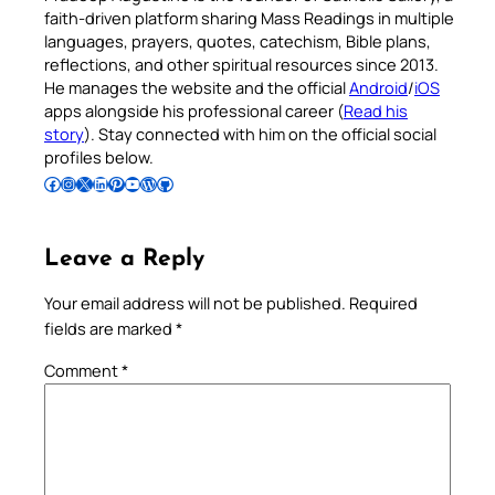
faith-driven platform sharing Mass Readings in multiple
languages, prayers, quotes, catechism, Bible plans,
reflections, and other spiritual resources since 2013.
He manages the website and the official
Android
/
iOS
apps alongside his professional career (
Read his
story
). Stay connected with him on the official social
profiles below.
Follow Pradeep on Facebook
Follow Pradeep on Instagram
Follow Pradeep on X
Follow Pradeep on LinkedIn
Follow Pradeep on Pinterest
Subscribe to Pradeep’s Youtube Channel
Follow Pradeep on WordPress
Follow Pradeep on GitHub
Leave a Reply
Your email address will not be published.
Required
fields are marked
*
Comment
*