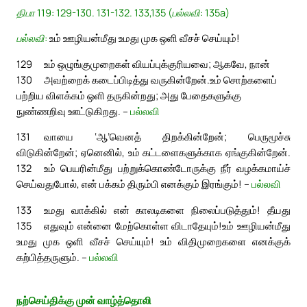
திபா 119: 129-130. 131-132. 133,135 (பல்லவி: 135a)
பல்லவி:
உம் ஊழியன்மீது உமது முக ஒளி வீசச் செய்யும்!
129
உம் ஒழுங்குமுறைகள் வியப்புக்குரியவை; ஆகவே, நான்
130
அவற்றைக் கடைப்பிடித்து வருகின்றேன்.
உம் சொற்களைப்
பற்றிய விளக்கம் ஒளி தருகின்றது; அது பேதைகளுக்கு
நுண்ணறிவு ஊட்டுகிறது. –
பல்லவி
131
வாயை ‘ஆ’வெனத் திறக்கின்றேன்; பெருமூச்சு
விடுகின்றேன்; ஏனெனில், உம் கட்டளைகளுக்காக ஏங்குகின்றேன்.
132
உம் பெயரின்மீது பற்றுக்கொண்டோருக்கு நீர் வழக்கமாய்ச்
செய்வதுபோல், என் பக்கம் திரும்பி எனக்கும் இரங்கும்! –
பல்லவி
133
உமது வாக்கில் என் காலடிகளை நிலைப்படுத்தும்! தீயது
135
எதுவும் என்னை மேற்கொள்ள விடாதேயும்!
உம் ஊழியன்மீது
உமது முக ஒளி வீசச் செய்யும்! உம் விதிமுறைகளை எனக்குக்
கற்பித்தருளும். –
பல்லவி
நற்செய்திக்கு முன் வாழ்த்தொலி