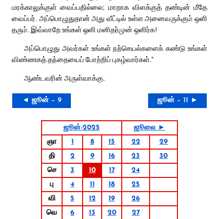
மரக்காலுக்குள் வைப்பதில்லை; மாறாக விளக்குத் தண்டின் மீதே
வைப்பர். அப்பொழுதுதான் அது வீட்டில் உள்ள அனைவருக்கும் ஒளி
தரும். இவ்வாறே உங்கள் ஒளி மனிதர்முன் ஒளிர்க!
அப்பொழுது அவர்கள் உங்கள் நற்செயல்களைக் கண்டு உங்கள்
விண்ணகத் தந்தையைப் போற்றிப் புகழ்வார்கள்.”
ஆண்டவரின் அருள்வாக்கு.
◄ ஜூன் – 9
ஜூன் – 11 ►
ஜூன்-2025
ஜூலை ►
ஞா
1
8
15
22
29
தி
2
9
16
23
30
செ
3
10
17
24
பு
4
11
18
25
வி
5
12
19
26
வெ
6
13
20
27