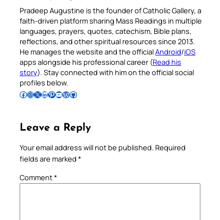
Pradeep Augustine is the founder of Catholic Gallery, a
faith-driven platform sharing Mass Readings in multiple
languages, prayers, quotes, catechism, Bible plans,
reflections, and other spiritual resources since 2013.
He manages the website and the official
Android
/
iOS
apps alongside his professional career (
Read his
story
). Stay connected with him on the official social
profiles below.
Follow Pradeep on Facebook
Follow Pradeep on Instagram
Follow Pradeep on X
Follow Pradeep on LinkedIn
Follow Pradeep on Pinterest
Subscribe to Pradeep’s Youtube Channel
Follow Pradeep on WordPress
Follow Pradeep on GitHub
Leave a Reply
Your email address will not be published.
Required
fields are marked
*
Comment
*