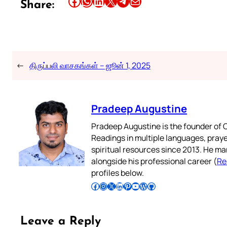
Share this article on Facebook
Share this article on WhatsApp
Share this article on LinkedIn
Share this article on X
Share this article on Telegram
Email this Article
Share:
←
திருப்பலி வாசகங்கள் – ஜூன் 1, 2025
Pradeep Augustine
Pradeep Augustine is the founder of C
Readings in multiple languages, praye
spiritual resources since 2013. He ma
alongside his professional career (
Re
profiles below.
Follow Pradeep on Facebook
Follow Pradeep on Instagram
Follow Pradeep on X
Follow Pradeep on LinkedIn
Follow Pradeep on Pinterest
Subscribe to Pradeep’s Youtube Channel
Follow Pradeep on WordPress
Follow Pradeep on GitHub
Leave a Reply