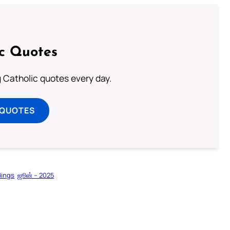
ic Quotes
ng Catholic quotes every day.
 QUOTES
dings
ஜூன் – 2025