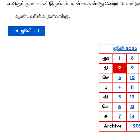
எனினும் துணிவுடன் இருங்கள். நான் உலகின்மீது வெற்றி கொண்டுவி
ஆண்டவரின் அருள்வாக்கு.
◄ ஜூன் – 1
ஜூன்-2025
ஞா
1
8
தி
2
9
செ
3
10
பு
4
11
வி
5
12
வெ
6
13
ச
7
14
Archive
20