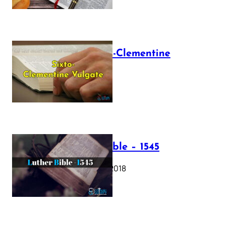
The Sixto-Clementine
Vulgate
July 12, 2025
Luther Bible – 1545
October 17, 2018