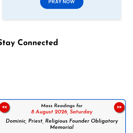
PRAY NOW
Stay Connected
on Facebook
Follow us on Instagram
Follow us on X
Subscribe to our YouTube Channel
Follow us on WhatsApp
Mass Readings for
<<
>>
8 August 2026,
Saturday
Dominic, Priest, Religious Founder Obligatory
Memorial