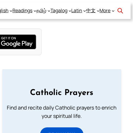
lish
Readings
தமிழ்
Tagalog
Latin
中文
More
Catholic Prayers
Find and recite daily Catholic prayers to enrich
your spiritual life.