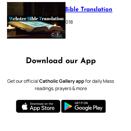
Webster Bible Translation
October 11, 2018
Download our App
Get our official
Catholic Gallery app
for daily Mass
readings, prayers & more