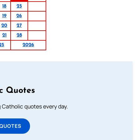
18
25
19
26
20
27
21
28
25
2026
ic Quotes
ng Catholic quotes every day.
 QUOTES