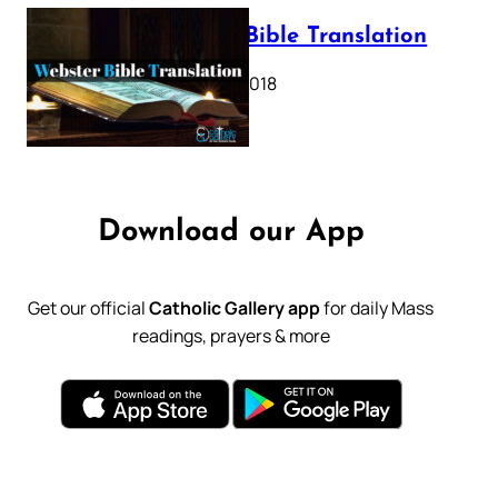
Webster Bible Translation
October 11, 2018
Download our App
Get our official
Catholic Gallery app
for daily Mass
readings, prayers & more