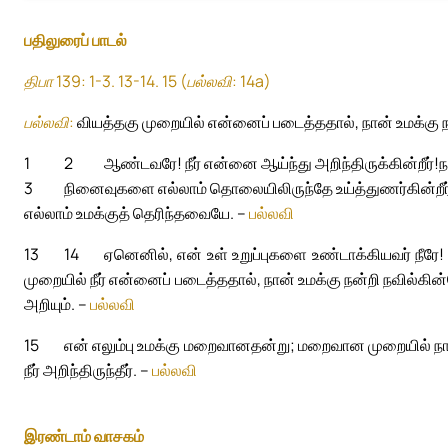
பதிலுரைப் பாடல்
திபா 139: 1-3. 13-14. 15 (பல்லவி: 14a)
பல்லவி:
வியத்தகு முறையில் என்னைப் படைத்ததால், நான் உமக்கு ந
1
2
ஆண்டவரே! நீர் என்னை ஆய்ந்து அறிந்திருக்கின்றீர்!
ந
3
நினைவுகளை எல்லாம் தொலையிலிருந்தே உய்த்துணர்கின்றீர
எல்லாம் உமக்குத் தெரிந்தவையே. –
பல்லவி
13
14
ஏனெனில், என் உள் உறுப்புகளை உண்டாக்கியவர் நீரே! 
முறையில் நீர் என்னைப் படைத்ததால், நான் உமக்கு நன்றி நவில்கி
அறியும். –
பல்லவி
15
என் எலும்பு உமக்கு மறைவானதன்று; மறைவான முறையில் நான
நீர் அறிந்திருந்தீர். –
பல்லவி
இரண்டாம் வாசகம்