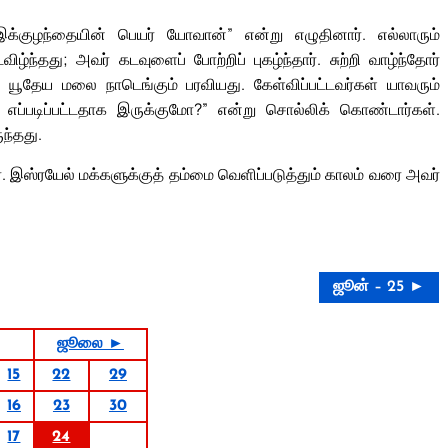
்குழந்தையின் பெயர் யோவான்” என்று எழுதினார். எல்லாரும்
்ந்தது; அவர் கடவுளைப் போற்றிப் புகழ்ந்தார். சுற்றி வாழ்ந்தோர்
ி யூதேய மலை நாடெங்கும் பரவியது. கேள்விப்பட்டவர்கள் யாவரும்
 எப்படிப்பட்டதாக இருக்குமோ?” என்று சொல்லிக் கொண்டார்கள்.
ந்தது.
 இஸ்ரயேல் மக்களுக்குத் தம்மை வெளிப்படுத்தும் காலம் வரை அவர்
ஜூன் – 25 ►
ஜூலை ►
15
22
29
16
23
30
17
24