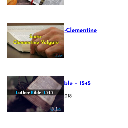
The Sixto-Clementine
Vulgate
July 12, 2025
Luther Bible – 1545
October 17, 2018