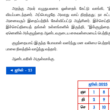
அதற்கு அவர் எழுதுபலகை ஒன்றைக் கேட்டு வாங்கி, “இக
வியப்படைந்தனர். அப்பொழுதே அவரது வாய் திறந்தது; நா கட்டவிழ
அனைவரும் இதைப்பற்றிக் கேள்விப்பட்டு அஞ்சினர். இச்செய்த
இச்செய்தியைத் தங்கள் உள்ளங்களில் இருத்தி, “இக்குழந்தை
ஏனெனில் அக்குழந்தை ஆண்டவருடைய கைவன்மையைப் பெற்றிரு
குழந்தையாய் இருந்த யோவான் வளர்ந்து மன வலிமை பெற்றார்.
பாலை நிலத்தில் வாழ்ந்து வந்தார்.
ஆண்டவரின் அருள்வாக்கு.
◄ ஜூன் – 23
ஜூன்-2025
ஞா
1
8
தி
2
9
செ
3
10