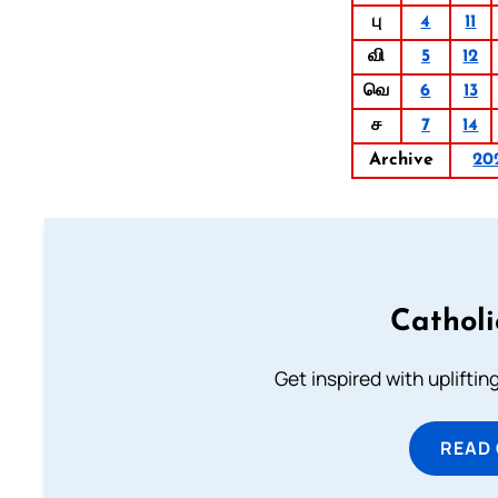
பு
4
11
வி
5
12
வெ
6
13
ச
7
14
Archive
20
Cathol
Get inspired with uplifti
READ