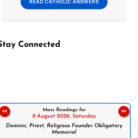
READ CATHOLIC ANSWERS
Stay Connected
on Facebook
Follow us on Instagram
Follow us on X
Subscribe to our YouTube Channel
Follow us on WhatsApp
Mass Readings for
<<
>>
8 August 2026,
Saturday
Dominic, Priest, Religious Founder Obligatory
Memorial