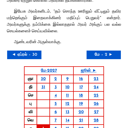
இயேசு அவர்களிடம், “தம் சொந்த ஊரிலும் வீட்டிலும் தவிர
மற்றெங்கும் இறைவாக்கினர் மதிப்புப் பெறுவர்” என்றார்.
அவர்களுக்கு நம்பிக்கை இல்லாததால் அவர் அங்குப் பல வல்ல
செயல்களைச் செய்யவில்லை.
ஆண்டவரின் அருள்வாக்கு.
◄ ஏப்ரல் – 30
மே – 2 ►
மே-2027
ஜூன் ►
ஞா
30
2
9
16
23
தி
31
3
10
17
24
செ
4
11
18
25
பு
5
12
19
26
வி
6
13
20
27
வெ
7
14
21
28