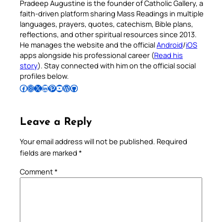
Pradeep Augustine is the founder of Catholic Gallery, a
faith-driven platform sharing Mass Readings in multiple
languages, prayers, quotes, catechism, Bible plans,
reflections, and other spiritual resources since 2013.
He manages the website and the official
Android
/
iOS
apps alongside his professional career (
Read his
story
). Stay connected with him on the official social
profiles below.
Follow Pradeep on Facebook
Follow Pradeep on Instagram
Follow Pradeep on X
Follow Pradeep on LinkedIn
Follow Pradeep on Pinterest
Subscribe to Pradeep’s Youtube Channel
Follow Pradeep on WordPress
Follow Pradeep on GitHub
Leave a Reply
Your email address will not be published.
Required
fields are marked
*
Comment
*