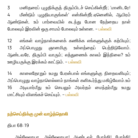
3
மனிதரைப் புழுதிக்குத் திரும்பிடச் செய்கின்றீர்; ‘மானிடரே!
4
மீண்டும் புழுதியாகுங்கள்’ என்கின்றீர்.
ஏனெனில், ஆயிரம்
ஆண்டுகள், உம் பார்வையில் கடந்து போன நேற்றைய நாள்
போலவும் இரவின் ஒரு சாமம் போலவும் உள்ளன. –
பல்லவி
12
எங்கள் வாழ்நாள்களைக் கணிக்க எங்களுக்குக் கற்பியும்;
13
அப்பொழுது ஞானமிகு உள்ளத்தைப் பெற்றிடுவோம்.
ஆண்டவரே, திரும்பி வாரும்; எத்துணைக் காலம் இந்நிலை? உம்
ஊழியருக்கு இரக்கம் காட்டும். –
பல்லவி
14
காலைதோறும் உமது பேரன்பால் எங்களுக்கு நிறைவளியும்;
அப்பொழுது வாழ்நாளெல்லாம் நாங்கள் களிகூர்ந்து மகிழ்வோம்.
உம்
16
அடியார்மீது உம் செயலும் அவர்தம் மைந்தர்மீது உமது
மாட்சியும் விளங்கச் செய்யும். –
பல்லவி
நற்செய்திக்கு முன் வாழ்த்தொலி
திபா 68: 19
அல்லேலூயா, அல்லேலூயா! ஆண்டவர் போற்றி! போற்றி!