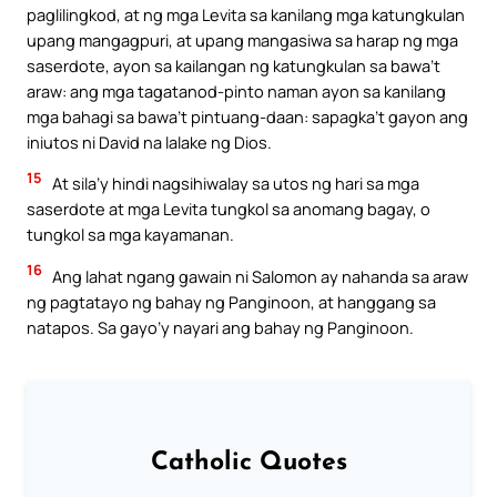
paglilingkod, at ng mga Levita sa kanilang mga katungkulan
upang mangagpuri, at upang mangasiwa sa harap ng mga
saserdote, ayon sa kailangan ng katungkulan sa bawa’t
araw: ang mga tagatanod-pinto naman ayon sa kanilang
mga bahagi sa bawa’t pintuang-daan: sapagka’t gayon ang
iniutos ni David na lalake ng Dios.
15
At sila’y hindi nagsihiwalay sa utos ng hari sa mga
saserdote at mga Levita tungkol sa anomang bagay, o
tungkol sa mga kayamanan.
16
Ang lahat ngang gawain ni Salomon ay nahanda sa araw
ng pagtatayo ng bahay ng Panginoon, at hanggang sa
natapos. Sa gayo’y nayari ang bahay ng Panginoon.
Catholic Quotes