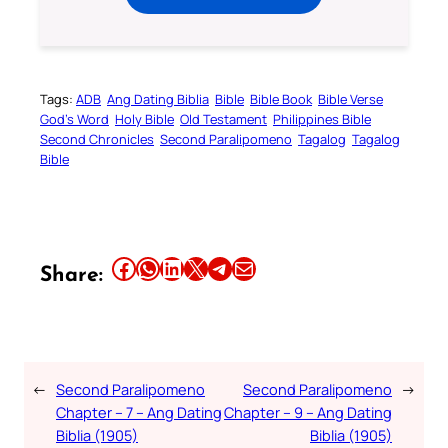
Tags:
ADB
Ang Dating Biblia
Bible
Bible Book
Bible Verse
God’s Word
Holy Bible
Old Testament
Philippines Bible
Second Chronicles
Second Paralipomeno
Tagalog
Tagalog
Bible
Share this article on Facebook
Share this article on WhatsApp
Share this article on LinkedIn
Share this article on X
Share this article on Telegram
Email this Article
Share:
←
Second Paralipomeno
Second Paralipomeno
→
Chapter – 7 – Ang Dating
Chapter – 9 – Ang Dating
Biblia (1905)
Biblia (1905)