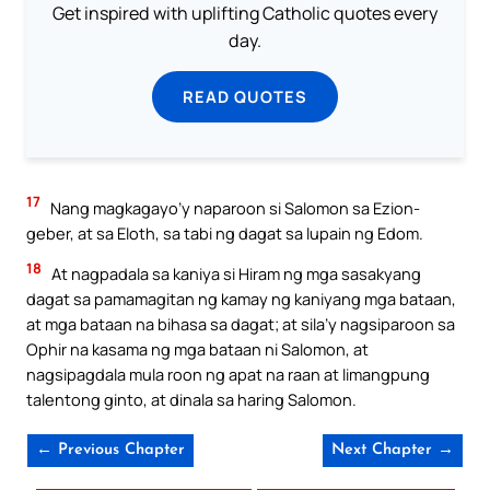
Get inspired with uplifting Catholic quotes every
day.
READ QUOTES
17
Nang magkagayo’y naparoon si Salomon sa Ezion-
geber, at sa Eloth, sa tabi ng dagat sa lupain ng Edom.
18
At nagpadala sa kaniya si Hiram ng mga sasakyang
dagat sa pamamagitan ng kamay ng kaniyang mga bataan,
at mga bataan na bihasa sa dagat; at sila’y nagsiparoon sa
Ophir na kasama ng mga bataan ni Salomon, at
nagsipagdala mula roon ng apat na raan at limangpung
talentong ginto, at dinala sa haring Salomon.
← Previous Chapter
Next Chapter →