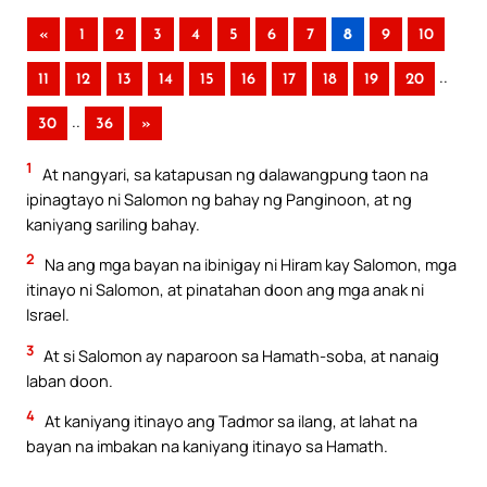
«
1
2
3
4
5
6
7
8
9
10
..
11
12
13
14
15
16
17
18
19
20
..
30
36
»
1
At nangyari, sa katapusan ng dalawangpung taon na
ipinagtayo ni Salomon ng bahay ng Panginoon, at ng
kaniyang sariling bahay.
2
Na ang mga bayan na ibinigay ni Hiram kay Salomon, mga
itinayo ni Salomon, at pinatahan doon ang mga anak ni
Israel.
3
At si Salomon ay naparoon sa Hamath-soba, at nanaig
laban doon.
4
At kaniyang itinayo ang Tadmor sa ilang, at lahat na
bayan na imbakan na kaniyang itinayo sa Hamath.