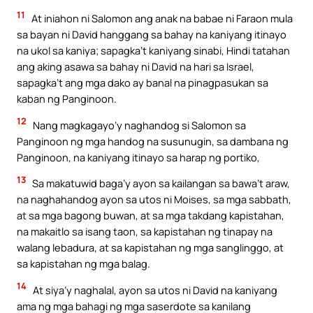
11
At iniahon ni Salomon ang anak na babae ni Faraon mula
sa bayan ni David hanggang sa bahay na kaniyang itinayo
na ukol sa kaniya; sapagka’t kaniyang sinabi, Hindi tatahan
ang aking asawa sa bahay ni David na hari sa Israel,
sapagka’t ang mga dako ay banal na pinagpasukan sa
kaban ng Panginoon.
12
Nang magkagayo’y naghandog si Salomon sa
Panginoon ng mga handog na susunugin, sa dambana ng
Panginoon, na kaniyang itinayo sa harap ng portiko,
13
Sa makatuwid baga’y ayon sa kailangan sa bawa’t araw,
na naghahandog ayon sa utos ni Moises, sa mga sabbath,
at sa mga bagong buwan, at sa mga takdang kapistahan,
na makaitlo sa isang taon, sa kapistahan ng tinapay na
walang lebadura, at sa kapistahan ng mga sanglinggo, at
sa kapistahan ng mga balag.
14
At siya’y naghalal, ayon sa utos ni David na kaniyang
ama ng mga bahagi ng mga saserdote sa kanilang