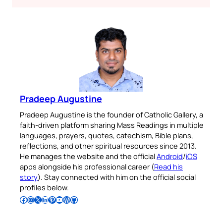
Pradeep Augustine
Pradeep Augustine is the founder of Catholic Gallery, a
faith-driven platform sharing Mass Readings in multiple
languages, prayers, quotes, catechism, Bible plans,
reflections, and other spiritual resources since 2013.
He manages the website and the official
Android
/
iOS
apps alongside his professional career (
Read his
story
). Stay connected with him on the official social
profiles below.
Follow Pradeep on Facebook
Follow Pradeep on Instagram
Follow Pradeep on X
Follow Pradeep on LinkedIn
Follow Pradeep on Pinterest
Subscribe to Pradeep’s Youtube Channel
Follow Pradeep on WordPress
Follow Pradeep on GitHub