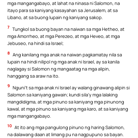
mga mangangabayo, at lahat na ninasa ni Salomon, na
itayo para sa kaniyang kasayahan sa Jerusalem, at sa
Libano, at sa buong lupain ng kaniyang sakop.
7
Tungkol sa buong bayan na naiwan sa mga Hetheo, at
mga Amorrheo, at mga Perezeo, at mga Heveo, at mga
Jebuseo, na hindi sa Israel;
8
Ang kanilang mga anak na naiwan pagkamatay nila sa
lupain na hindi nilipol ng mga anak ni Israel, ay sa kanila
naglagay si Salomon ng mangaatag na mga alipin,
hanggang sa araw na ito.
9
Nguni’t sa mga anak ni Israel ay walang ginawang alipin si
Salomon sa kaniyang gawain; kundi sila’y mga lalaking
mangdidigma, at mga pinuno sa kaniyang mga pinunong
kawal, at mga pinuno sa kaniyang mga karo, at sa kaniyang
mga mangangabayo.
10
At ito ang mga pangulong pinuno ng haring Salomon,
na dalawang daan at limang pu na nagpupuno sa bayan.