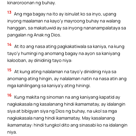
kinaroroonan ng buhay.
13
Ang mga bagay na ito ay isinulat ko sa inyo, upang
inyong maalaman na kayo’y mayroong buhay na walang
hanggan, sa makatuwid ay sa inyong nananampalataya sa
pangalan ng Anak ng Dios.
14
At ito ang nasa ating pagkakatiwala sa kaniya, na kung
tayo’y humingi ng anomang bagay na ayon sa kaniyang
kalooban, ay dinidinig tayo niya:
15
At kung ating nalalaman na tayo’y dinidinig niya sa
anomang ating hingin, ay nalalaman natin na nasa atin ang
mga kahilingang sa kaniya’y ating hiningi.
16
Kung makita ng sinoman na ang kaniyang kapatid ay
nagkakasala ng kasalanang hindi ikamamatay, ay idalangin
siya at bibigyan siya ng Dios ng buhay, na ukol sa mga
nagkakasala nang hindi ikamamatay. May kasalanang
ikamamatay: hindi tungkol dito ang sinasabi ko na idalangin
niya.