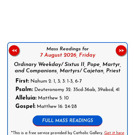
Follow us on Facebook
Follow us on Instagram
Follow us on X
Subscribe to our YouTube Channel
Follow us on WhatsApp
Mass Readings for
<<
>>
7 August 2026,
Friday
Ordinary Weekday/ Sixtus II, Pope, Martyr,
and Companions, Martyrs/ Cajetan, Priest
First:
Nahum 2: 1, 3; 3: 1-3, 6-7
Psalm:
Deuteronomy 32: 35cd-36ab, 39abcd, 41
Alleluia:
Matthew 5: 10
Gospel:
Matthew 16: 24-28
FULL MASS READINGS
*This is a free service provided by Catholic Gallery.
Get it here