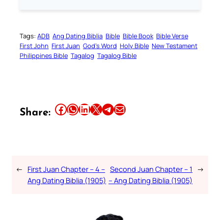
Tags:
ADB
Ang Dating Biblia
Bible
Bible Book
Bible Verse
First John
First Juan
God’s Word
Holy Bible
New Testament
Philippines Bible
Tagalog
Tagalog Bible
Share this article on Facebook
Share this article on WhatsApp
Share this article on LinkedIn
Share this article on X
Share this article on Telegram
Email this Article
Share:
←
First Juan Chapter – 4 –
Second Juan Chapter – 1
→
Ang Dating Biblia (1905)
– Ang Dating Biblia (1905)