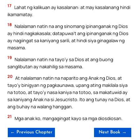
17
Lahat ng kalikuan ay kasalanan: at may kasalanang hindi
ikamamatay.
18
Nalalaman natin na ang sinomang ipinanganak ng Dios
ay hindi nagkakasala; datapuwa’t ang ipinanganak ng Dios
ay nagiingat sa kaniyang sarili, at hindi siya ginagalaw ng
masama.
19
Nalalaman natin na tayo’y sa Dios at ang buong
sanglibutan ay nakahilig sa masama.
20
At nalalaman natin na naparito ang Anak ng Dios, at
tayo’y binigyan ng pagkaunawa, upang ating makilala siya
na totoo, at tayo’y nasa kaniya na totoo, sa makatuwid ay
sa kaniyang Anak na si Jesucristo. Ito ang tunay na Dios, at
ang buhay na walang hanggan.
21
Mga anak ko, mangagingat kayo sa mga diosdiosan.
← Previous Chapter
Next Book →