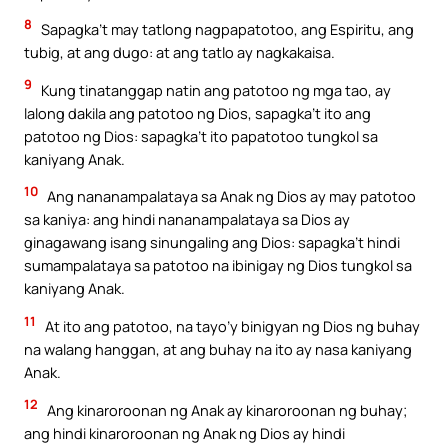
8
Sapagka’t may tatlong nagpapatotoo, ang Espiritu, ang
tubig, at ang dugo: at ang tatlo ay nagkakaisa.
9
Kung tinatanggap natin ang patotoo ng mga tao, ay
lalong dakila ang patotoo ng Dios, sapagka’t ito ang
patotoo ng Dios: sapagka’t ito papatotoo tungkol sa
kaniyang Anak.
10
Ang nananampalataya sa Anak ng Dios ay may patotoo
sa kaniya: ang hindi nananampalataya sa Dios ay
ginagawang isang sinungaling ang Dios: sapagka’t hindi
sumampalataya sa patotoo na ibinigay ng Dios tungkol sa
kaniyang Anak.
11
At ito ang patotoo, na tayo’y binigyan ng Dios ng buhay
na walang hanggan, at ang buhay na ito ay nasa kaniyang
Anak.
12
Ang kinaroroonan ng Anak ay kinaroroonan ng buhay;
ang hindi kinaroroonan ng Anak ng Dios ay hindi