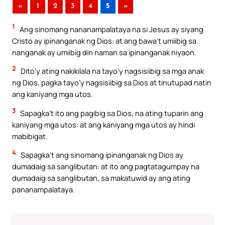
«
1
2
3
4
5
»
1
Ang sinomang nananampalataya na si Jesus ay siyang
Cristo ay ipinanganak ng Dios: at ang bawa’t umiibig sa
nanganak ay umiibig din naman sa ipinanganak niyaon.
2
Dito’y ating nakikilala na tayo’y nagsisiibig sa mga anak
ng Dios, pagka tayo’y nagsisiibig sa Dios at tinutupad natin
ang kaniyang mga utos.
3
Sapagka’t ito ang pagibig sa Dios, na ating tuparin ang
kaniyang mga utos: at ang kaniyang mga utos ay hindi
mabibigat.
4
Sapagka’t ang sinomang ipinanganak ng Dios ay
dumadaig sa sanglibutan: at ito ang pagtatagumpay na
dumadaig sa sanglibutan, sa makatuwid ay ang ating
pananampalataya.