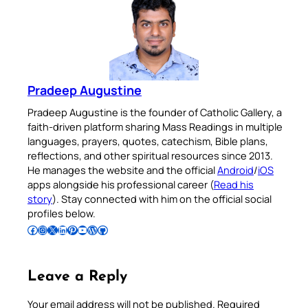
Pradeep Augustine
Pradeep Augustine is the founder of Catholic Gallery, a
faith-driven platform sharing Mass Readings in multiple
languages, prayers, quotes, catechism, Bible plans,
reflections, and other spiritual resources since 2013.
He manages the website and the official
Android
/
iOS
apps alongside his professional career (
Read his
story
). Stay connected with him on the official social
profiles below.
Follow Pradeep on Facebook
Follow Pradeep on Instagram
Follow Pradeep on X
Follow Pradeep on LinkedIn
Follow Pradeep on Pinterest
Subscribe to Pradeep’s Youtube Channel
Follow Pradeep on WordPress
Follow Pradeep on GitHub
Leave a Reply
Your email address will not be published.
Required