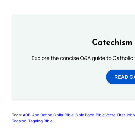
Catechism 
Explore the concise Q&A guide to Catholic f
READ C
Tags:
ADB
Ang Dating Biblia
Bible
Bible Book
Bible Verse
First John
Tagalog
Tagalog Bible