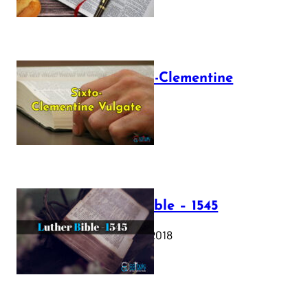
The Sixto-Clementine
Vulgate
July 12, 2025
Luther Bible – 1545
October 17, 2018