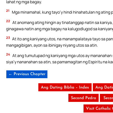
lahat ng mga bagay.
21
Mga minamahal, kung tayo’y hindi hinahatulan ng ating 
22
At anomang ating hingin ay tinatanggap natin sa kaniya,
ginagawa natin ang mga bagay na kalugodlugod sa kaniyang
23
At ito ang kaniyang utos, na manampalataya tayo sa pang
mangagibigan, ayon sa ibinigay niyang utos sa atin.
24
At ang tumutupad ng kaniyang mga utos ay mananahan sa ka
siya’y nananahan sa atin, sa pamamagitan ng Espiritu na kan
← Previous Chapter
Ang Dating Biblia – Index
Ang Dati
Second Pedro
Seco
Visit Catholic