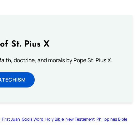
of St. Pius X
aith, doctrine, and morals by Pope St. Pius X.
ATECHISM
First Juan
God’s Word
Holy Bible
New Testament
Philippines Bible