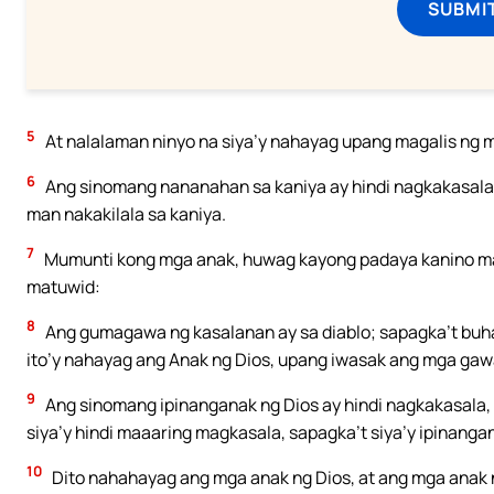
SUBMI
5
At nalalaman ninyo na siya’y nahayag upang magalis ng m
6
Ang sinomang nananahan sa kaniya ay hindi nagkakasala; 
man nakakilala sa kaniya.
7
Mumunti kong mga anak, huwag kayong padaya kanino ma
matuwid:
8
Ang gumagawa ng kasalanan ay sa diablo; sapagka’t buha
ito’y nahayag ang Anak ng Dios, upang iwasak ang mga gawa
9
Ang sinomang ipinanganak ng Dios ay hindi nagkakasala, 
siya’y hindi maaaring magkasala, sapagka’t siya’y ipinanga
10
Dito nahahayag ang mga anak ng Dios, at ang mga anak 