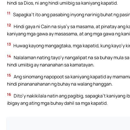
hindi sa Dios, ni ang hindi umiibig sa kaniyang kapatid.
11
Sapagka’t ito ang pasabing inyong narinig buhat ng pasim
12
Hindi gaya ni Cain na siya’y sa masama, at pinatay ang k
kaniyang mga gawa ay masasama, at ang mga gawa ng kani
13
Huwag kayong mangagtaka, mga kapatid, kung kayo’y ki
14
Nalalaman nating tayo’y nangalipat na sa buhay mula sa 
hindi umiibig ay nananahan sa kamatayan.
15
Ang sinomang napopoot sa kaniyang kapatid ay mamam
hindi pinananahanan ng buhay na walang hanggan.
16
Dito’y nakikilala natin ang pagibig, sapagka’t kaniyang i
ibigay ang ating mga buhay dahil sa mga kapatid.