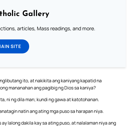
tholic Gallery
lections, articles, Mass readings, and more.
MAIN SITE
ibutang ito, at nakikita ang kaniyang kapatid na
nong mananahan ang pagibig ng Dios sa kaniya?
a, ni ng dila man; kundi ng gawa at katotohanan.
panatagin natin ang ating mga puso sa harapan niya.
ay lalong dakila kay sa ating puso, at nalalaman niya ang