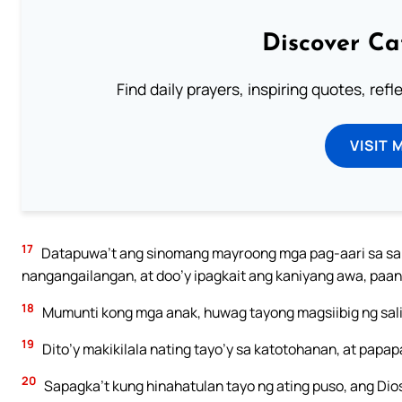
Discover Ca
Find daily prayers, inspiring quotes, ref
VISIT 
17
Datapuwa’t ang sinomang mayroong mga pag-aari sa sangl
nangangailangan, at doo’y ipagkait ang kaniyang awa, paa
18
Mumunti kong mga anak, huwag tayong magsiibig ng salit
19
Dito’y makikilala nating tayo’y sa katotohanan, at papa
20
Sapagka’t kung hinahatulan tayo ng ating puso, ang Dios 