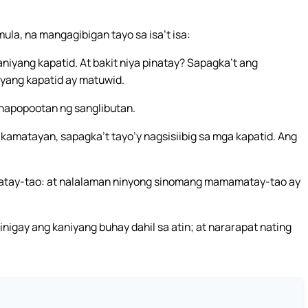
ula, na mangagibigan tayo sa isa’t isa:
aniyang kapatid. At bakit niya pinatay? Sapagka’t ang
yang kapatid ay matuwid.
napopootan ng sanglibutan.
kamatayan, sapagka’t tayo’y nagsisiibig sa mga kapatid. Ang
atay-tao: at nalalaman ninyong sinomang mamamatay-tao ay
binigay ang kaniyang buhay dahil sa atin; at nararapat nating