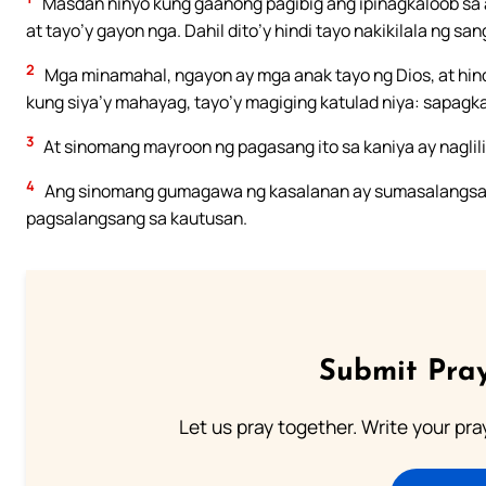
Masdan ninyo kung gaanong pagibig ang ipinagkaloob sa 
at tayo’y gayon nga. Dahil dito’y hindi tayo nakikilala ng sang
2
Mga minamahal, ngayon ay mga anak tayo ng Dios, at hin
kung siya’y mahayag, tayo’y magiging katulad niya: sapagka’
3
At sinomang mayroon ng pagasang ito sa kaniya ay naglilin
4
Ang sinomang gumagawa ng kasalanan ay sumasalangsang
pagsalangsang sa kautusan.
Submit Pray
Let us pray together. Write your pr