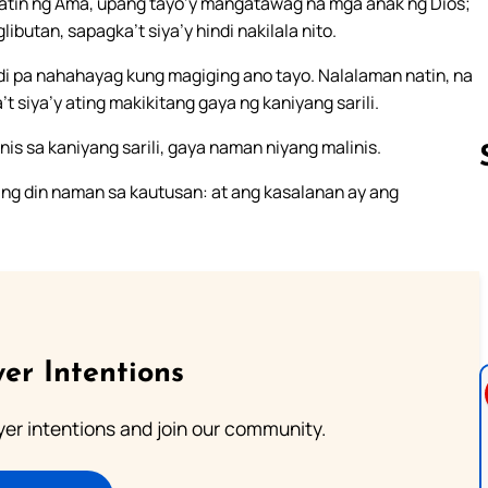
atin ng Ama, upang tayo’y mangatawag na mga anak ng Dios;
libutan, sapagka’t siya’y hindi nakilala nito.
di pa nahahayag kung magiging ano tayo. Nalalaman natin, na
t siya’y ating makikitang gaya ng kaniyang sarili.
is sa kaniyang sarili, gaya naman niyang malinis.
 din naman sa kautusan: at ang kasalanan ay ang
Follow us 
er Intentions
ayer intentions and join our community.