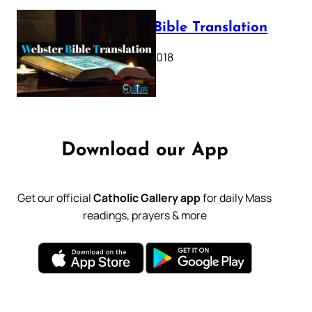
Webster Bible Translation
October 11, 2018
Download our App
Get our official
Catholic Gallery app
for daily Mass
readings, prayers & more