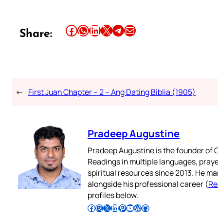
Share this article on Facebook
Share this article on WhatsApp
Share this article on LinkedIn
Share this article on X
Share this article on Telegram
Email this Article
Share:
←
First Juan Chapter – 2 – Ang Dating Biblia (1905)
Pradeep Augustine
Pradeep Augustine is the founder of C
Readings in multiple languages, praye
spiritual resources since 2013. He ma
alongside his professional career (
Re
profiles below.
Follow Pradeep on Facebook
Follow Pradeep on Instagram
Follow Pradeep on X
Follow Pradeep on LinkedIn
Follow Pradeep on Pinterest
Subscribe to Pradeep’s Youtube Channel
Follow Pradeep on WordPress
Follow Pradeep on GitHub