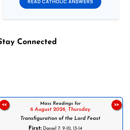
READ CATHOLIC ANSWERS
Stay Connected
on Facebook
Follow us on Instagram
Follow us on X
Subscribe to our YouTube Channel
Follow us on WhatsApp
Mass Readings for
<<
>>
6 August 2026,
Thursday
Transfiguration of the Lord Feast
First:
Daniel 7: 9-10, 13-14