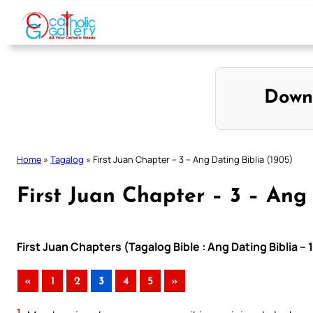
Skip
to
content
Down
Home
»
Tagalog
»
First Juan Chapter – 3 – Ang Dating Biblia (1905)
First Juan Chapter – 3 – Ang 
First Juan Chapters (Tagalog Bible : Ang Dating Biblia –
«
1
2
3
4
5
»
1