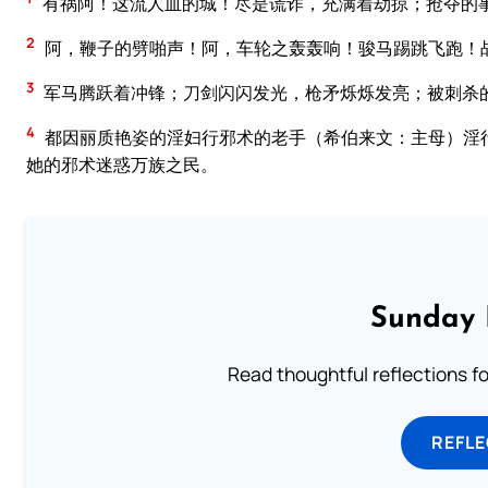
有祸阿！这流人血的城！尽是谎诈，充满着劫掠；抢夺的
2
阿，鞭子的劈啪声！阿，车轮之轰轰响！骏马踢跳飞跑！
3
军马腾跃着冲锋；刀剑闪闪发光，枪矛烁烁发亮；被刺杀
4
都因丽质艳姿的淫妇行邪术的老手（希伯来文：主母）淫
她的邪术迷惑万族之民。
Sunday 
Read thoughtful reflections f
REFL