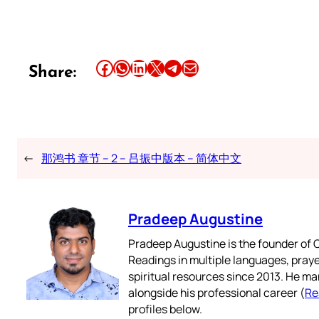
Share this article on Facebook
Share this article on WhatsApp
Share this article on LinkedIn
Share this article on X
Share this article on Telegram
Email this Article
Share:
←
那鸿书 章节 – 2 – 吕振中版本 – 简体中文
Pradeep Augustine
Pradeep Augustine is the founder of C
Readings in multiple languages, praye
spiritual resources since 2013. He ma
alongside his professional career (
Re
profiles below.