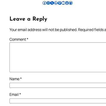
Follow Pradeep on Facebook
Follow Pradeep on Instagram
Follow Pradeep on X
Follow Pradeep on LinkedIn
Follow Pradeep on Pinterest
Subscribe to Pradeep’s Youtube Channel
Follow Pradeep on WordPress
Follow Pradeep on GitHub
Leave a Reply
Your email address will not be published.
Required fields
Comment
*
Name
*
Email
*