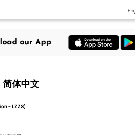
Eng
load our App
– 简体中文
ion – LZZS)