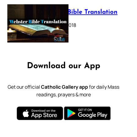
Webster Bible Translation
October 11, 2018
Download our App
Get our official
Catholic Gallery app
for daily Mass
readings, prayers & more