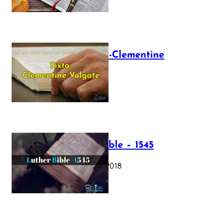
The Sixto-Clementine
Vulgate
July 12, 2025
Luther Bible – 1545
October 17, 2018