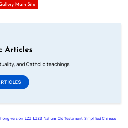
 Gallery Main Site
c Articles
rituality, and Catholic teachings.
ARTICLES
zhong version
LZZ
LZZS
Nahum
Old Testament
Simplified Chinese