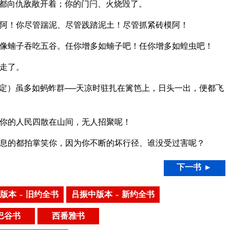
都向仇敌敞开着；你的门闩、火烧毁了。
阿！你尽管踹泥、尽管践踏泥土！尽管抓紧砖模阿！
像蝻子吞吃五谷。任你增多如蝻子吧！任你增多如蝗虫吧！
走了。
定）虽多如蚂蚱群──天凉时驻扎在篱笆上，日头一出，便都飞
你的人民四散在山间，无人招聚呢！
息的都拍掌笑你，因为你不断的坏行径、谁没受过害呢？
下一书 ►
版本 – 旧约全书
吕振中版本 – 新约全书
巴谷书
西番雅书