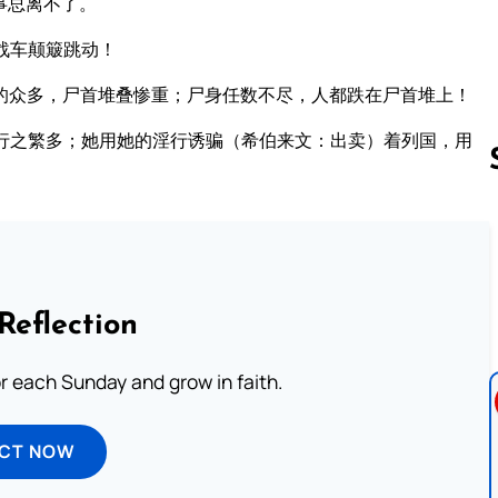
事总离不了。
战车颠簸跳动！
的众多，尸首堆叠惨重；尸身任数不尽，人都跌在尸首堆上！
行之繁多；她用她的淫行诱骗（希伯来文：出卖）着列国，用
Follow us 
Reflection
or each Sunday and grow in faith.
ECT NOW