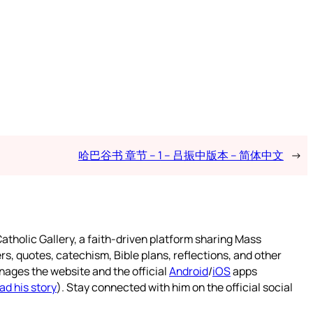
哈巴谷书 章节 – 1 – 吕振中版本 – 简体中文
→
atholic Gallery, a faith-driven platform sharing Mass
rs, quotes, catechism, Bible plans, reflections, and other
nages the website and the official
Android
/
iOS
apps
ad his story
). Stay connected with him on the official social