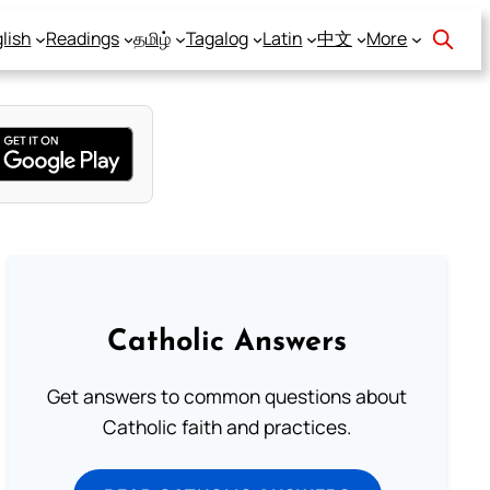
lish
Readings
தமிழ்
Tagalog
Latin
中文
More
Catholic Answers
Get answers to common questions about
Catholic faith and practices.