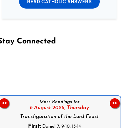
READ CATHOLIC ANSWERS
Stay Connected
on Facebook
Follow us on Instagram
Follow us on X
Subscribe to our YouTube Channel
Follow us on WhatsApp
Mass Readings for
<<
>>
6 August 2026,
Thursday
Transfiguration of the Lord Feast
First:
Daniel 7: 9-10, 13-14