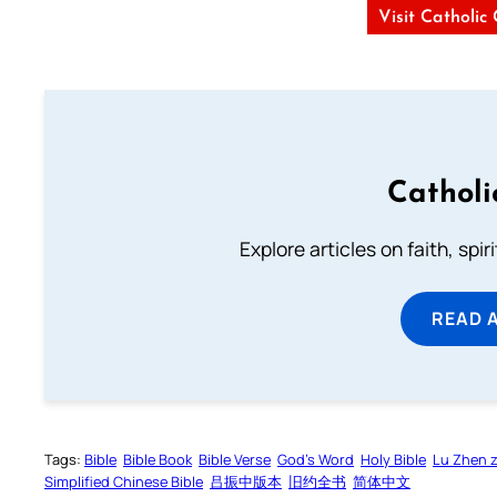
Visit Catholic
Catholi
Explore articles on faith, spi
READ 
Tags:
Bible
Bible Book
Bible Verse
God’s Word
Holy Bible
Lu Zhen 
Simplified Chinese Bible
吕振中版本
旧约全书
简体中文