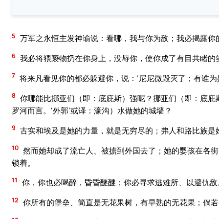
5
万军之永恒主发神谕说：看哪，我与你为敌；我必揭露你
6
我必将猥亵物扔在你身上，没辱你，使你成了有目共睹的
7
将来凡看见你的都必躲避你，说：‘尼尼微毁灭了；有谁为
8
你哪能比挪亚们（即：底庇斯）强呢？挪亚们（即：底庇斯
罗河而言。‘外郭’或译：濠沟）水做她的城墙？
9
古实和埃及是她的力量，就是无穷尽的；弗人和路比族是
10
然而她却成了流亡人、被掳到外国去了；她的婴孩在各街
锁着。
11
你，你也必喝醉，昏昏醚醚；你必寻求逃难所、以避仇敌
12
你所有的堡垒、简直是无花果树，有早熟的无花果；倘若