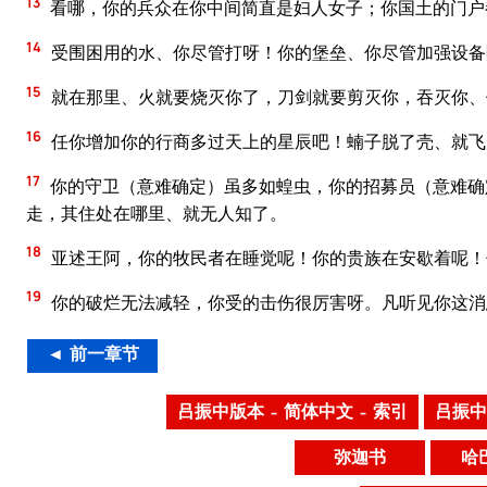
13
看哪，你的兵众在你中间简直是妇人女子；你国土的门户
14
受围困用的水、你尽管打呀！你的堡垒、你尽管加强设备
15
就在那里、火就要烧灭你了，刀剑就要剪灭你，吞灭你、
16
任你增加你的行商多过天上的星辰吧！蝻子脱了壳、就飞
17
你的守卫（意难确定）虽多如蝗虫，你的招募员（意难确
走，其住处在哪里、就无人知了。
18
亚述王阿，你的牧民者在睡觉呢！你的贵族在安歇着呢！
19
你的破烂无法减轻，你受的击伤很厉害呀。凡听见你这消
◄ 前一章节
吕振中版本 – 简体中文 – 索引
吕振中
弥迦书
哈