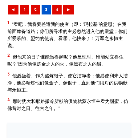
◄
1
2
3
4
►
1
“看吧，我将要差遣我的使者（即：‘玛拉基’的意思）在我
前面豫备道路；你们所寻求的主必忽然进入他的殿堂；你们
所爱慕的、盟约的使者、看哪，他快来了！万军之永恒主
说。
2
但他来的日子谁能当得起呢？他显现时、谁能站立得住
呢？“因为他像炼金之人的火，像漂布之人的碱。
3
他必坐着、作为熬炼银子、使它洁净者；他必使利未人洁
净，他必精炼他们像金子、像银子，直到他们用对的供物献
与永恒主。
4
那时犹大和耶路撒冷所献的供物就蒙永恒主看为甜蜜，仿
佛昔时之日、往古之年。”