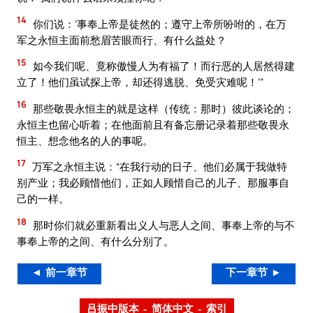
14
你们说：‘事奉上帝是徒然的；遵守上帝所吩咐的，在万
军之永恒主面前愁眉苦眼而行、有什么益处？
15
如今我们呢、竟称傲慢人为有福了！而行恶的人居然得建
立了！他们虽试探上帝，却还得逃脱、免受灾难呢！’”
16
那些敬畏永恒主的就是这样（传统：那时）彼此谈论的；
永恒主也留心听着；在他面前且有备忘册记录着那些敬畏永
恒主、想念他名的人的事呢。
17
万军之永恒主说：“在我行动的日子、他们必属于我做特
别产业；我必顾惜他们，正如人顾惜自己的儿子、那服事自
己的一样。
18
那时你们就必重新看出义人与恶人之间、事奉上帝的与不
事奉上帝的之间、有什么分别了。
◄ 前一章节
下一章节 ►
吕振中版本 – 简体中文 – 索引