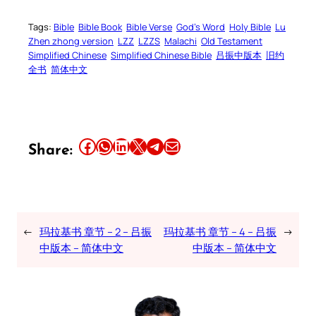
Tags:
Bible
Bible Book
Bible Verse
God’s Word
Holy Bible
Lu
Zhen zhong version
LZZ
LZZS
Malachi
Old Testament
Simplified Chinese
Simplified Chinese Bible
吕振中版本
旧约
全书
简体中文
Share this article on Facebook
Share this article on WhatsApp
Share this article on LinkedIn
Share this article on X
Share this article on Telegram
Email this Article
Share:
←
玛拉基书 章节 – 2 – 吕振
玛拉基书 章节 – 4 – 吕振
→
中版本 – 简体中文
中版本 – 简体中文