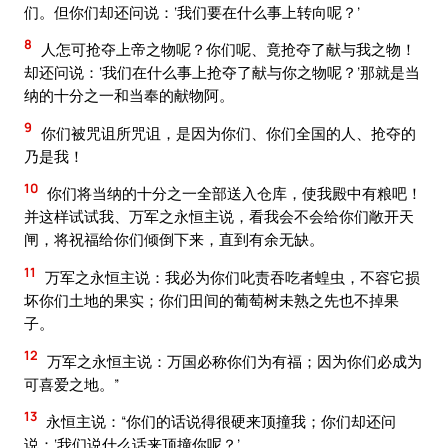
们。但你们却还问说：‘我们要在什么事上转向呢？’
8
人怎可抢夺上帝之物呢？你们呢、竟抢夺了献与我之物！
却还问说：‘我们在什么事上抢夺了献与你之物呢？’那就是当
纳的十分之一和当奉的献物阿。
9
你们被咒诅所咒诅，是因为你们、你们全国的人、抢夺的
乃是我！
10
你们将当纳的十分之一全部送入仓库，使我殿中有粮吧！
并这样试试我、万军之永恒主说，看我会不会给你们敞开天
闸，将祝福给你们倾倒下来，直到有余无缺。
11
万军之永恒主说：我必为你们叱责吞吃者蝗虫，不容它损
坏你们土地的果实；你们田间的葡萄树未熟之先也不掉果
子。
12
万军之永恒主说：万国必称你们为有福；因为你们必成为
可喜爱之地。”
13
永恒主说：“你们的话说得很硬来顶撞我；你们却还问
说：‘我们说什么话来顶撞你呢？’