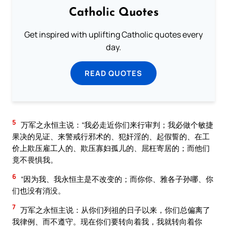
Catholic Quotes
Get inspired with uplifting Catholic quotes every
day.
READ QUOTES
5
万军之永恒主说：“我必走近你们来行审判；我必做个敏捷
果决的见证、来警戒行邪术的、犯奸淫的、起假誓的、在工
价上欺压雇工人的、欺压寡妇孤儿的、屈枉寄居的；而他们
竟不畏惧我。
6
“因为我、我永恒主是不改变的；而你你、雅各子孙哪、你
们也没有消没。
7
万军之永恒主说：从你们列祖的日子以来，你们总偏离了
我律例、而不遵守。现在你们要转向着我，我就转向着你