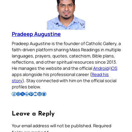
Pradeep Augustine
Pradeep Augustine is the founder of Catholic Gallery, a
faith-driven platform sharing Mass Readings in multiple
languages, prayers, quotes, catechism, Bible plans,
reflections, and other spiritual resources since 2013.
He manages the website and the official
Android
/
iOS
apps alongside his professional career (
Read his
story
). Stay connected with him on the official social
profiles below.
Follow Pradeep on Facebook
Follow Pradeep on Instagram
Follow Pradeep on X
Follow Pradeep on LinkedIn
Follow Pradeep on Pinterest
Subscribe to Pradeep’s Youtube Channel
Follow Pradeep on WordPress
Follow Pradeep on GitHub
Leave a Reply
Your email address will not be published.
Required