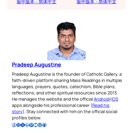
振中版本 – 简体中文
振中版本 – 简体中文
Pradeep Augustine
Pradeep Augustine is the founder of Catholic Gallery, a
faith-driven platform sharing Mass Readings in multiple
languages, prayers, quotes, catechism, Bible plans,
reflections, and other spiritual resources since 2013.
He manages the website and the official
Android
/
iOS
apps alongside his professional career (
Read his
story
). Stay connected with him on the official social
profiles below.
Follow Pradeep on Facebook
Follow Pradeep on Instagram
Follow Pradeep on X
Follow Pradeep on LinkedIn
Follow Pradeep on Pinterest
Subscribe to Pradeep’s Youtube Channel
Follow Pradeep on WordPress
Follow Pradeep on GitHub