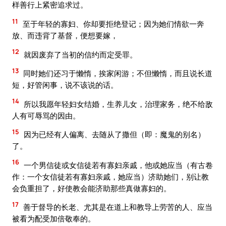
样善行上紧密追求过。
11
至于年轻的寡妇、你却要拒绝登记；因为她们情欲一奔
放、而违背了基督，便想要嫁，
12
就因废弃了当初的信约而定受罪。
13
同时她们还习于懒惰，挨家闲游；不但懒惰，而且说长道
短，好管闲事，说不该说的话。
14
所以我愿年轻妇女结婚，生养儿女，治理家务，绝不给敌
人有可辱骂的因由。
15
因为已经有人偏离、去随从了撒但（即：魔鬼的别名）
了。
16
一个男信徒或女信徒若有寡妇亲戚，他或她应当（有古卷
作：一个女信徒若有寡妇亲戚，她应当）济助她们，别让教
会负重担了，好使教会能济助那些真做寡妇的。
17
善于督导的长老、尤其是在道上和教导上劳苦的人、应当
被看为配受加倍敬奉的。