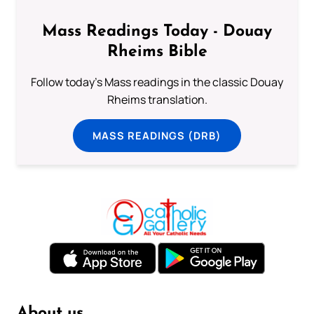
Mass Readings Today - Douay
Rheims Bible
Follow today's Mass readings in the classic Douay
Rheims translation.
MASS READINGS (DRB)
About us