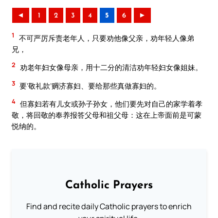
◄
1
2
3
4
5
6
►
1
不可严厉斥责老年人，只要劝他像父亲，劝年轻人像弟
兄，
2
劝老年妇女像母亲，用十二分的清洁劝年轻妇女像姐妹。
3
要‘敬礼款’赒济寡妇、要给那些真做寡妇的。
4
但寡妇若有儿女或孙子孙女，他们要先对自己的家学着孝
敬，将回敬的奉养报答父母和祖父母：这在上帝面前是可蒙
悦纳的。
Catholic Prayers
Find and recite daily Catholic prayers to enrich