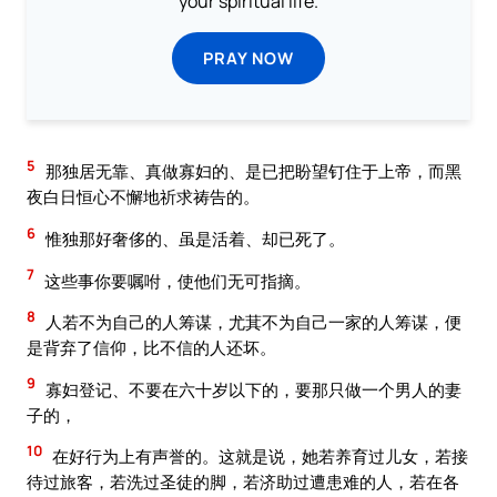
your spiritual life.
PRAY NOW
5
那独居无靠、真做寡妇的、是已把盼望钉住于上帝，而黑
夜白日恒心不懈地祈求祷告的。
6
惟独那好奢侈的、虽是活着、却已死了。
7
这些事你要嘱咐，使他们无可指摘。
8
人若不为自己的人筹谋，尤萁不为自己一家的人筹谋，便
是背弃了信仰，比不信的人还坏。
9
寡妇登记、不要在六十岁以下的，要那只做一个男人的妻
子的，
10
在好行为上有声誉的。这就是说，她若养育过儿女，若接
待过旅客，若洗过圣徒的脚，若济助过遭患难的人，若在各