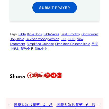
SUBMIT PRAYER
Tags:
Bible
Bible Book
Bible Verse
First Timothy
God’s Word
Holy Bible
Lu Zhen zhong version
LZZ
LZZS
New
Testament
Simplified Chinese
Simplified Chinese Bible
吕振
中版本
新约全书
简体中文
Share this article on Facebook
Share this article on WhatsApp
Share this article on LinkedIn
Share this article on X
Share this article on Telegram
Email this Article
Share:
←
提摩太前书 章节 – 4 – 吕
提摩太前书 章节 – 6 – 吕
→