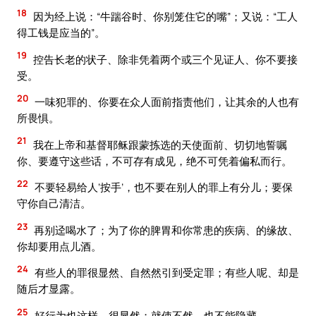
18
因为经上说：“牛踹谷时、你别笼住它的嘴”；又说：“工人
得工钱是应当的”。
19
控告长老的状子、除非凭着两个或三个见证人、你不要接
受。
20
一味犯罪的、你要在众人面前指责他们，让其余的人也有
所畏惧。
21
我在上帝和基督耶稣跟蒙拣选的天使面前、切切地誓嘱
你、要遵守这些话，不可存有成见，绝不可凭着偏私而行。
22
不要轻易给人‘按手’，也不要在别人的罪上有分儿；要保
守你自己清洁。
23
再别迳喝水了；为了你的脾胃和你常患的疾病、的缘故、
你却要用点儿酒。
24
有些人的罪很显然、自然然引到受定罪；有些人呢、却是
随后才显露。
25
好行为也这样，很显然；就使不然，也不能隐藏。