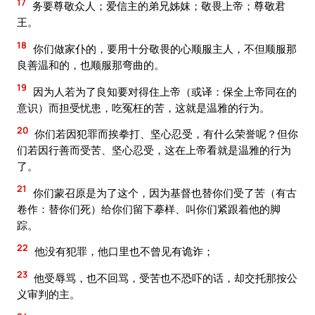
17
务要尊敬众人；爱信主的弟兄姊妺；敬畏上帝；尊敬君
王。
18
你们做家仆的，要用十分敬畏的心顺服主人，不但顺服那
良善温和的，也顺服那弯曲的。
19
因为人若为了良知要对得住上帝（或译：保全上帝同在的
意识）而担受忧患，吃冤枉的苦，这就是温雅的行为。
20
你们若因犯罪而挨拳打、坚心忍受，有什么荣誉呢？但你
们若因行善而受苦、坚心忍受，这在上帝看就是温雅的行为
了。
21
你们蒙召原是为了这个，因为基督也替你们受了苦（有古
卷作：替你们死）给你们留下摹样、叫你们紧跟着他的脚
踪。
22
他没有犯罪，他口里也不曾见有诡诈；
23
他受辱骂，也不回骂，受苦也不恐吓的话，却交托那按公
义审判的主。