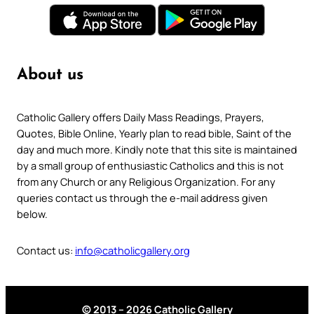
About us
Catholic Gallery offers Daily Mass Readings, Prayers,
Quotes, Bible Online, Yearly plan to read bible, Saint of the
day and much more. Kindly note that this site is maintained
by a small group of enthusiastic Catholics and this is not
from any Church or any Religious Organization. For any
queries contact us through the e-mail address given
below.
Contact us:
info@catholicgallery.org
© 2013 – 2026 Catholic Gallery