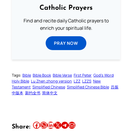
Catholic Prayers
Find and recite daily Catholic prayers to
enrich your spiritual life.
PRAY NOW
Tags:
Bible
Bible Book
Bible Verse
First Peter
God’s Word
Holy Bible
Lu Zhen zhong version
LZZ
LZZS
New
Testament
Simplified Chinese
Simplified Chinese Bible
吕振
中版本
新约全书
简体中文
Share this article on Facebook
Share this article on WhatsApp
Share this article on LinkedIn
Share this article on X
Share this article on Telegram
Email this Article
Share: