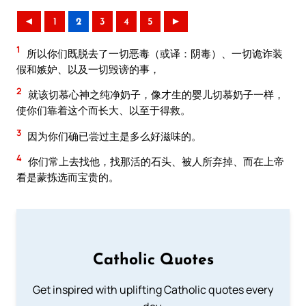
◄
1
2
3
4
5
►
1
所以你们既脱去了一切恶毒（或译：阴毒）、一切诡诈装
假和嫉妒、以及一切毁谤的事，
2
就该切慕心神之纯净奶子，像才生的婴儿切慕奶子一样，
使你们靠着这个而长大、以至于得救。
3
因为你们确已尝过主是多么好滋味的。
4
你们常上去找他，找那活的石头、被人所弃掉、而在上帝
看是蒙拣选而宝贵的。
Catholic Quotes
Get inspired with uplifting Catholic quotes every