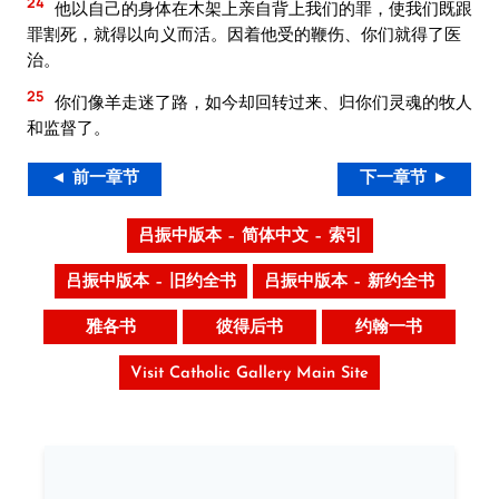
24
他以自己的身体在木架上亲自背上我们的罪，使我们既跟
罪割死，就得以向义而活。因着他受的鞭伤、你们就得了医
治。
25
你们像羊走迷了路，如今却回转过来、归你们灵魂的牧人
和监督了。
◄ 前一章节
下一章节 ►
吕振中版本 – 简体中文 – 索引
吕振中版本 – 旧约全书
吕振中版本 – 新约全书
雅各书
彼得后书
约翰一书
Visit Catholic Gallery Main Site