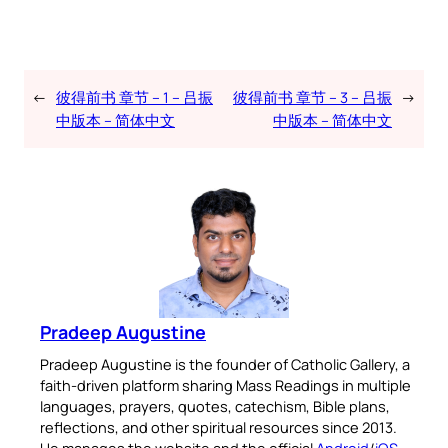
←
彼得前书 章节 – 1 – 吕振
彼得前书 章节 – 3 – 吕振
→
中版本 – 简体中文
中版本 – 简体中文
Pradeep Augustine
Pradeep Augustine is the founder of Catholic Gallery, a
faith-driven platform sharing Mass Readings in multiple
languages, prayers, quotes, catechism, Bible plans,
reflections, and other spiritual resources since 2013.
He manages the website and the official
Android
/
iOS