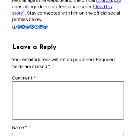
apps alongside his professional career (
Read his
story
). Stay connected with him on the official social
profiles below.
Follow Pradeep on Facebook
Follow Pradeep on Instagram
Follow Pradeep on X
Follow Pradeep on LinkedIn
Follow Pradeep on Pinterest
Subscribe to Pradeep’s Youtube Channel
Follow Pradeep on WordPress
Follow Pradeep on GitHub
Leave a Reply
Your email address will not be published.
Required
fields are marked
*
Comment
*
Name
*