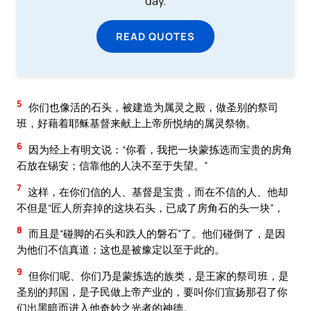
day.
READ QUOTES
5
你们也像活的石头，被建造为属灵之殿，做圣别的祭司
班，好藉着耶稣基督来献上上帝所悦纳的属灵祭物。
6
因为经上有明文说：“你看，我把一块蒙拣选而宝贵的房角
石放在锡安；信靠他的人决不至于失望。”
7
这样，在你们信的人、基督是宝贵，而在不信的人、他却
不但是“匠人所弃掉的这块石头，已成了房角石的头一块”，
8
而且是“碰脚的石头和跌人的磐石”了。他们碰倒了，是因
为他们不信真道；这也是被豫定以至于此的。
9
但你们呢、你们乃是蒙拣选的族类，是王家的祭司班，是
圣别的邦国，是子民做上帝产业的，要叫你们宣扬那召了你
们出黑暗而进入他奇妙之光者的神德。