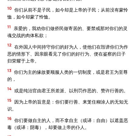
10
你们从前不是子民，如今却是上帝的子民；从前没有蒙怜
恤，如今却蒙了怜恤。
11
亲爱的，我劝你们做侨民做寄居的、要禁戒那对你们的灵
魂交战的肉体私欲；
12
在外国人中间持守你们的好为人，使他们在毁谤你们为作
恶的情形下、因亲眼看见了你们的好行为、便在鉴察的日子
归荣耀于上帝。
13
你们为主的缘故要顺服人类的一切制度，或是君王为至尊
的，
14
或是纯治官由君王所差派、以刑罚作恶的、赞许行善的。
15
因为上帝的旨意是：你们要行善、来笼住糊涂人的无知无
识。
16
你们要做自主的人，而不拿自主（或译：自由）以遮盖恶
毒（或译：阴毒），却要做上帝的仆人。